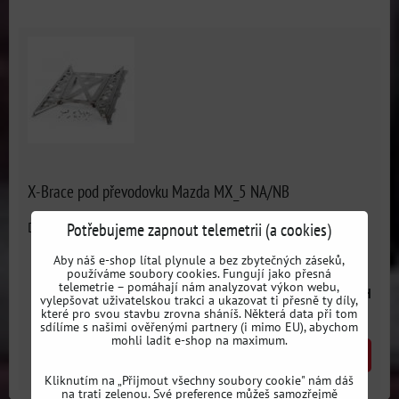
X-Brace pod převodovku Mazda MX_5 NA/NB
Potřebujeme zapnout telemetrii (a cookies)
Dostupnost:
3 dni
Aby náš e-shop lítal plynule a bez zbytečných záseků,
používáme soubory cookies. Fungují jako přesná
telemetrie – pomáhají nám analyzovat výkon webu,
8780 Kč
s DPH
vylepšovat uživatelskou trakci a ukazovat ti přesně ty díly,
které pro svou stavbu zrovna sháníš. Některá data při tom
sdílíme s našimi ověřenými partnery (i mimo EU), abychom
mohli ladit e-shop na maximum.
DO KOŠÍKU
ks
Kliknutím na „Přijmout všechny soubory cookie" nám dáš
na trati zelenou. Své preference můžeš samozřejmě