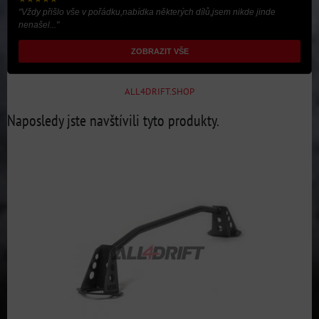
"Vždy přišlo vše v pořádku,nabídka některých dílů,jsem nikde jinde
nenašel..."
ZOBRAZIT VŠE
ALL4DRIFT.SHOP
Naposledy jste navštívili tyto produkty.