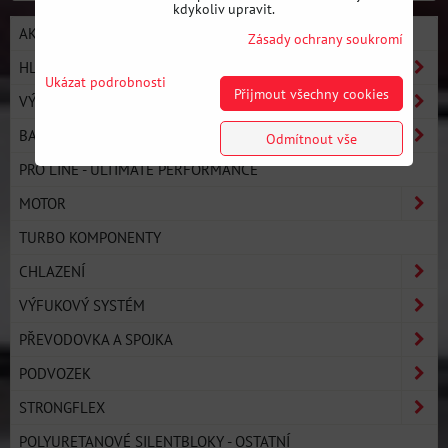
kdykoliv upravit.
AKCE / NOVÉ PRODUKTY
Zásady ochrany soukromí
HLEDAT PODLE AUTA
Ukázat podrobnosti
Přijmout všechny cookies
VÝROBCI
BASIC LINE - ZAČNI DRIFTOVAT
Odmítnout vše
PRO LINE - ULTIMATE PERFORMANCE
MOTOR
TURBO KOMPONENTY
CHLAZENÍ
VÝFUKOVÝ SYSTÉM
PŘEVODOVKA A SPOJKA
PODVOZEK
STRONGFLEX
POLYURETANOVÉ SILENTBLOKY - OSTATNÍ