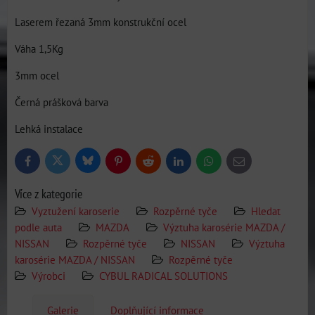
Laserem řezaná 3mm konstrukční ocel
Váha 1,5Kg
3mm ocel
Černá prášková barva
Lehká instalace
Bluesky
Twitter
Facebook
Pinterest
Reddit
LinkedIn
WhatsApp
E-
mail
Více z kategorie
Vyztužení karoserie
Rozpěrné tyče
Hledat
podle auta
MAZDA
Výztuha karosérie MAZDA /
NISSAN
Rozpěrné tyče
NISSAN
Výztuha
karosérie MAZDA / NISSAN
Rozpěrné tyče
Výrobci
CYBUL RADICAL SOLUTIONS
Galerie
Doplňující informace