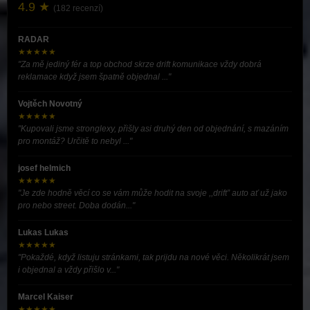
4.9 ★
(182 recenzí)
RADAR
★★★★★
"Za mě jediný fér a top obchod skrze drift komunikace vždy dobrá
reklamace když jsem špatně objednal ..."
Vojtěch Novotný
★★★★★
"Kupovali jsme stronglexy, přišly asi druhý den od objednání, s mazáním
pro montáž? Určitě to nebyl ..."
josef helmich
★★★★★
"Je zde hodně věcí co se vám může hodit na svoje ,,drift” auto ať už jako
pro nebo street. Doba dodán..."
Lukas Lukas
★★★★★
"Pokaždé, když listuju stránkami, tak prijdu na nové věci. Několikrát jsem
i objednal a vždy přišlo v..."
Marcel Kaiser
★★★★★