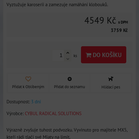
Vyztužuje karoserii a zamezuje namáhání klobouků.
4549 Kč
s DPH
3759 Kč
DO KOŠÍKU
ks
Přidat k Oblíbeným
Přidat do seznamu
Hlídací pes
Dostupnost:
3 dni
Výrobce:
CYBUL RADICAL SOLUTIONS
Výrazně zvyšuje tuhost podvozku. Vyvinuto pro majitele MX5,
kteří rádi tlačí své Miaty na limit.