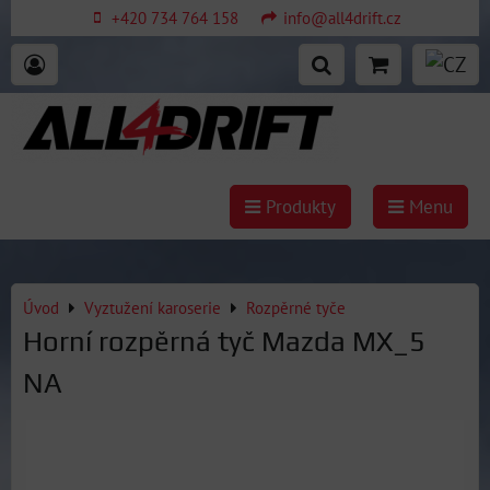
+420 734 764 158
info@all4drift.cz
Produkty
Menu
Úvod
Vyztužení karoserie
Rozpěrné tyče
Horní rozpěrná tyč Mazda MX_5
NA