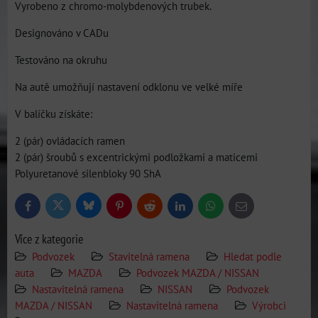
Vyrobeno z chromo-molybdenových trubek.
Designováno v CADu
Testováno na okruhu
Na autě umožňují nastavení odklonu ve velké míře
V balíčku získáte:
2 (pár) ovládacích ramen
2 (pár) šroubů s excentrickými podložkami a maticemi
Polyuretanové silenbloky 90 ShA
Bluesky
Twitter
Facebook
Pinterest
Reddit
LinkedIn
WhatsApp
E-
mail
Více z kategorie
Podvozek
Stavitelná ramena
Hledat podle
auta
MAZDA
Podvozek MAZDA / NISSAN
Nastavitelná ramena
NISSAN
Podvozek
MAZDA / NISSAN
Nastavitelná ramena
Výrobci