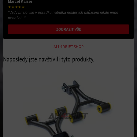
Marcel Kaiser
★★★★★
"Vždy přišlo vše v pořádku,nabídka některých dílů,jsem nikde jinde
nenašel..."
ZOBRAZIT VŠE
ALL4DRIFT.SHOP
Naposledy jste navštívili tyto produkty.