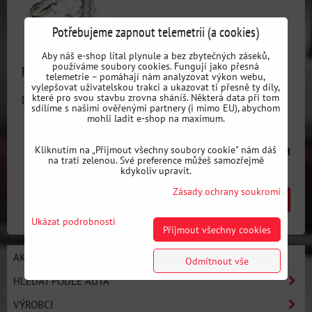
Potřebujeme zapnout telemetrii (a cookies)
Aby náš e-shop lítal plynule a bez zbytečných záseků,
používáme soubory cookies. Fungují jako přesná
Framerails na nosníky pro Mazdu MX5 NA a NB
telemetrie – pomáhají nám analyzovat výkon webu,
vylepšovat uživatelskou trakci a ukazovat ti přesně ty díly,
které pro svou stavbu zrovna sháníš. Některá data při tom
Dostupnost:
3 dni
sdílíme s našimi ověřenými partnery (i mimo EU), abychom
mohli ladit e-shop na maximum.
5254 Kč
Kliknutím na „Přijmout všechny soubory cookie" nám dáš
s DPH
na trati zelenou. Své preference můžeš samozřejmě
kdykoliv upravit.
Zásady ochrany soukromí
DO KOŠÍKU
ks
Ukázat podrobnosti
Přijmout všechny cookies
AKCE / NOVÉ PRODUKTY
Odmítnout vše
HLEDAT PODLE AUTA
VÝROBCI