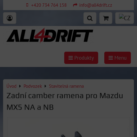
+420 734 764 158
info@all4drift.cz
Produkty
Menu
Úvod
Podvozek
Stavitelná ramena
Zadní camber ramena pro Mazdu
MX5 NA a NB