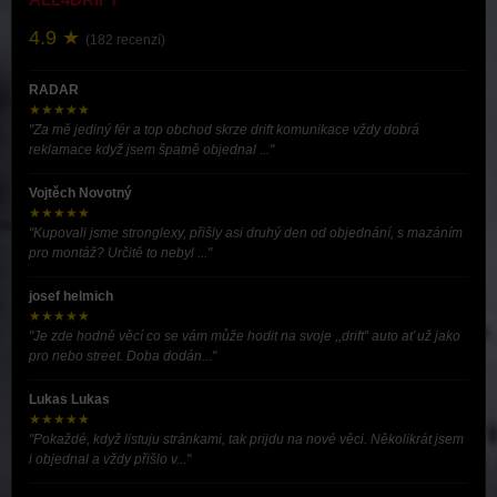
4.9 ★
(182 recenzí)
RADAR
★★★★★
"Za mě jediný fér a top obchod skrze drift komunikace vždy dobrá
reklamace když jsem špatně objednal ..."
Vojtěch Novotný
★★★★★
"Kupovali jsme stronglexy, přišly asi druhý den od objednání, s mazáním
pro montáž? Určitě to nebyl ..."
josef helmich
★★★★★
"Je zde hodně věcí co se vám může hodit na svoje ,,drift” auto ať už jako
pro nebo street. Doba dodán..."
Lukas Lukas
★★★★★
"Pokaždé, když listuju stránkami, tak prijdu na nové věci. Několikrát jsem
i objednal a vždy přišlo v..."