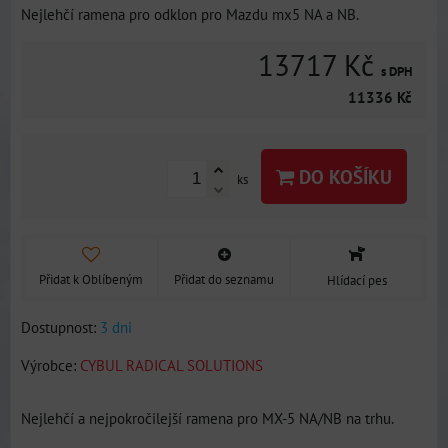
Nejlehčí ramena pro odklon pro Mazdu mx5 NA a NB.
13717 Kč
s DPH
11336 Kč
DO KOŠÍKU
ks
Přidat k Oblíbeným
Přidat do seznamu
Hlídací pes
Dostupnost:
3 dni
Výrobce:
CYBUL RADICAL SOLUTIONS
Nejlehčí a nejpokročilejší ramena pro MX-5 NA/NB na trhu.