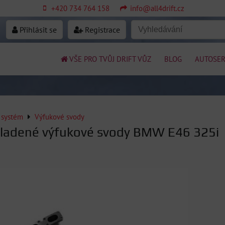
+420 734 764 158
info@all4drift.cz
Přihlásit se
Registrace
VŠE PRO TVŮJ DRIFT VŮZ
BLOG
AUTOSER
 systém
Výfukové svody
 ladené výfukové svody BMW E46 325i