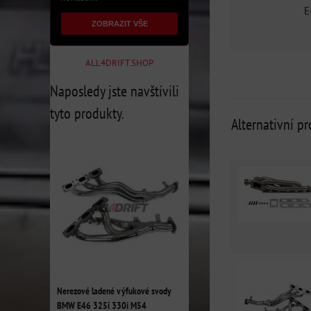
E
ZOBRAZIT VŠE
ALL4DRIFT.SHOP
Naposledy jste navštívili
tyto produkty.
Alternativní p
Nerezové ladené výfukové svody
BMW E46 325i 330i M54