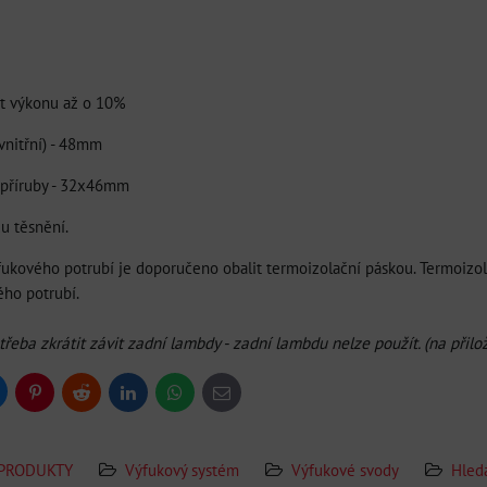
st výkonu až o 10%
vnitřní) - 48mm
 příruby - 32x46mm
u těsnění.
výfukového potrubí je doporučeno obalit termoizolační páskou. Termoizo
ého potrubí.
třeba zkrátit závit zadní lambdy - zadní lambdu nelze použít. (na přilož
uesky
Pinterest
Reddit
LinkedIn
WhatsApp
E-
mail
 PRODUKTY
Výfukový systém
Výfukové svody
Hled