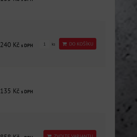
240 Kč
DO KOŠÍKU
ks
s DPH
135 Kč
s DPH
ZVOLTE VARIANTU