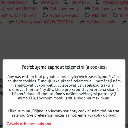
Výfukové svody
BMW E30
BMW E46
Vyfukový sys
ový systém BMW E46
Výfukové svody
Vyfukový systém 
tém MAZDA / NISSAN
Výfukové svody
NISSAN
BMW
dy
Vyfukový systém BMW E9X E8X
Výfukové svody
Potřebujeme zapnout telemetrii (a cookies)
Aby náš e-shop lítal plynule a bez zbytečných záseků, používáme
soubory cookies. Fungují jako přesná telemetrie – pomáhají nám
analyzovat výkon webu, vylepšovat uživatelskou trakci a
ukazovat ti přesně ty díly, které pro svou stavbu zrovna sháníš.
Některá data při tom sdílíme s našimi ověřenými partnery (i
mimo EU), abychom mohli ladit e-shop na maximum.
Kliknutím na „Přijmout všechny soubory cookie" nám dáš na trati
zelenou. Své preference můžeš samozřejmě kdykoliv upravit.
Zásady ochrany soukromí
adené výfukové svody BMW
Nerezové ladené výfukové svody B