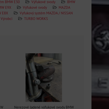
tém BMW E30
Výfukové svody
BMW
BMW E9X
Výfukové svody
MAZDA
 E8X
Vyfukový systém MAZDA / NISSAN
Výrobci
TURBO WORKS
MW
Nerezové ladené výfukové svody BMW