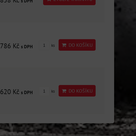
 858 Kč
s DPH
786 Kč
DO KOŠÍKU
ks
s DPH
620 Kč
DO KOŠÍKU
ks
s DPH