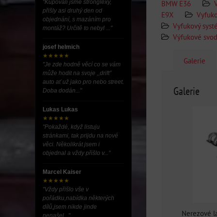
"Kupovali jsme stronglexy,
BMW E36
přišly asi druhý den od
E9X
Vyfuk
objednání, s mazáním pro
Vyfukový sys
montáž? Určitě to nebyl ..."
Výfukové svo
josef helmich
★★★★★
Galerie
"Je zde hodně věcí co se vám
může hodit na svoje ,,drift”
auto ať už jako pro nebo street.
Galerie
Doba dodán..."
Lukas Lukas
★★★★★
"Pokaždé, když listuju
stránkami, tak prijdu na nové
věci. Několikrát jsem i
objednal a vždy přišlo v..."
Marcel Kaiser
★★★★★
"Vždy přišlo vše v
pořádku,nabídka některých
dílů,jsem nikde jinde
Nerezové l
nenašel..."