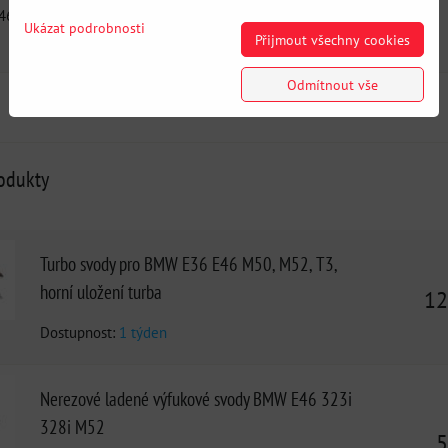
46 325i 330i M54
E46 325i 330i M54
Ukázat podrobnosti
Přijmout všechny cookies
Odmítnout vše
rodukty
Turbo svody pro BMW E36 E46 M50, M52, T3,
horní uložení turba
12
Dostupnost:
1 týden
Nerezové ladené výfukové svody BMW E46 323i
328i M52
5