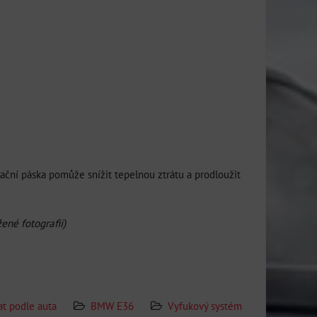
lační páska pomůže snížit tepelnou ztrátu a prodloužit
ené fotografií)
at podle auta
BMW E36
Vyfukový systém