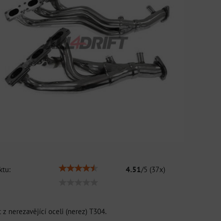
tu:
4.51
/
5
(
37
x)
z nerezavějící oceli (nerez) T304.