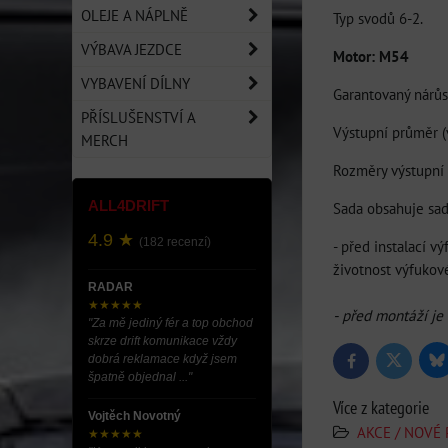
OLEJE A NÁPLNĚ
Typ svodů 6-2.
VÝBAVA JEZDCE
Motor: M54
VYBAVENÍ DÍLNY
Garantovaný nárů
PŘÍSLUŠENSTVÍ A
Výstupní průměr (
MERCH
Rozměry výstupní
ALL4DRIFT
Sada obsahuje sad
4.9 ★
(182 recenzí)
- před instalací 
životnost výfukov
RADAR
★★★★★
- před montáží je 
"Za mě jediný fér a top obchod
skrze drift komunikace vždy
dobrá reklamace když jsem
Bl
Twitter
Facebook
špatně objednal ..."
Více z kategorie
Vojtěch Novotný
AKCE / NOVÉ
★★★★★