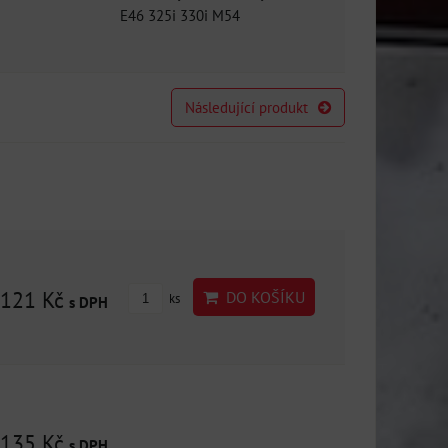
E46 325i 330i M54
Následující produkt
121 Kč
DO KOŠÍKU
ks
s DPH
135 Kč
s DPH