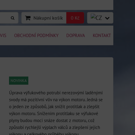
Nákupní košík
0 Kč
VIS
OBCHODNÍ PODMÍNKY
DOPRAVA
KONTAKT
NOVINKA
Úprava výfukového potrubí nerezovými laděnými
svody má pozitivní vliv na výkon motoru. Jedná se
o jeden ze způsobů, jak snížit protitlak a zlepšit
výkon motoru. Snížením protitlaku se výfukové
plyny budou moci snáze dostat z motoru, což
způsobí rychlejší výplach válců a zlepšení jejich
výkonu a celkového průběhu výkonu.