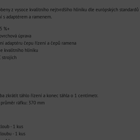
beny z vysoce kvalitního nejtvrdšího hliníku dle európských standardů a
ní s adaptérem a ramenem.
25 %+
povrchová úprava
ní adaptéru čepu řízení a čepů ramena
e kvalitního hliníku
 strojích
ba zkrátit táhlo řízení a konec táhla o 1 centimetr.
í průměr ráfku: 370 mm
loub - 1 kus
loubu - 1 kus