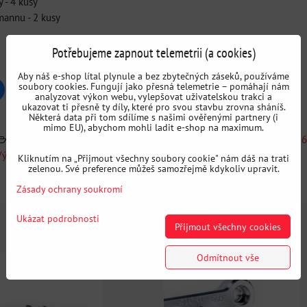
 - 4 kusy
mannu - 2 kusy
Potřebujeme zapnout telemetrii (a cookies)
Aby náš e-shop lítal plynule a bez zbytečných záseků, používáme
soubory cookies. Fungují jako přesná telemetrie – pomáhají nám
uesky
Pinterest
Reddit
LinkedIn
WhatsApp
E-
analyzovat výkon webu, vylepšovat uživatelskou trakci a
mail
ukazovat ti přesně ty díly, které pro svou stavbu zrovna sháníš.
Některá data při tom sdílíme s našimi ověřenými partnery (i
mimo EU), abychom mohli ladit e-shop na maximum.
Rejdová řešení (Lock kity)
Hledat podle auta
BMW E36
Výrobci
CNC71
Kliknutím na „Přijmout všechny soubory cookie" nám dáš na trati
zelenou. Své preference můžeš samozřejmě kdykoliv upravit.
Doplňující informace
Zásady ochrany soukromí
Ukázat podrobnosti
Přijmout všechny cookies
Odmítnout vše