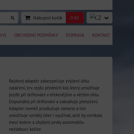
Nákupní košík
0 Kč
VIS
OBCHODNÍ PODMÍNKY
DOPRAVA
KONTAKT
Rejdový adaptér zabezpečuje zvýšení úhlu
zatáčení, tzv. rejdu předních kol, který umožňuje
jezdit při driftování v efektnějším a větším úhlu.
Dopomáhá při driftování a zabraňuje přetočení.
Adaptér rovněž prodlužuje rameno a tím
umožňuje vzniklý úhel i využívat, aniž by vznikala
mezi kolem a zbylými prvky automobilu
nežádoucí kolize.