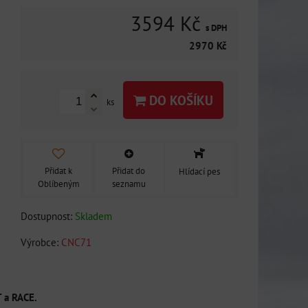
3594 Kč
s DPH
2970 Kč
DO KOŠÍKU
ks
Přidat k
Přidat do
Hlídací pes
Oblíbeným
seznamu
Dostupnost:
Skladem
Výrobce:
CNC71
 a RACE.