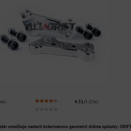
tu:
4.31
/
5
(
13
x)
aptér umožňuje nastavit Ackermanovu geometrii dvěma způsoby - DRIFT