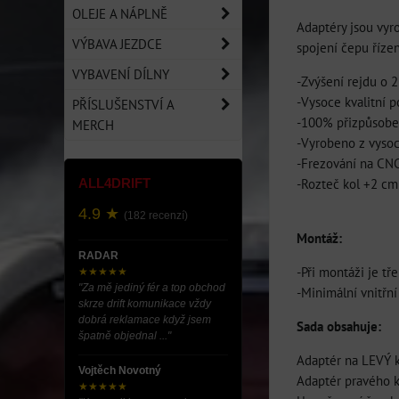
OLEJE A NÁPLNĚ
Adaptéry jsou vyro
VÝBAVA JEZDCE
spojení čepu říze
VYBAVENÍ DÍLNY
-Zvýšení rejdu o 
-Vysoce kvalitní 
PŘÍSLUŠENSTVÍ A
-100% přizpůsobe
MERCH
-Vyrobeno z vysoc
-Frezování na CNC
-Rozteč kol +2 cm
ALL4DRIFT
4.9 ★
(182 recenzí)
Montáž:
RADAR
-Při montáži je tře
★★★★★
"Za mě jediný fér a top obchod
-Minimální vnitřn
skrze drift komunikace vždy
dobrá reklamace když jsem
Sada obsahuje:
špatně objednal ..."
Adaptér na LEVÝ k
Vojtěch Novotný
Adaptér pravého k
★★★★★