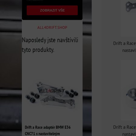
ZOBRAZIT VŠE
ALL4DRIFT.SHOP
Naposledy jste navštívili
Drift a Ra
tyto produkty.
nasta
Drift a Ra
Drift a Race adaptér BMW E36
CNC71 s nastavitelným
nasta