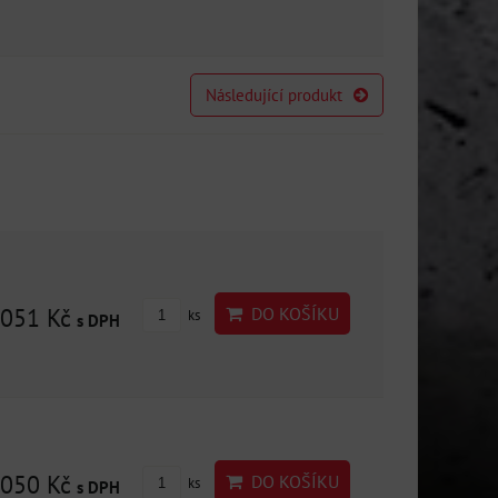
Následující produkt
051 Kč
DO KOŠÍKU
ks
s DPH
050 Kč
DO KOŠÍKU
ks
s DPH