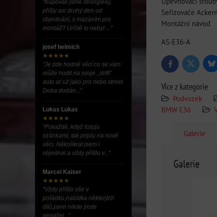
Upevňovací šrouby
"Kupovali jsme stronglexy,
přišly asi druhý den od
Seřizovače Acker
objednání, s mazáním pro
Montážní návod
montáž? Určitě to nebyl ..."
AS-E36-A
josef helmich
★★★★★
"Je zde hodně věcí co se vám
Bl
Twitter
Facebook
může hodit na svoje ,,drift”
auto ať už jako pro nebo street.
Více z kategorie
Doba dodán..."
Podvozek
BMW E36
Lukas Lukas
★★★★★
"Pokaždé, když listuju
Galerie
stránkami, tak prijdu na nové
věci. Několikrát jsem i
objednal a vždy přišlo v..."
Galerie
Marcel Kaiser
★★★★★
"Vždy přišlo vše v
pořádku,nabídka některých
dílů,jsem nikde jinde
nenašel..."