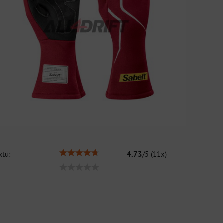
tu:
4.73
/
5
(
11
x)