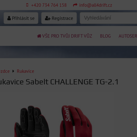
+420 734 764 158
info@all4drift.cz
Přihlásit se
Registrace
VŠE PRO TVŮJ DRIFT VŮZ
BLOG
AUTOSER
ezdce
Rukavice
ukavice Sabelt CHALLENGE TG-2.1