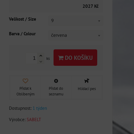
2027 Kč
Velikost / Size
9
Barva / Colour
červena
DO KOŠÍKU
ks
Přidat k
Přidat do
Hlídací pes
Oblíbeným
seznamu
Dostupnost:
1 týden
Výrobce:
SABELT