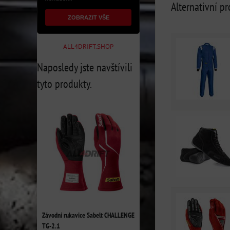
Alternativní p
ZOBRAZIT VŠE
ALL4DRIFT.SHOP
Naposledy jste navštívili
tyto produkty.
Závodní rukavice Sabelt CHALLENGE
TG-2.1