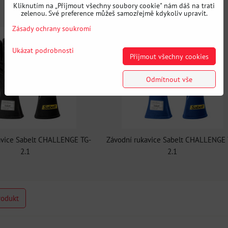
Kliknutím na „Přijmout všechny soubory cookie" nám dáš na trati
zelenou. Své preference můžeš samozřejmě kdykoliv upravit.
Zásady ochrany soukromí
Ukázat podrobnosti
Přijmout všechny cookies
Odmítnout vše
avice Sabelt CHALLENGE TG-
Závodní rukavice Sabelt CHALLENGE 
2.1
2.1
rodukt