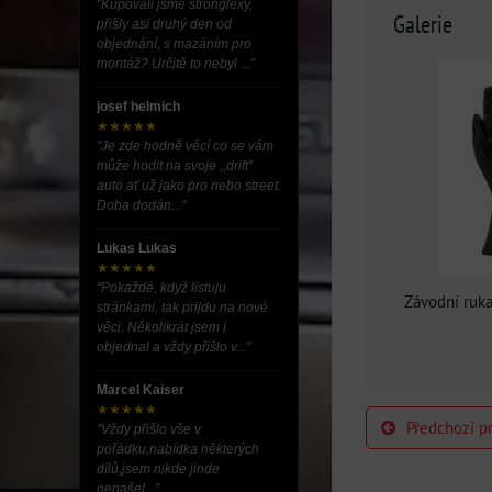
"Kupovali jsme stronglexy,
Galerie
přišly asi druhý den od
objednání, s mazáním pro
montáž? Určitě to nebyl ..."
josef helmich
★★★★★
"Je zde hodně věcí co se vám
může hodit na svoje ,,drift”
auto ať už jako pro nebo street.
Doba dodán..."
Lukas Lukas
★★★★★
"Pokaždé, když listuju
Závodní ruk
stránkami, tak prijdu na nové
věci. Několikrát jsem i
objednal a vždy přišlo v..."
Marcel Kaiser
★★★★★
Předchozí p
"Vždy přišlo vše v
pořádku,nabídka některých
dílů,jsem nikde jinde
nenašel..."