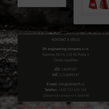
KONTAKT A SÍDLO
SH engineering company s.r.o.
Kaprova 42/14, 110 00 Praha 1
Česká republika
IČO:
14099187
DIČ:
CZ14099187
E-mail:
info@all4drift.cz
Telefon:
+420 722 631 163
(Zákaznická podpora v češtině)
Předvolby soukromí
Zásady ochrany soukromí