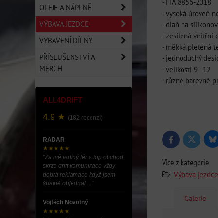
- FIA 8856-2018
OLEJE A NÁPLNĚ
- vysoká úroveň n
VÝBAVA JEZDCE
- dlaň na silikon
- zesílená vnitřní
VYBAVENÍ DÍLNY
- měkká pletená te
PŘÍSLUŠENSTVÍ A
- jednoduchý desi
MERCH
- velikosti 9 - 12
- různé barevně p
ALL4DRIFT
4.9 ★
(182 recenzí)
RADAR
Bl
Twitter
Facebook
★★★★★
"Za mě jediný fér a top obchod
Více z kategorie
skrze drift komunikace vždy
Výbava jezdce
dobrá reklamace když jsem
špatně objednal ..."
Galerie
Vojtěch Novotný
★★★★★