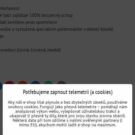
ehořlavosti
ové bázi zajišťuje 100% bezpečný úchop
 dlaň semišem proti opotřebení
xtilie a vyztužená speciálním polstrováním v oblasti kloubů
gn
rovedení (černá, červená, modrá)
uesky
Pinterest
Reddit
LinkedIn
WhatsApp
E-
Potřebujeme zapnout telemetrii (a cookies)
mail
Aby náš e-shop lítal plynule a bez zbytečných záseků, používáme
soubory cookies. Fungují jako přesná telemetrie – pomáhají nám
Rukavice
Výrobci
SABELT
analyzovat výkon webu, vylepšovat uživatelskou trakci a
ukazovat ti přesně ty díly, které pro svou stavbu zrovna sháníš.
Některá data při tom sdílíme s našimi ověřenými partnery (i
mimo EU), abychom mohli ladit e-shop na maximum.