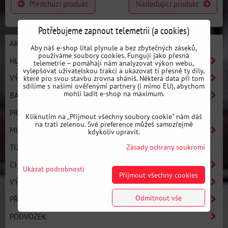
Předchozí produkt
Následující produkt
Potřebujeme zapnout telemetrii (a cookies)
AKCE / NOVÉ PRODUKTY
Aby náš e-shop lítal plynule a bez zbytečných záseků,
používáme soubory cookies. Fungují jako přesná
HLEDAT PODLE AUTA
telemetrie – pomáhají nám analyzovat výkon webu,
vylepšovat uživatelskou trakci a ukazovat ti přesně ty díly,
VÝROBCI
které pro svou stavbu zrovna sháníš. Některá data při tom
sdílíme s našimi ověřenými partnery (i mimo EU), abychom
mohli ladit e-shop na maximum.
BASIC LINE - ZAČNI DRIFTOVAT
PRO LINE - ULTIMATE PERFORMANCE
Kliknutím na „Přijmout všechny soubory cookie" nám dáš
na trati zelenou. Své preference můžeš samozřejmě
MOTOR
kdykoliv upravit.
TURBO KOMPONENTY
Zásady ochrany soukromí
CHLAZENÍ
Ukázat podrobnosti
Přijmout všechny cookies
VÝFUKOVÝ SYSTÉM
Odmítnout vše
PŘEVODOVKA A SPOJKA
PODVOZEK