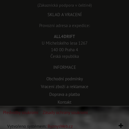
(Zákaznická podpora v češtině)
SKLAD A VRACENÍ
Provozní adresa a expedice:
ALL4DRIFT
U Michelského lesa 1267
140 00 Praha 4
Česká republika
INFORMACE
Obchodní podmínky
Vracení zboží a reklamace
Doprava a platba
Kontakt
Předvolby soukromí
Zásady ochrany soukromí
Vytvořeno systémem:
ByznysWeb.cz