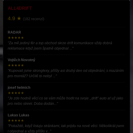
ALL4DRIFT
4.9 ★
(182 recenzí)
RADAR
★★★★★
"Za mě jediný fér a top obchod skrze drift komunikace vždy dobrá
reklamace když jsem špatně objednal ..."
Vojtěch Novotný
★★★★★
"Kupovali jsme stronglexy, přišly asi druhý den od objednání, s mazáním
pro montáž? Určitě to nebyl ..."
josef helmich
★★★★★
"Je zde hodně věcí co se vám může hodit na svoje ,,drift” auto ať už jako
pro nebo street. Doba dodán..."
Lukas Lukas
★★★★★
"Pokaždé, když listuju stránkami, tak prijdu na nové věci. Několikrát jsem
i objednal a vždy přišlo v..."