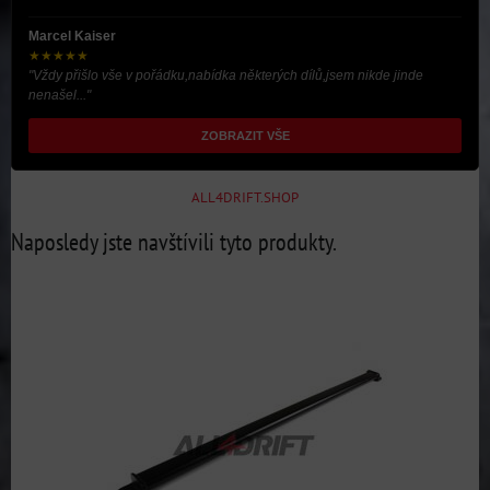
Marcel Kaiser
★★★★★
"Vždy přišlo vše v pořádku,nabídka některých dílů,jsem nikde jinde
nenašel..."
ZOBRAZIT VŠE
ALL4DRIFT.SHOP
Naposledy jste navštívili tyto produkty.