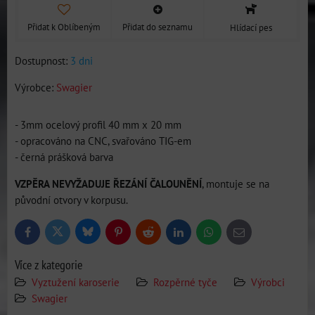
Přidat k Oblíbeným
Přidat do seznamu
Hlídací pes
Dostupnost:
3 dni
Výrobce:
Swagier
- 3mm ocelový profil 40 mm x 20 mm
- opracováno na CNC, svařováno TIG-em
- černá prášková barva
VZPĚRA NEVYŽADUJE ŘEZÁNÍ ČALOUNĚNÍ
, montuje se na
původní otvory v korpusu.
Bluesky
Twitter
Facebook
Pinterest
Reddit
LinkedIn
WhatsApp
E-
mail
Více z kategorie
Vyztužení karoserie
Rozpěrné tyče
Výrobci
Swagier