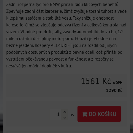
Zadní rozpěrná tyč pro BMW přináší řadu klíčových benefitů.
Zpevňuje zadní část karoserie, čímž zvyšuje torzní tuhost a vede
k lepšímu zatáčení a stabilitě vozu. Taky snižuje ohebnost
karoserie, čímž se zlepšuje odezva řízení a celková kontrola nad
vozem. Vhodné pro drift, rally, závody automobilů do vrchu, 1/4
míle a ostatní disciplíny motosportu. Použití je vhodné i na
běžné jezdění. Rozpěry ALL4DRIFT jsou na rozdíl od jiných
podobných dostupných produktů z pevné oceli, což přináší po
vyztužení očekávanou pevnost a funkčnost a z rozpěry se
nestává jen módní doplněk v kufru.
1561 Kč
s DPH
1290 Kč
DO KOŠÍKU
ks