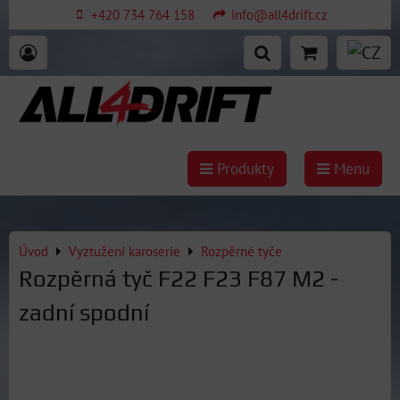
+420 734 764 158
info@all4drift.cz
Produkty
Menu
Úvod
Vyztužení karoserie
Rozpěrné tyče
Rozpěrná tyč F22 F23 F87 M2 -
zadní spodní