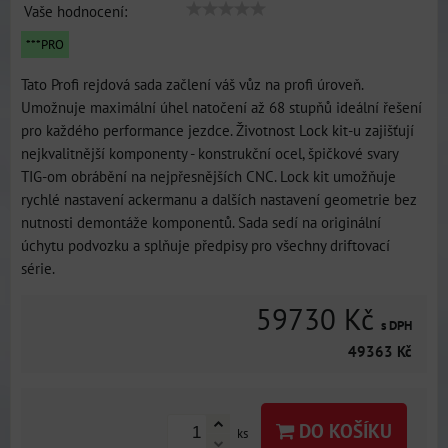
Vaše hodnocení:
***PRO
Tato Profi rejdová sada začlení váš vůz na profi úroveň.
Umožnuje maximální úhel natočení až 68 stupňů ideální řešení
pro každého performance jezdce. Životnost Lock kit-u zajišťují
nejkvalitnější komponenty - konstrukční ocel, špičkové svary
TIG-om obrábění na nejpřesnějších CNC. Lock kit umožňuje
rychlé nastavení ackermanu a dalších nastavení geometrie bez
nutnosti demontáže komponentů. Sada sedí na originální
úchytu podvozku a splňuje předpisy pro všechny driftovací
série.
59730 Kč
s DPH
49363 Kč
DO KOŠÍKU
ks