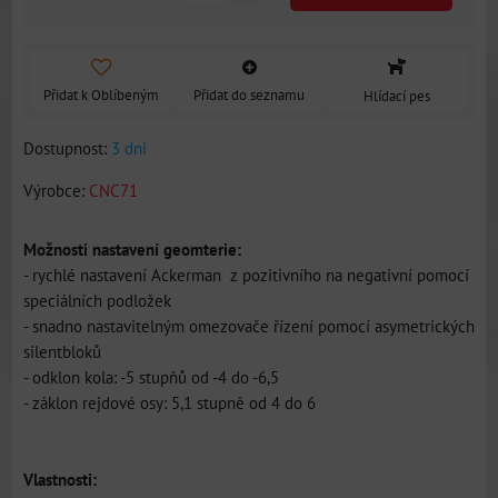
Přidat k Oblíbeným
Přidat do seznamu
Hlídací pes
Dostupnost:
3 dni
Výrobce:
CNC71
Možnosti nastavení geomterie:
- rychlé nastavení Ackerman z pozitivního na negativní pomocí
speciálních podložek
- snadno nastavitelným omezovače řízení pomocí asymetrických
silentbloků
- odklon kola: -5 stupňů od -4 do -6,5
- záklon rejdové osy: 5,1 stupně od 4 do 6
Vlastnosti: