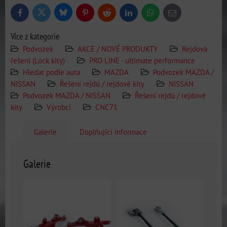
Bluesky
Twitter
Facebook
Pinterest
Reddit
LinkedIn
WhatsApp
E-
mail
Více z kategorie
Podvozek
AKCE / NOVÉ PRODUKTY
Rejdová
řešení (Lock kity)
PRO LINE - ultimate performance
Hledat podle auta
MAZDA
Podvozek MAZDA /
NISSAN
Řešení rejdú / rejdové kity
NISSAN
Podvozek MAZDA / NISSAN
Řešení rejdú / rejdové
kity
Výrobci
CNC71
Galerie
Doplňující informace
Galerie