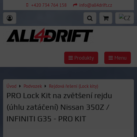
+420 734 764 158
info@all4drift.cz
Produkty
Menu
Úvod
Podvozek
Rejdová řešení (Lock kity)
PRO Lock Kit na zvětšení rejdu
(úhlu zatáčení) Nissan 350Z /
INFINITI G35 - PRO KIT