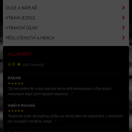
OLEJE A NÁPLNĚ
VÝBAVA JEZDCE
VYBAVENÍ DÍLNY
PŘÍSLUŠENSTVÍ A MERCH
ALL4DRIFT
4.9 ★
(182 recenzí)
RADAR
★★★★★
"Za mě jediný fér a top obchod skrze drift komunikace vždy dobrá
reklamace když jsem špatně objednal ..."
Vojtěch Novotný
★★★★★
"Kupovali jsme stronglexy, přišly asi druhý den od objednání, s mazáním
pro montáž? Určitě to nebyl ..."