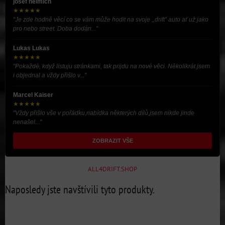
josef helmich
★★★★★
"Je zde hodně věcí co se vám může hodit na svoje ,,drift” auto ať už jako
pro nebo street. Doba dodán..."
Lukas Lukas
★★★★★
"Pokaždé, když listuju stránkami, tak prijdu na nové věci. Několikrát jsem
i objednal a vždy přišlo v..."
Marcel Kaiser
★★★★★
"Vždy přišlo vše v pořádku,nabídka některých dílů,jsem nikde jinde
nenašel..."
ZOBRAZIT VŠE
ALL4DRIFT.SHOP
Naposledy jste navštívili tyto produkty.