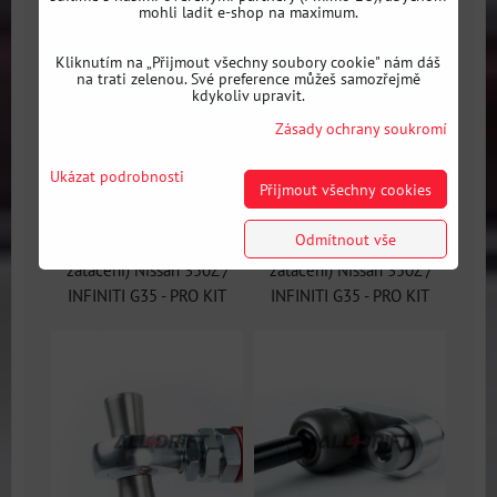
mohli ladit e-shop na maximum.
Kliknutím na „Přijmout všechny soubory cookie" nám dáš
na trati zelenou. Své preference můžeš samozřejmě
kdykoliv upravit.
Zásady ochrany soukromí
Ukázat podrobnosti
Přijmout všechny cookies
PRO Lock Kit na
PRO Lock Kit na
Odmítnout vše
zvětšení rejdu (úhlu
zvětšení rejdu (úhlu
zatáčení) Nissan 350Z /
zatáčení) Nissan 350Z /
INFINITI G35 - PRO KIT
INFINITI G35 - PRO KIT