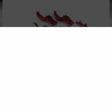
PRO Lock Kit na zvětšení rejdu (úhlu zatáčení) Nissan
350Z / INFINITI G35 - PRO KIT
KONTAKT A SÍDLO