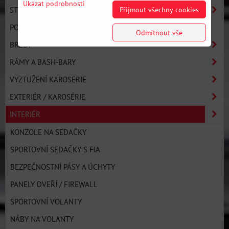
Ukázat podrobnosti
STRONGFLEX
Přijmout všechny cookies
POLYURETANOVÉ SILENTBLOKY - OSTATNÍ
Odmítnout vše
BRZDY
RÁMY A BASH-BARY
VYZTUŽENÍ KAROSERIE
EXTERIÉR / KAROSÉRIE
INTERIÉR
KONZOLE NA SEDAČKY
SPORTOVNÍ SEDAČKY S FIA
BEZPEČNOSTNÍ PÁSY A ÚCHYTY
PANELY DVEŘÍ / FIREWALL
SPORTOVNÍ VOLANTY
NÁBY NA VOLANTY