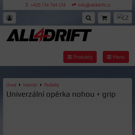
+420 734 764 158
info@all4drift.cz
Produkty
Menu
Úvod
Interiér
Podlahy
Univerzální opěrka nohou + grip