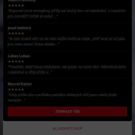
Vojtěch Novotný
★★★★★
"Kupovali jsme stronglexy, přišly asi druhý den od objednání, s mazáním
pro montáž? Určitě to nebyl ..."
josef helmich
★★★★★
"Je zde hodně věcí co se vám může hodit na svoje ,,drift” auto ať už jako
pro nebo street. Doba dodán..."
Lukas Lukas
★★★★★
"Pokaždé, když listuju stránkami, tak prijdu na nové věci. Několikrát jsem
i objednal a vždy přišlo v..."
Marcel Kaiser
★★★★★
"Vždy přišlo vše v pořádku,nabídka některých dílů,jsem nikde jinde
nenašel..."
ZOBRAZIT VŠE
ALL4DRIFT.SHOP