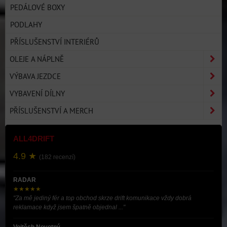
PEDÁLOVÉ BOXY
PODLAHY
PŘÍSLUŠENSTVÍ INTERIÉRŮ
OLEJE A NÁPLNĚ
VÝBAVA JEZDCE
VYBAVENÍ DÍLNY
PŘÍSLUŠENSTVÍ A MERCH
ALL4DRIFT
4.9 ★
(182 recenzí)
RADAR
★★★★★
"Za mě jediný fér a top obchod skrze drift komunikace vždy dobrá
reklamace když jsem špatně objednal ..."