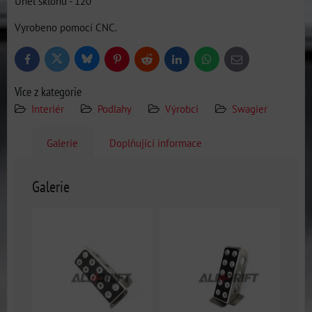
Úhel sklonu - 120'
Vyrobeno pomocí CNC.
Bluesky
Twitter
Facebook
Pinterest
Reddit
LinkedIn
WhatsApp
E-
mail
Více z kategorie
Interiér
Podlahy
Výrobci
Swagier
Galerie
Doplňující informace
Galerie