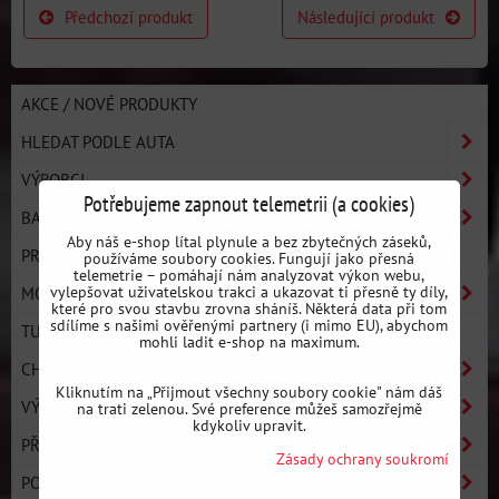
Předchozí produkt
Následující produkt
AKCE / NOVÉ PRODUKTY
HLEDAT PODLE AUTA
VÝROBCI
Potřebujeme zapnout telemetrii (a cookies)
BASIC LINE - ZAČNI DRIFTOVAT
Aby náš e-shop lítal plynule a bez zbytečných záseků,
PRO LINE - ULTIMATE PERFORMANCE
používáme soubory cookies. Fungují jako přesná
telemetrie – pomáhají nám analyzovat výkon webu,
vylepšovat uživatelskou trakci a ukazovat ti přesně ty díly,
MOTOR
které pro svou stavbu zrovna sháníš. Některá data při tom
sdílíme s našimi ověřenými partnery (i mimo EU), abychom
TURBO KOMPONENTY
mohli ladit e-shop na maximum.
CHLAZENÍ
Kliknutím na „Přijmout všechny soubory cookie" nám dáš
VÝFUKOVÝ SYSTÉM
na trati zelenou. Své preference můžeš samozřejmě
kdykoliv upravit.
PŘEVODOVKA A SPOJKA
Zásady ochrany soukromí
PODVOZEK