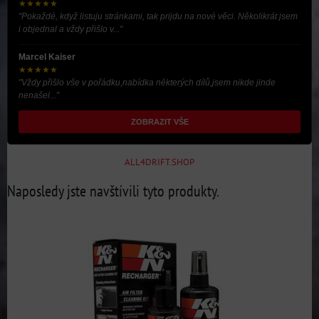
★★★★★
"Pokaždé, když listuju stránkami, tak prijdu na nové věci. Několikrát jsem
i objednal a vždy přišlo v..."
Marcel Kaiser
★★★★★
"Vždy přišlo vše v pořádku,nabídka některých dílů,jsem nikde jinde
nenašel..."
ZOBRAZIT VŠE
ALL4DRIFT.SHOP
Naposledy jste navštívili tyto produkty.