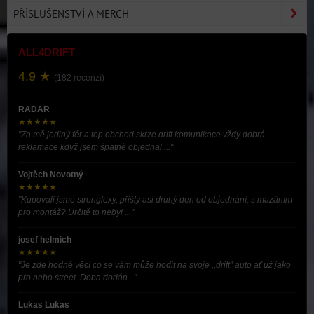
PŘÍSLUŠENSTVÍ A MERCH
ALL4DRIFT
4.9 ★
(182 recenzí)
RADAR
★★★★★
"Za mě jediný fér a top obchod skrze drift komunikace vždy dobrá
reklamace když jsem špatně objednal ..."
Vojtěch Novotný
★★★★★
"Kupovali jsme stronglexy, přišly asi druhý den od objednání, s mazáním
pro montáž? Určitě to nebyl ..."
josef helmich
★★★★★
"Je zde hodně věcí co se vám může hodit na svoje ,,drift” auto ať už jako
pro nebo street. Doba dodán..."
Lukas Lukas