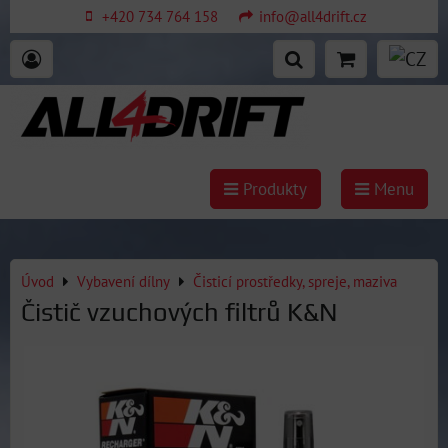
+420 734 764 158
info@all4drift.cz
Produkty
Menu
Úvod
Vybavení dílny
Čisticí prostředky, spreje, maziva
Čistič vzuchových filtrů K&N