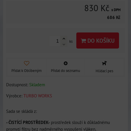
830 Kč
s DPH
686 Kč
DO KOŠÍKU
ks
Přidat k Oblíbeným
Přidat do seznamu
Hlídací pes
Dostupnost:
Skladem
Výrobce:
TURBO WORKS
Sada se skládá z:
- ČISTÍCÍ PROSTŘEDEK-
prostředek slouží k důkladnému
promytí filtru bez nadměrného vysoušení vláken.