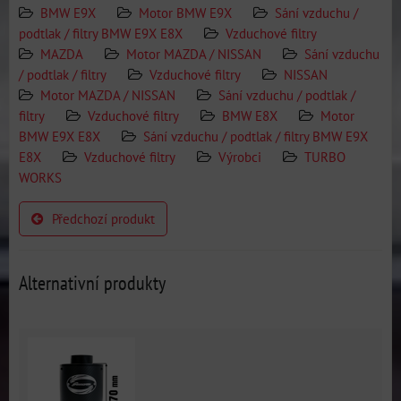
BMW E9X
Motor BMW E9X
Sání vzduchu /
podtlak / filtry BMW E9X E8X
Vzduchové filtry
MAZDA
Motor MAZDA / NISSAN
Sání vzduchu
/ podtlak / filtry
Vzduchové filtry
NISSAN
Motor MAZDA / NISSAN
Sání vzduchu / podtlak /
filtry
Vzduchové filtry
BMW E8X
Motor
BMW E9X E8X
Sání vzduchu / podtlak / filtry BMW E9X
E8X
Vzduchové filtry
Výrobci
TURBO
WORKS
Předchozí produkt
Alternativní produkty