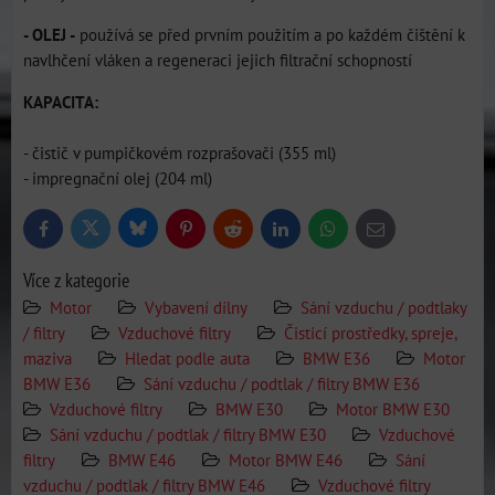
- OLEJ -
používá se před prvním použitím a po každém čištění k
navlhčení vláken a regeneraci jejich filtrační schopností
KAPACITA:
- čistič v pumpičkovém rozprašovači (355 ml)
- impregnační olej (204 ml)
Bluesky
Twitter
Facebook
Pinterest
Reddit
LinkedIn
WhatsApp
E-
mail
Více z kategorie
Motor
Vybavení dílny
Sání vzduchu / podtlaky
/ filtry
Vzduchové filtry
Čisticí prostředky, spreje,
maziva
Hledat podle auta
BMW E36
Motor
BMW E36
Sání vzduchu / podtlak / filtry BMW E36
Vzduchové filtry
BMW E30
Motor BMW E30
Sání vzduchu / podtlak / filtry BMW E30
Vzduchové
filtry
BMW E46
Motor BMW E46
Sání
vzduchu / podtlak / filtry BMW E46
Vzduchové filtry