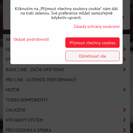
Kliknutím na „Přijmout všechny soubory cookie" nám dáš
na trati zelenou. Své preference můžeš samozřejmě
2204 Kč
s DPH
kdykoliv upravit.
Zásady ochrany soukromí
Ukázat podrobnosti
AKCE / NOVÉ PRODUKTY
Přijmout všechny cookies
HLEDAT PODLE AUTA
Odmítnout vše
VÝROBCI
BASIC LINE - ZAČNI DRIFTOVAT
PRO LINE - ULTIMATE PERFORMANCE
MOTOR
TURBO KOMPONENTY
CHLAZENÍ
VÝFUKOVÝ SYSTÉM
PŘEVODOVKA A SPOJKA