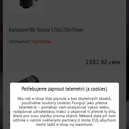
Karbonový filtr Simota 170x130x70mm
Dostupnost:
Vyprodáno
1881 Kč
s DPH
Potřebujeme zapnout telemetrii (a cookies)
Aby náš e-shop lítal plynule a bez zbytečných záseků,
používáme soubory cookies. Fungují jako přesná
telemetrie – pomáhají nám analyzovat výkon webu,
vylepšovat uživatelskou trakci a ukazovat ti přesně ty díly,
Karbonový filtr Simota 200x130 77mm
které pro svou stavbu zrovna sháníš. Některá data při tom
sdílíme s našimi ověřenými partnery (i mimo EU), abychom
mohli ladit e-shop na maximum.
Dostupnost:
Vyprodáno