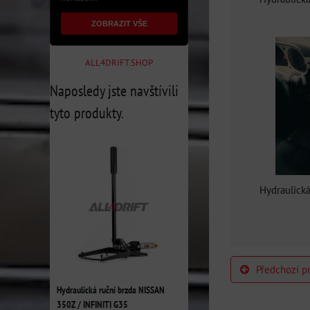
ZOBRAZIT VŠE
ALL4DRIFT.SHOP
Naposledy jste navštívili
tyto produkty.
Hydraulická
Předchozí p
Hydraulická ruční brzda NISSAN
350Z / INFINITI G35