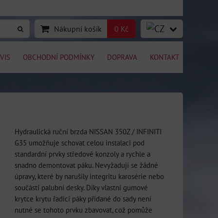
Nákupní košík
0 Kč
VIS
OBCHODNÍ PODMÍNKY
DOPRAVA
KONTAKT
Hydraulická ruční brzda NISSAN 350Z / INFINITI
G35 umožňuje schovat celou instalaci pod
standardní prvky středové konzoly a rychle a
snadno demontovat páku. Nevyžadují se žádné
úpravy, které by narušily integritu karosérie nebo
součástí palubní desky. Díky vlastní gumové
krytce krytu řadicí páky přidané do sady není
nutné se tohoto prvku zbavovat, což pomůže