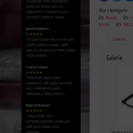
"Kupovali jsme stronglexy,
přišly asi druhý den od
Více z kategorie
objednání, s mazáním pro
Brzdy
H
montáž? Určitě to nebyl ..."
brzdy
NIS
josef helmich
★★★★★
Galerie
"Je zde hodně věcí co se vám
může hodit na svoje ,,drift”
auto ať už jako pro nebo street.
Doba dodán..."
Galerie
Lukas Lukas
★★★★★
"Pokaždé, když listuju
stránkami, tak prijdu na nové
věci. Několikrát jsem i
objednal a vždy přišlo v..."
Marcel Kaiser
★★★★★
"Vždy přišlo vše v
pořádku,nabídka některých
dílů,jsem nikde jinde
Hydraulická
nenašel..."