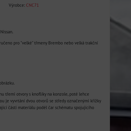
Výrobce:
CNC71
 Nissan.
poručeno pro "velké" třmeny Brembo nebo velká trakční
obrázku.
nu třemi otvory s knoflíky na konzole, poté lehce
u je vyvrtání dvou otvorů se středy označenými křížky
jící části materiálu podél čar schématu spojujícího