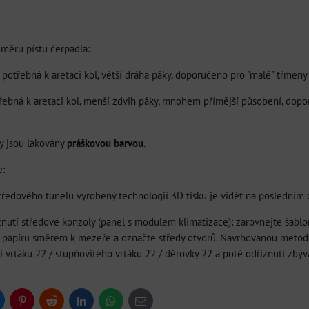
měru pístu čerpadla:
 potřebná k aretaci kol, větší dráha páky, doporučeno pro "malé" třmeny
otřebná k aretaci kol, menší zdvih páky, mnohem přímější působení, do
y jsou lakovány
práškovou barvou
.
e:
středového tunelu vyrobený technologií 3D tisku je vidět na posledním 
znutí středové konzoly (panel s modulem klimatizace): zarovnejte šablo
u papíru směrem k mezeře a označte středy otvorů. Navrhovanou metodo
vrtáku 22 / stupňovitého vrtáku 22 / děrovky 22 a poté odříznutí zbýva
uesky
Pinterest
Reddit
LinkedIn
WhatsApp
E-