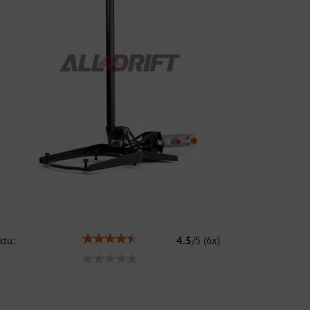
tu:
4.5
/
5
(
6
x)