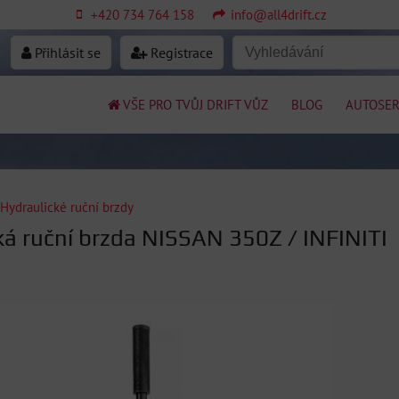
+420 734 764 158
info@all4drift.cz
Přihlásit se
Registrace
VŠE PRO TVŮJ DRIFT VŮZ
BLOG
AUTOSER
Hydraulické ruční brzdy
ká ruční brzda NISSAN 350Z / INFINITI