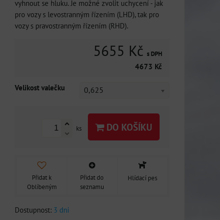
vyhnout se hluku. Je možné zvolit uchycení - jak
pro vozy s levostranným řízením (LHD), tak pro
vozy s pravostranným řízením (RHD).
5655 Kč
s DPH
4673 Kč
Velikost valečku
0,625
DO KOŠÍKU
ks
Přidat k
Přidat do
Hlídací pes
Oblíbeným
seznamu
Dostupnost:
3 dni