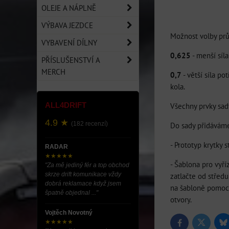
OLEJE A NÁPLNĚ
VÝBAVA JEZDCE
Možnost volby prů
VYBAVENÍ DÍLNY
0,625
- menší síla
PŘÍSLUŠENSTVÍ A
MERCH
0,7
- větší síla p
kola.
ALL4DRIFT
Všechny prvky sad
4.9 ★
(182 recenzí)
Do sady přidávám
- Prototyp krytky 
RADAR
★★★★★
- Šablona pro vyří
"Za mě jediný fér a top obchod
skrze drift komunikace vždy
zatlačte od střed
dobrá reklamace když jsem
na šabloně pomocí 
špatně objednal ..."
otvory.
Vojtěch Novotný
★★★★★
Bl
Twitter
Facebook