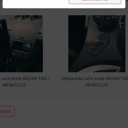
INFINITI G35
INFINITI G35
 ruční brzda NISSAN 350Z /
Hydraulická ruční brzda NISSAN 350
INFINITI G35
INFINITI G35
rodukt