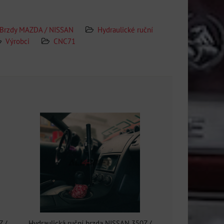
Brzdy MAZDA / NISSAN
Hydraulické ruční
Výrobci
CNC71
Z /
Hydraulická ruční brzda NISSAN 350Z /