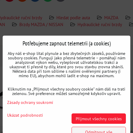
mail
ydraulické ruční brzdy
Hledat podle auta
MAZDA
SAN
Brzdy MAZDA / NISSAN
Hydraulické ruční brzdy
Doplňující informace
Potřebujeme zapnout telemetrii (a cookies)
Aby náš e-shop lítal plynule a bez zbytečných záseků, používáme
soubory cookies. Fungují jako přesná telemetrie – pomáhají nám
analyzovat výkon webu, vylepšovat uživatelskou trakci a
ukazovat ti přesně ty díly, které pro svou stavbu zrovna sháníš.
Některá data při tom sdílíme s našimi ověřenými partnery (i
mimo EU), abychom mohli ladit e-shop na maximum.
Kliknutím na „Přijmout všechny soubory cookie" nám dáš na trati
zelenou. Své preference můžeš samozřejmě kdykoliv upravit.
Zásady ochrany soukromí
Ukázat podrobnosti
Přijmout všechny cookies
Odmítnout vše
 ruční brzda NISSAN 350Z /
Hydraulická ruční brzda NISSAN 350