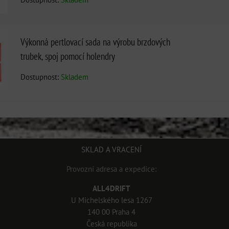
Výkonná pertlovací sada na výrobu brzdových
trubek, spoj pomocí holendry
Dostupnost:
Skladem
SKLAD A VRACENÍ
Provozní adresa a expedice:
ALL4DRIFT
U Michelského lesa 1267
140 00 Praha 4
Česká republika