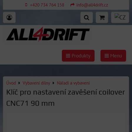
+420 734 764 158
info@all4drift.cz
Produkty
Menu
Úvod
Vybavení dílny
Nářadí a vybavení
Klíč pro nastavení zavěšení coilover
CNC71 90 mm