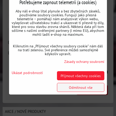
Potřebujeme zapnout telemetrii (a cookies)
Aby náš e-shop lítal plynule a bez zbytečných záseků,
používáme soubory cookies. Fungují jako přesná
telemetrie – pomáhají nám analyzovat výkon webu,
vylepšovat uživatelskou trakci a ukazovat ti přesně ty díly,
které pro svou stavbu zrovna sháníš. Některá data při tom
sdílíme s našimi ověřenými partnery (i mimo EU), abychom
mohli ladit e-shop na maximum.
Geometrie manuální analogová
Kliknutím na „Přijmout všechny soubory cookie" nám dáš
na trati zelenou. Své preference můžeš samozřejmě
Dostupnost:
Skladem
kdykoliv upravit.
Zásady ochrany soukromí
2501 Kč
s DPH
Ukázat podrobnosti
Přijmout všechny cookies
Odmítnout vše
DO KOŠÍKU
ks
AKCE / NOVÉ PRODUKTY