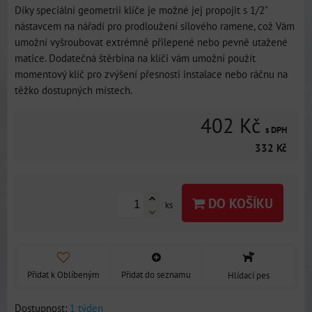
Díky speciální geometrii klíče je možné jej propojit s 1/2"
nástavcem na nářadí pro prodloužení silového ramene, což Vám
umožní vyšroubovat extrémně přilepené nebo pevně utažené
matice. Dodatečná štěrbina na klíči vám umožní použít
momentový klíč pro zvýšení přesnosti instalace nebo ráčnu na
těžko dostupných místech.
402 Kč
s DPH
332 Kč
DO KOŠÍKU
ks
Přidat k Oblíbeným
Přidat do seznamu
Hlídací pes
Dostupnost:
1 týden