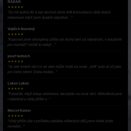
RADAR
★★★★★
"Za mě jediný fér a top obchod skrze drift komunikace vždy dobrá
reklamace když jsem špatně objednal ..."
Vojtěch Novotný
★★★★★
"Kupovali jsme stronglexy, přišly asi druhý den od objednání, s mazáním
pro montáž? Určitě to nebyl ..."
josef helmich
★★★★★
"Je zde hodně věcí co se vám může hodit na svoje ,,drift” auto ať už jako
pro nebo street. Doba dodán..."
Lukas Lukas
★★★★★
"Pokaždé, když listuju stránkami, tak prijdu na nové věci. Několikrát jsem
i objednal a vždy přišlo v..."
Marcel Kaiser
★★★★★
"Vždy přišlo vše v pořádku,nabídka některých dílů,jsem nikde jinde
nenašel..."