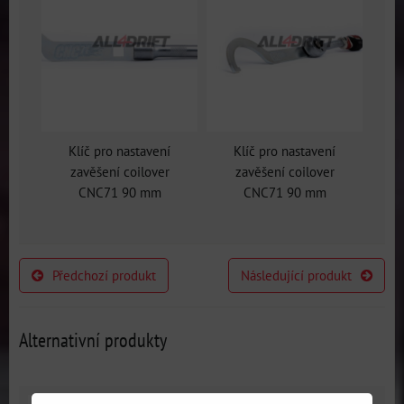
Klíč pro nastavení
Klíč pro nastavení
zavěšení coilover
zavěšení coilover
CNC71 90 mm
CNC71 90 mm
Předchozí produkt
Následující produkt
Alternativní produkty