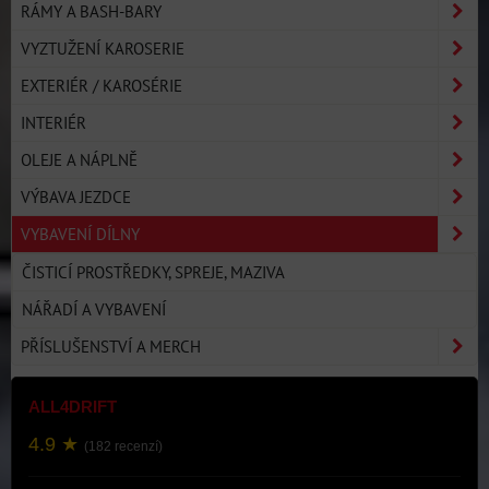
RÁMY A BASH-BARY
VYZTUŽENÍ KAROSERIE
EXTERIÉR / KAROSÉRIE
INTERIÉR
OLEJE A NÁPLNĚ
VÝBAVA JEZDCE
VYBAVENÍ DÍLNY
ČISTICÍ PROSTŘEDKY, SPREJE, MAZIVA
NÁŘADÍ A VYBAVENÍ
PŘÍSLUŠENSTVÍ A MERCH
ALL4DRIFT
4.9 ★
(182 recenzí)