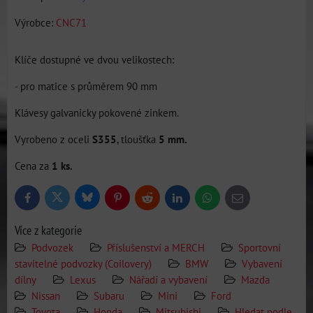
Výrobce:
CNC71
Klíče dostupné ve dvou velikostech:
- pro matice s průměrem 90 mm
Klávesy galvanicky pokovené zinkem.
Vyrobeno z oceli
S355
, tloušťka
5 mm.
Cena za
1 ks.
Bluesky
Twitter
Facebook
Pinterest
Reddit
LinkedIn
WhatsApp
E-
mail
Více z kategorie
Podvozek
Příslušenství a MERCH
Sportovní
stavitelné podvozky (Coilovery)
BMW
Vybavení
dílny
Lexus
Nářadí a vybavení
Mazda
Nissan
Subaru
Mini
Ford
Toyota
Honda
Mitsubishi
Hledat podle