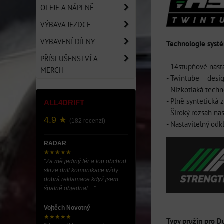
OLEJE A NÁPLNĚ
VÝBAVA JEZDCE
VYBAVENÍ DÍLNY
Technologie syst
PŘÍSLUŠENSTVÍ A
- 14stupňové nast
MERCH
- Twintube = desi
- Nízkotlaká tech
- Plně syntetická 
ALL4DRIFT
- Široký rozsah na
4.9 ★
(182 recenzí)
- Nastavitelný odk
RADAR
★★★★★
"Za mě jediný fér a top obchod
skrze drift komunikace vždy
dobrá reklamace když jsem
špatně objednal ..."
Vojtěch Novotný
★★★★★
Typy pružin pro D