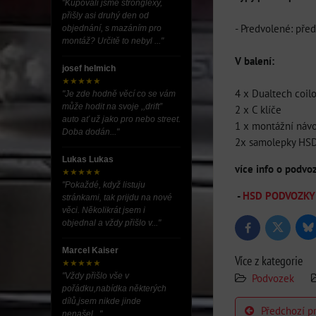
"Kupovali jsme stronglexy,
přišly asi druhý den od
- Predvolené: pře
objednání, s mazáním pro
montáž? Určitě to nebyl ..."
V balení:
josef helmich
★★★★★
4 x Dualtech coil
"Je zde hodně věcí co se vám
může hodit na svoje ,,drift”
2 x C klíče
auto ať už jako pro nebo street.
1 x montážní náv
Doba dodán..."
2x samolepky HS
Lukas Lukas
více info o podvo
★★★★★
"Pokaždé, když listuju
-
HSD PODVOZKY (t
stránkami, tak prijdu na nové
věci. Několikrát jsem i
objednal a vždy přišlo v..."
Bl
Twitter
Facebook
Marcel Kaiser
Více z kategorie
★★★★★
"Vždy přišlo vše v
Podvozek
pořádku,nabídka některých
dílů,jsem nikde jinde
Předchozí p
nenašel..."