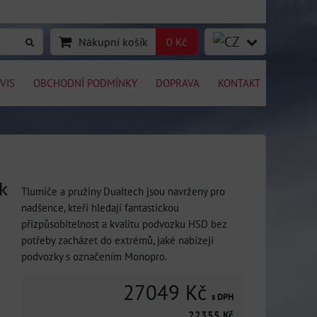
Nákupní košík
0 Kč
VIS
OBCHODNÍ PODMÍNKY
DOPRAVA
KONTAKT
k
Tlumiče a pružiny Dualtech jsou navrženy pro
nadšence, kteří hledají fantastickou
přizpůsobitelnost a kvalitu podvozku HSD bez
potřeby zacházet do extrémů, jaké nabízejí
podvozky s označením Monopro.
27049 Kč
s DPH
22355 Kč