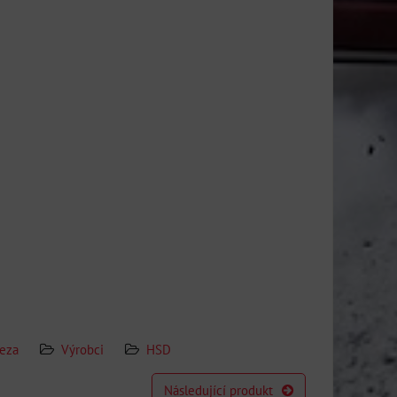
eza
Výrobci
HSD
Následující produkt