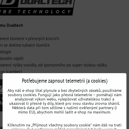
ému Dualtech
avení tlumení v přesných krocích
gn se dvěma tubami tlumiče
nologie
závodní náplň
stavení výšky vozidla, od sportovního po super nízkou výšku.
lon (camber)
Potřebujeme zapnout telemetrii (a cookies)
Aby náš e-shop lítal plynule a bez zbytečných záseků, používáme
soubory cookies. Fungují jako přesná telemetrie – pomáhají nám
analyzovat výkon webu, vylepšovat uživatelskou trakci a
ukazovat ti přesně ty díly, které pro svou stavbu zrovna sháníš.
Některá data při tom sdílíme s našimi ověřenými partnery (i
mimo EU), abychom mohli ladit e-shop na maximum.
Kliknutím na „Přijmout všechny soubory cookie" nám dáš na trati
ualtech: