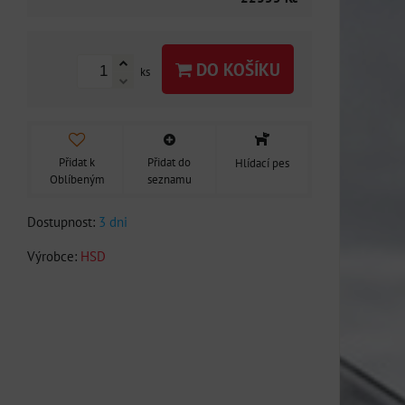
DO KOŠÍKU
ks
Přidat k
Přidat do
Hlídací pes
Oblíbeným
seznamu
Dostupnost:
3 dni
Výrobce:
HSD