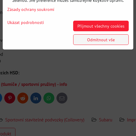
zelenou. Své preference můžeš samozřejmě kdykoliv upravit.
Zásady ochrany soukromí
dní - 5K (200mm - 65mm ID) / zadní - 4K (200mm - 65mm ID)
Ukázat podrobnosti
Přijmout všechny cookies
Odmítnout vše
over
od
D
zcích HSD:
lumiče / sportovní pružiny) - info
uesky
Pinterest
Reddit
LinkedIn
WhatsApp
E-
mail
Sportovní stavitelné podvozky (Coilovery)
Subaru
Impr
rodukt