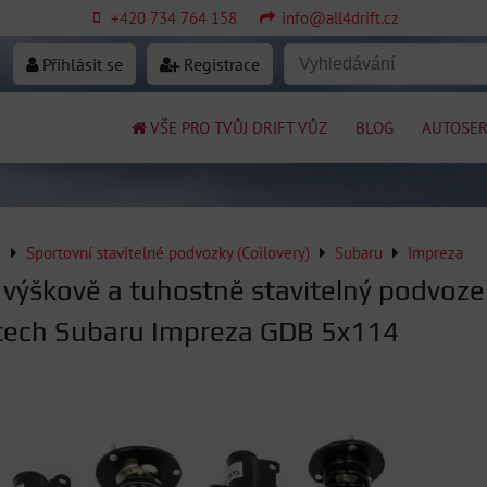
+420 734 764 158
info@all4drift.cz
Přihlásit se
Registrace
VŠE PRO TVŮJ DRIFT VŮZ
BLOG
AUTOSER
k
Sportovní stavitelné podvozky (Coilovery)
Subaru
Impreza
 výškově a tuhostně stavitelný podvoze
tech Subaru Impreza GDB 5x114