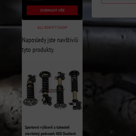
ZOBRAZIT VŠE
ALL4DRIFT.SHOP
Naposledy jste navštívili
tyto produkty.
Sportovní výškově a tuhostně
stavitelný podvozek HSD Dualtech