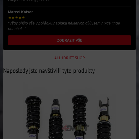
i objednal a vždy přišlo v..."
Marcel Kaiser
★★★★★
"Vždy přišlo vše v pořádku,nabídka některých dílů,jsem nikde jinde
nenašel..."
ZOBRAZIT VŠE
ALL4DRIFT.SHOP
Naposledy jste navštívili tyto produkty.