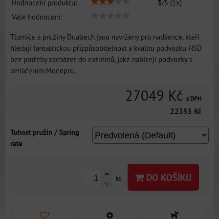
Hodnocení produktu:
3
/
5
(
1
x)
Vaše hodnocení:
Tlumiče a pružiny Dualtech jsou navrženy pro nadšence, kteří
hledají fantastickou přizpůsobitelnost a kvalitu podvozku HSD
bez potřeby zacházet do extrémů, jaké nabízejí podvozky s
označením Monopro.
27049 Kč
s DPH
22355 Kč
Tuhost pružin / Spring
rate
DO KOŠÍKU
ks