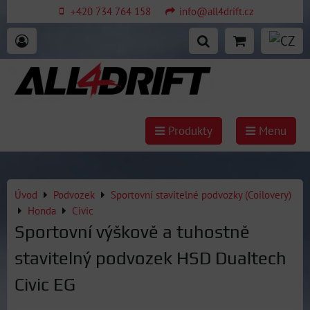
+420 734 764 158
info@all4drift.cz
Produkty
Menu
Úvod
Podvozek
Sportovní stavitelné podvozky (Coilovery)
Honda
Civic
Sportovní výškově a tuhostně
stavitelný podvozek HSD Dualtech
Civic EG