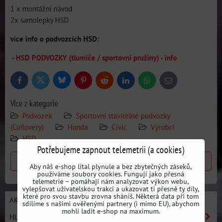
1 x montážní návod
2x samolepky HSD
více info o podvozcích HSD:
-
HSD PODVOZKY (tlumiče / sportovní pružiny) - info
Bluesky
Twitter
Facebook
Pinterest
Reddit
LinkedIn
WhatsApp
E-
mail
Více z kategorie
Podvozek
Sportovní stavitelné podvozky
(Coilovery)
Honda
Civic
Výrobci
HSD
Potřebujeme zapnout telemetrii (a cookies)
Předchozí produkt
Následující produkt
Aby náš e-shop lítal plynule a bez zbytečných záseků,
používáme soubory cookies. Fungují jako přesná
telemetrie – pomáhají nám analyzovat výkon webu,
vylepšovat uživatelskou trakci a ukazovat ti přesně ty díly,
které pro svou stavbu zrovna sháníš. Některá data při tom
AKCE / NOVÉ PRODUKTY
sdílíme s našimi ověřenými partnery (i mimo EU), abychom
mohli ladit e-shop na maximum.
HLEDAT PODLE AUTA