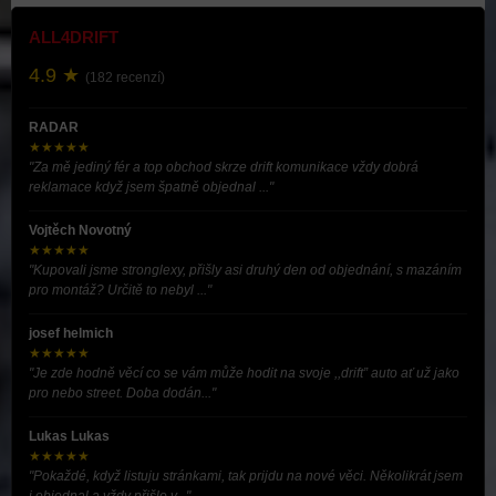
ALL4DRIFT
4.9 ★
(182 recenzí)
RADAR
★★★★★
"Za mě jediný fér a top obchod skrze drift komunikace vždy dobrá
reklamace když jsem špatně objednal ..."
Vojtěch Novotný
★★★★★
"Kupovali jsme stronglexy, přišly asi druhý den od objednání, s mazáním
pro montáž? Určitě to nebyl ..."
josef helmich
★★★★★
"Je zde hodně věcí co se vám může hodit na svoje ,,drift” auto ať už jako
pro nebo street. Doba dodán..."
Lukas Lukas
★★★★★
"Pokaždé, když listuju stránkami, tak prijdu na nové věci. Několikrát jsem