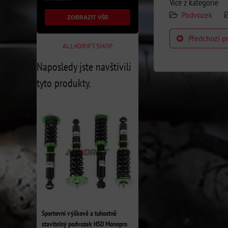
Více z kategorie
Podvozek
ZOBRAZIT VŠE
Předchozí p
ALL4DRIFT.SHOP
Naposledy jste navštívili
tyto produkty.
Sportovní výškově a tuhostně
stavitelný podvozek HSD Monopro