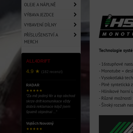
OLEJE A NÁPLNĚ
VÝBAVA JEZDCE
VYBAVENÍ DÍLNY
PŘÍSLUŠENSTVÍ A
MERCH
Technologie sys
ALL4DRIFT
- 16stupňové nast
- Monotube = desi
4.9 ★
(182 recenzí)
- Vysokotlaká tec
- Plně syntetická 
RADAR
- Hliníkové horní u
★★★★★
"Za mě jediný fér a top obchod
- Různé možnosti 
skrze drift komunikace vždy
- Široký rozsah na
dobrá reklamace když jsem
špatně objednal ..."
Vojtěch Novotný
★★★★★