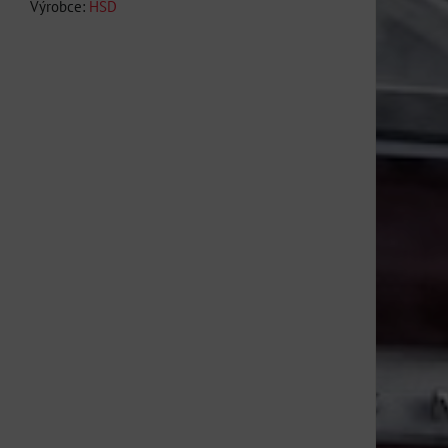
Výrobce:
HSD