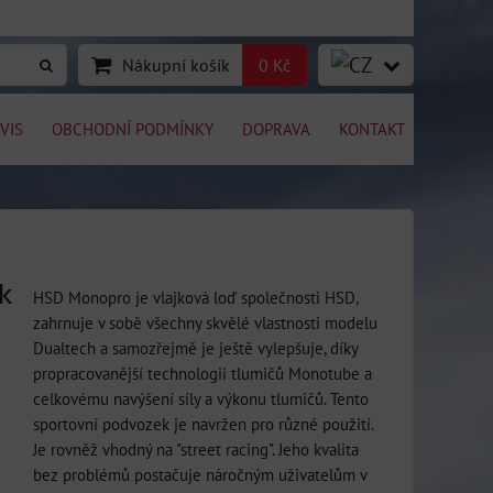
Nákupní košík
0 Kč
VIS
OBCHODNÍ PODMÍNKY
DOPRAVA
KONTAKT
k
HSD Monopro je vlajková loď společnosti HSD,
zahrnuje v sobě všechny skvělé vlastnosti modelu
Dualtech a samozřejmě je ještě vylepšuje, díky
propracovanější technologii tlumičů Monotube a
celkovému navýšení síly a výkonu tlumičů. Tento
sportovní podvozek je navržen pro různé použití.
Je rovněž vhodný na "street racing". Jeho kvalita
bez problémů postačuje náročným uživatelům v