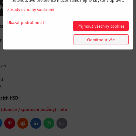
zelenou. Své preference můžeš samozřejmě kdykoliv upravit.
Zásady ochrany soukromí
Ukázat podrobnosti
onopro:
Přijmout všechny cookies
Odmítnout vše
dní - 14K (200mm - 65mm ID) / zadní: 10K (200mm - 65mm ID)
over
od
D
zcích HSD:
lumiče / sportovní pružiny) - info
uesky
Pinterest
Reddit
LinkedIn
WhatsApp
E-
mail