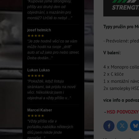
"Kupovali jsme stronglexy,
přišly asi druhý den od
objednání, s mazáním pro
montáž? Určitě to nebyl ..."
Typy pružin pro M
josef helmich
★★★★★
- Predvolené: pře
"Je zde hodně věcí co se vám
může hodit na svoje ,,drift”
V balení:
auto ať už jako pro nebo street.
Doba dodán..."
4 x Monopro coil
Lukas Lukas
2 x C klíče
★★★★★
1 x montážní náv
"Pokaždé, když listuju
stránkami, tak prijdu na nové
2x samolepky HS
věci. Několikrát jsem i
objednal a vždy přišlo v..."
více info o podvo
Marcel Kaiser
-
HSD PODVOZKY (t
★★★★★
"Vždy přišlo vše v
Bl
Twitter
Facebook
pořádku,nabídka některých
dílů,jsem nikde jinde
nenašel..."