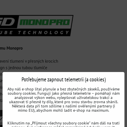
tému Monopro
avení tlumení v přesných krocích
gn s jednou tubou tlumiče
hnologie plynu
Potřebujeme zapnout telemetrii (a cookies)
závodní náplň
ložení a kvalitní ložiska
Aby náš e-shop lítal plynule a bez zbytečných záseků, používáme
soubory cookies. Fungují jako přesná telemetrie – pomáhají nám
tvrdosti pružin
analyzovat výkon webu, vylepšovat uživatelskou trakci a
stavení výšky vozidla, od sportovního po super nízkou výšku
ukazovat ti přesně ty díly, které pro svou stavbu zrovna sháníš.
Některá data při tom sdílíme s našimi ověřenými partnery (i
mimo EU), abychom mohli ladit e-shop na maximum.
Kliknutím na „Přijmout všechny soubory cookie" nám dáš na trati