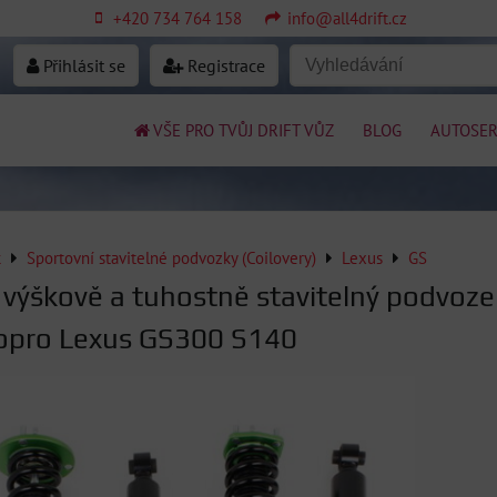
+420 734 764 158
info@all4drift.cz
Přihlásit se
Registrace
VŠE PRO TVŮJ DRIFT VŮZ
BLOG
AUTOSER
k
Sportovní stavitelné podvozky (Coilovery)
Lexus
GS
 výškově a tuhostně stavitelný podvoze
pro Lexus GS300 S140