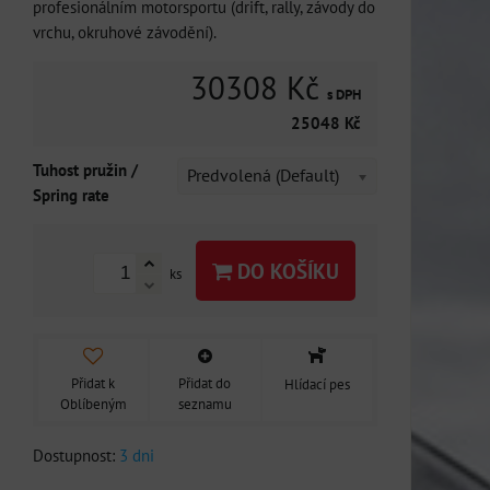
profesionálním motorsportu (drift, rally, závody do
vrchu, okruhové závodění).
30308 Kč
s DPH
25048 Kč
Tuhost pružin /
Predvolená (Default)
Spring rate
DO KOŠÍKU
ks
Přidat k
Přidat do
Hlídací pes
Oblíbeným
seznamu
Dostupnost:
3 dni