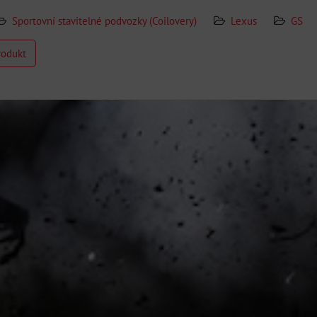
Sportovní stavitelné podvozky (Coilovery)
Lexus
GS
rodukt