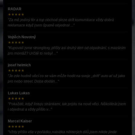
RADAR
★★★★★
"Za mě jediný fér a top obchod skrze drift komunikace vždy dobrá
reklamace když jsem špatně objednal ..."
Vojtěch Novotný
★★★★★
"Kupovali jsme stronglexy, přišly asi druhý den od objednání, s mazáním
pro montáž? Určitě to nebyl ..."
josef helmich
★★★★★
"Je zde hodně věcí co se vám může hodit na svoje ,,drift” auto ať už jako
pro nebo street. Doba dodán..."
Lukas Lukas
★★★★★
"Pokaždé, když listuju stránkami, tak prijdu na nové věci. Několikrát jsem
i objednal a vždy přišlo v..."
Marcel Kaiser
★★★★★
"Vždy přišlo vše v pořádku,nabídka některých dílů,jsem nikde jinde