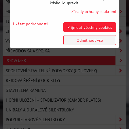
PRO LINE - ULTIMATE PERFORMANCE
kdykoliv upravit.
MOTOR
Zásady ochrany soukromí
TURBO KOMPONENTY
Ukázat podrobnosti
Přijmout všechny cookies
CHLAZENÍ
Odmítnout vše
VÝFUKOVÝ SYSTÉM
PŘEVODOVKA A SPOJKA
PODVOZEK
SPORTOVNÍ STAVITELNÉ PODVOZKY (COILOVERY)
REJDOVÁ ŘEŠENÍ (LOCK KITY)
STAVITELNÁ RAMENA
HORNÍ ULOŽENÍ + STABILIZÁTOR (CAMBER PLATES)
UNIBALY A DURALOVÉ SILENTBLOKY
POLYURETANOVÉ SILENTBLOKY