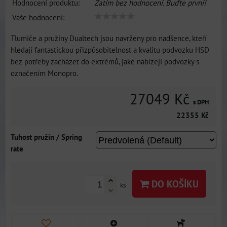
Hodnocení produktu:
Zatím bez hodnocení. Buďte první!
Vaše hodnocení:
Tlumiče a pružiny Dualtech jsou navrženy pro nadšence, kteří
hledají fantastickou přizpůsobitelnost a kvalitu podvozku HSD
bez potřeby zacházet do extrémů, jaké nabízejí podvozky s
označením Monopro.
27049 Kč
s DPH
22355 Kč
Tuhost pružin / Spring
rate
DO KOŠÍKU
ks