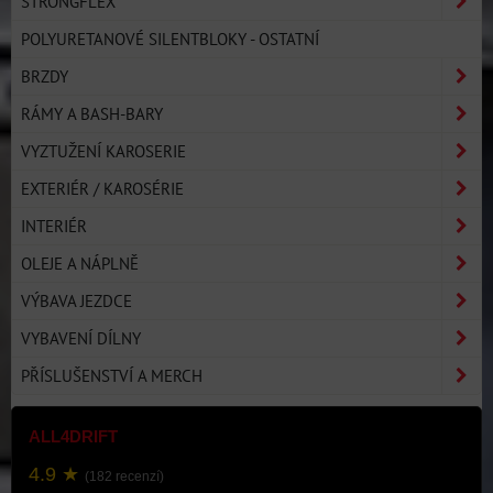
STRONGFLEX
POLYURETANOVÉ SILENTBLOKY - OSTATNÍ
BRZDY
RÁMY A BASH-BARY
VYZTUŽENÍ KAROSERIE
EXTERIÉR / KAROSÉRIE
INTERIÉR
OLEJE A NÁPLNĚ
VÝBAVA JEZDCE
VYBAVENÍ DÍLNY
PŘÍSLUŠENSTVÍ A MERCH
ALL4DRIFT
4.9 ★
(182 recenzí)