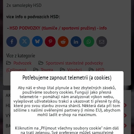
2x samolepky HSD
více info o podvozcích HSD:
-
HSD PODVOZKY (tlumiče / sportovní pružiny) - info
Bluesky
Twitter
Facebook
Pinterest
Reddit
LinkedIn
WhatsApp
E-
mail
Více z kategorie
Podvozek
Sportovní stavitelné podvozky
(Coilovery)
Toyota
Výrobci
HSD
Potřebujeme zapnout telemetrii (a cookies)
Aby náš e-shop lítal plynule a bez zbytečných záseků,
používáme soubory cookies. Fungují jako přesná
AKCE / NOVÉ PRODUKTY
telemetrie – pomáhají nám analyzovat výkon webu,
vylepšovat uživatelskou trakci a ukazovat ti přesně ty díly,
HLEDAT PODLE AUTA
které pro svou stavbu zrovna sháníš. Některá data při tom
sdílíme s našimi ověřenými partnery (i mimo EU), abychom
mohli ladit e-shop na maximum.
VÝROBCI
BASIC LINE - ZAČNI DRIFTOVAT
Kliknutím na „Přijmout všechny soubory cookie" nám dáš
na trati zelenou. Své preference můžeš samozřejmě