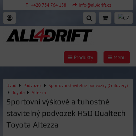
+420 734 764 158
info@all4drift.cz
Produkty
Menu
Úvod
Podvozek
Sportovní stavitelné podvozky (Coilovery)
Toyota
Altezza
Sportovní výškově a tuhostně
stavitelný podvozek HSD Dualtech
Toyota Altezza