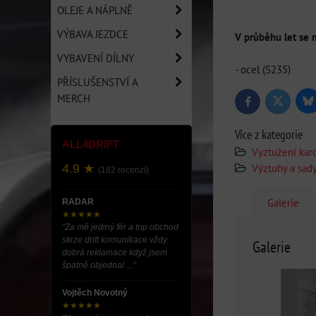
OLEJE A NÁPLNĚ
VÝBAVA JEZDCE
V průběhu let se m
VYBAVENÍ DÍLNY
- ocel (S235)
PŘÍSLUŠENSTVÍ A
MERCH
Bl
Twitter
Facebook
Více z kategorie
ALL4DRIFT
Vyztužení kar
Výztuhy a sad
4.9 ★
(182 recenzí)
Galerie
RADAR
★★★★★
"Za mě jediný fér a top obchod
skrze drift komunikace vždy
Galerie
dobrá reklamace když jsem
špatně objednal ..."
Vojtěch Novotný
★★★★★