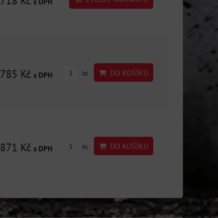
718 Kč
s DPH
785 Kč
DO KOŠÍKU
ks
s DPH
871 Kč
DO KOŠÍKU
ks
s DPH