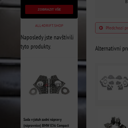
B
ZOBRAZIT VŠE
ALL4DRIFT.SHOP
Předchozí p
Naposledy jste navštívili
tyto produkty.
Alternativní p
Sada výztuh zadní nápravy
(nápravnice) BMW E36 Compact