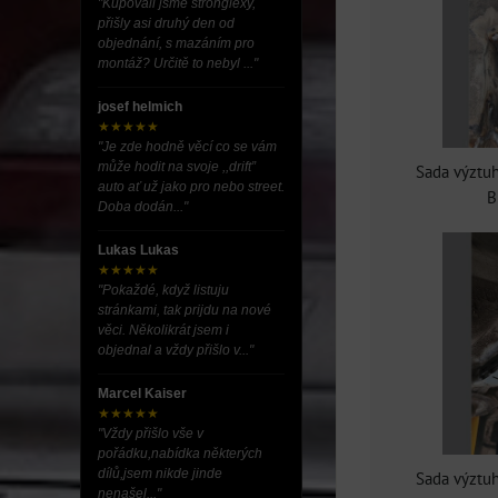
"Kupovali jsme stronglexy,
přišly asi druhý den od
objednání, s mazáním pro
montáž? Určitě to nebyl ..."
josef helmich
★★★★★
"Je zde hodně věcí co se vám
může hodit na svoje ,,drift”
Sada výztuh
auto ať už jako pro nebo street.
B
Doba dodán..."
Lukas Lukas
★★★★★
"Pokaždé, když listuju
stránkami, tak prijdu na nové
věci. Několikrát jsem i
objednal a vždy přišlo v..."
Marcel Kaiser
★★★★★
"Vždy přišlo vše v
pořádku,nabídka některých
dílů,jsem nikde jinde
Sada výztuh
nenašel..."