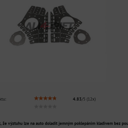
tu:
4.83
/
5
(
12
x)
k, že výztuhu lze na auto doladit jemným poklepánim kladivem bez použ