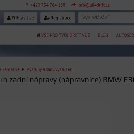
+420 734 764 158
info@all4drift.cz
Přihlásit se
Registrace
VŠE PRO TVŮJ DRIFT VŮZ
BLOG
AUTOSER
í karoserie
Výztuhy a sady vyztužení
uh zadní nápravy (nápravnice) BMW E3