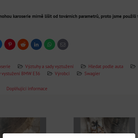
ohou karoserie mírně lišit od továrních parametrů, proto jsme použili 
uesky
Pinterest
Reddit
LinkedIn
WhatsApp
E-
mail
oserie
Výztuhy a sady vyztužení
Hledat podle auta
y vystužení BMW E36
Výrobci
Swagier
Doplňující informace