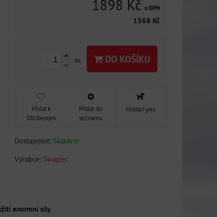
1898 Kč
s DPH
1568 Kč
DO KOŠÍKU
ks
Přidat k
Přidat do
Hlídací pes
Oblíbeným
seznamu
Dostupnost:
Skladem
Výrobce:
Swagier
ití enormní síly.