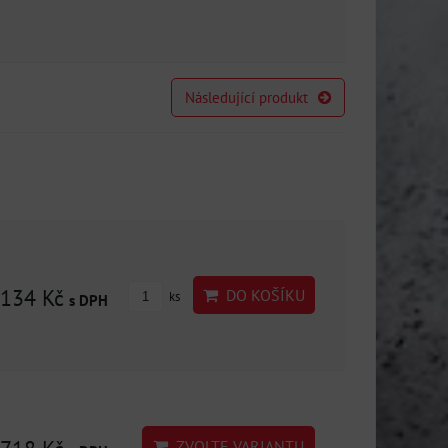
Následující produkt
134 Kč
DO KOŠÍKU
ks
s DPH
ZVOLTE VARIANTU