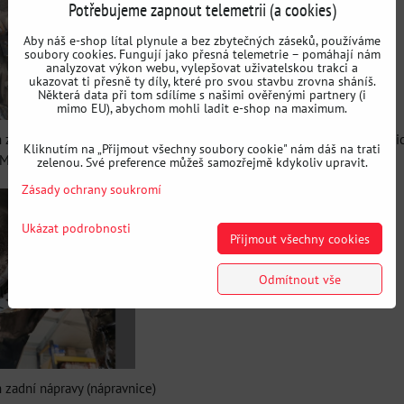
Potřebujeme zapnout telemetrii (a cookies)
Aby náš e-shop lítal plynule a bez zbytečných záseků, používáme
soubory cookies. Fungují jako přesná telemetrie – pomáhají nám
analyzovat výkon webu, vylepšovat uživatelskou trakci a
ukazovat ti přesně ty díly, které pro svou stavbu zrovna sháníš.
Některá data při tom sdílíme s našimi ověřenými partnery (i
mimo EU), abychom mohli ladit e-shop na maximum.
 zadní nápravy (nápravnice)
Sada výztuh zadní nápravy (nápravni
Kliknutím na „Přijmout všechny soubory cookie" nám dáš na trati
MW E36 Compact
BMW E36 Compact
zelenou. Své preference můžeš samozřejmě kdykoliv upravit.
Zásady ochrany soukromí
Ukázat podrobnosti
Přijmout všechny cookies
Odmítnout vše
 zadní nápravy (nápravnice)