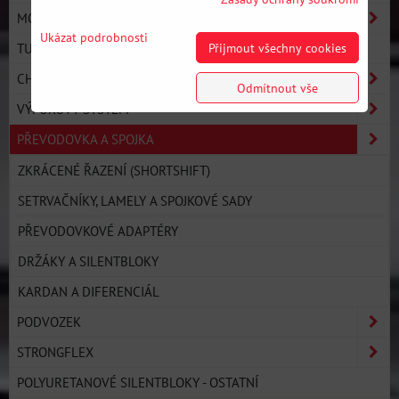
MOTOR
Ukázat podrobnosti
Přijmout všechny cookies
TURBO KOMPONENTY
CHLAZENÍ
Odmítnout vše
VÝFUKOVÝ SYSTÉM
PŘEVODOVKA A SPOJKA
ZKRÁCENÉ ŘAZENÍ (SHORTSHIFT)
SETRVAČNÍKY, LAMELY A SPOJKOVÉ SADY
PŘEVODOVKOVÉ ADAPTÉRY
DRŽÁKY A SILENTBLOKY
KARDAN A DIFERENCIÁL
PODVOZEK
STRONGFLEX
POLYURETANOVÉ SILENTBLOKY - OSTATNÍ