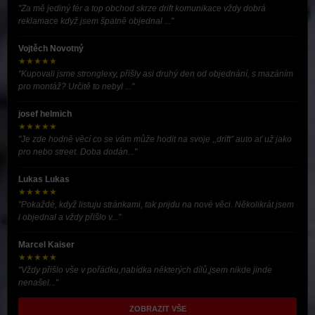
"Za mě jediný fér a top obchod skrze drift komunikace vždy dobrá
reklamace když jsem špatně objednal ..."
Vojtěch Novotný
★★★★★
"Kupovali jsme stronglexy, přišly asi druhý den od objednání, s mazáním
pro montáž? Určitě to nebyl ..."
josef helmich
★★★★★
"Je zde hodně věcí co se vám může hodit na svoje ,,drift” auto ať už jako
pro nebo street. Doba dodán..."
Lukas Lukas
★★★★★
"Pokaždé, když listuju stránkami, tak prijdu na nové věci. Několikrát jsem
i objednal a vždy přišlo v..."
Marcel Kaiser
★★★★★
"Vždy přišlo vše v pořádku,nabídka některých dílů,jsem nikde jinde
nenašel..."
ZOBRAZIT VŠE