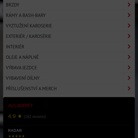
BRZDY
RÁMY A BASH-BARY
VYZTUŽENÍ KAROSERIE
EXTERIÉR / KAROSÉRIE
INTERIÉR
OLEJE A NÁPLNĚ
VÝBAVA JEZDCE
VYBAVENÍ DÍLNY
PŘÍSLUŠENSTVÍ A MERCH
ALL4DRIFT
4.9 ★
(182 recenzí)
RADAR
★★★★★