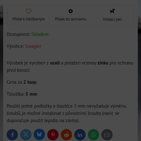
Přidat k Oblíbeným
Přidat do seznamu
Hlídací pes
Dostupnost:
Skladem
Výrobce:
Swagier
Výrobek je vyroben z
oceli
a potažen vrstvou
zinku
pro ochranu
před korozí.
Cena za
2 kusy.
Tloušťka:
5 mm
Použití jedné podložky o tloušťce 5 mm nevyžaduje výměnu
šroubů, je možné instalovat s původními šrouby (navíc se
doporučuje použít lepidlo na závity).
Bluesky
Twitter
Facebook
Pinterest
Reddit
LinkedIn
WhatsApp
E-
mail