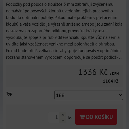
Podložky pod poloos o tloušťce 5 mm zabraňují zvýšenému
namáhání poloosových kloubů uvedením jejich pracovního
bodu do optimální polohy. Pokud máte problém s přetočením
kloubů a vaše vozidlo je výrazně sníženo a/nebo jsou zadní kola
nastavena do záporného odklonu, proveďte krátký test –
vyšroubujte spoje z přírub v diferenciálu, spusťte vůz na zem a
uvidíte jaká vzdálenost vznikne mezi polohřídelí a přírubou.
Pokud bude příliš veľká na to, aby spoje fungovaly v optimálním
rozsahu stanoveném výrobcem, doporučuje se použít podložku.
1336 Kč
s DPH
1104 Kč
Typ
DO KOŠÍKU
ks