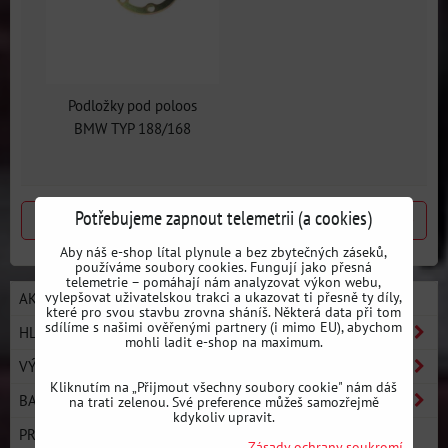
Podložky pod poloos
BMW TYP 188/168
Potřebujeme zapnout telemetrii (a cookies)
Předchozí produkt
Následující produkt
Aby náš e-shop lítal plynule a bez zbytečných záseků,
používáme soubory cookies. Fungují jako přesná
telemetrie – pomáhají nám analyzovat výkon webu,
vylepšovat uživatelskou trakci a ukazovat ti přesně ty díly,
AKCE / NOVÉ PRODUKTY
které pro svou stavbu zrovna sháníš. Některá data při tom
sdílíme s našimi ověřenými partnery (i mimo EU), abychom
HLEDAT PODLE AUTA
mohli ladit e-shop na maximum.
VÝROBCI
Kliknutím na „Přijmout všechny soubory cookie" nám dáš
BASIC LINE - ZAČNI DRIFTOVAT
na trati zelenou. Své preference můžeš samozřejmě
kdykoliv upravit.
PRO LINE - ULTIMATE PERFORMANCE
Zásady ochrany soukromí