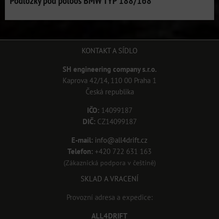
Podložky pod poloos BMW TYP 188/168
KONTAKT A SÍDLO
SH engineering company s.r.o.
Kaprova 42/14, 110 00 Praha 1
Česká republika
IČO:
14099187
DIČ:
CZ14099187
E-mail:
info@all4drift.cz
Telefon:
+420 722 631 163
(Zákaznická podpora v češtině)
SKLAD A VRACENÍ
Provozní adresa a expedice:
ALL4DRIFT