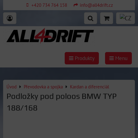
+420 734 764 158
info@all4drift.cz
Produkty
Menu
Úvod
Převodovka a spojka
Kardan a diferenciál
Podložky pod poloos BMW TYP
188/168