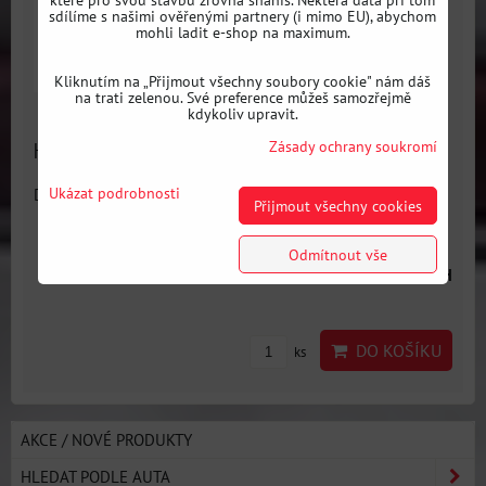
sdílíme s našimi ověřenými partnery (i mimo EU), abychom
mohli ladit e-shop na maximum.
Kliknutím na „Přijmout všechny soubory cookie" nám dáš
na trati zelenou. Své preference můžeš samozřejmě
kdykoliv upravit.
Zásady ochrany soukromí
Hliníkový sportovní volant SABELT - 330 mm, plochý
Ukázat podrobnosti
Dostupnost:
1 týden
Přijmout všechny cookies
Odmítnout vše
6850 Kč
s DPH
DO KOŠÍKU
ks
AKCE / NOVÉ PRODUKTY
HLEDAT PODLE AUTA