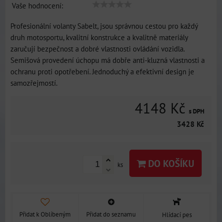
Vaše hodnocení:
Profesionální volanty Sabelt, jsou správnou cestou pro každý
druh motosportu, kvalitní konstrukce a kvalitně materiály
zaručují bezpečnost a dobré vlastnosti ovládání vozidla.
Semišová provedení úchopu má dobře anti-kluzná vlastnosti a
ochranu proti opotřebení. Jednoduchý a efektivní design je
samozřejmostí.
4148 Kč
s DPH
3428 Kč
DO KOŠÍKU
ks
Přidat k Oblíbeným
Přidat do seznamu
Hlídací pes