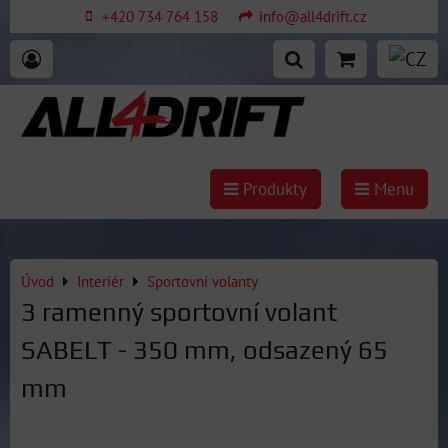
+420 734 764 158
info@all4drift.cz
Produkty
Menu
Úvod
Interiér
Sportovní volanty
3 ramenný sportovní volant
SABELT - 350 mm, odsazený 65
mm