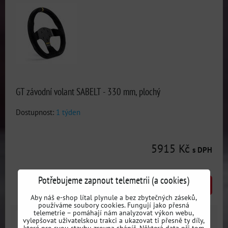
GT závodní volant SABELT - 330 mm, plochý
Dostupnost:
1 týden
5915 Kč
s DPH
Potřebujeme zapnout telemetrii (a cookies)
DO KOŠÍKU
ks
Aby náš e-shop lítal plynule a bez zbytečných záseků,
používáme soubory cookies. Fungují jako přesná
telemetrie – pomáhají nám analyzovat výkon webu,
vylepšovat uživatelskou trakci a ukazovat ti přesně ty díly,
které pro svou stavbu zrovna sháníš. Některá data při tom