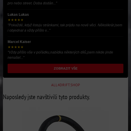
pro nebo street. Doba dodán..."
Lukas Lukas
★★★★★
"Pokaždé, když listuju stránkami, tak prijdu na nové věci. Několikrát jsem
i objednal a vždy přišlo v..."
Marcel Kaiser
★★★★★
"Vždy přišlo vše v pořádku,nabídka některých dílů,jsem nikde jinde
nenašel..."
ZOBRAZIT VŠE
ALL4DRIFT.SHOP
Naposledy jste navštívili tyto produkty.