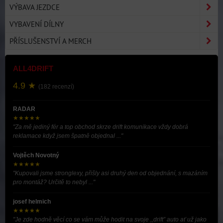
VÝBAVA JEZDCE
VYBAVENÍ DÍLNY
PŘÍSLUŠENSTVÍ A MERCH
ALL4DRIFT
4.9 ★
(182 recenzí)
RADAR
★★★★★
"Za mě jediný fér a top obchod skrze drift komunikace vždy dobrá
reklamace když jsem špatně objednal ..."
Vojtěch Novotný
★★★★★
"Kupovali jsme stronglexy, přišly asi druhý den od objednání, s mazáním
pro montáž? Určitě to nebyl ..."
josef helmich
★★★★★
"Je zde hodně věcí co se vám může hodit na svoje ,,drift” auto ať už jako