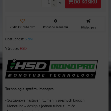
DO KOŠÍKU
ks
Přidat k Oblíbeným
Přidat do seznamu
Hlídací pes
Dostupnost:
3 dni
Výrobce:
HSD
Technologie systému Monopro
- 16stupňové nastavení tlumení v přesných krocích
- Monotube = design s jednou tubou tlumiče