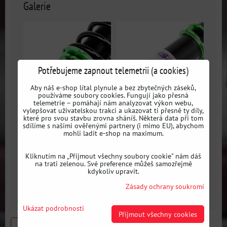
Galerie
Potřebujeme zapnout telemetrii (a cookies)
Aby náš e-shop lítal plynule a bez zbytečných záseků,
používáme soubory cookies. Fungují jako přesná
telemetrie – pomáhají nám analyzovat výkon webu,
vylepšovat uživatelskou trakci a ukazovat ti přesně ty díly,
které pro svou stavbu zrovna sháníš. Některá data při tom
sdílíme s našimi ověřenými partnery (i mimo EU), abychom
mohli ladit e-shop na maximum.
Sportovní výškově a
Sportovní výškově a
tuhostně stavitelný
tuhostně stavitelný
Kliknutím na „Přijmout všechny soubory cookie" nám dáš
podvozek HSD
podvozek HSD
na trati zelenou. Své preference můžeš samozřejmě
Monopro pro BMW Z3
Monopro pro BMW Z3
kdykoliv upravit.
E36
E36
Zásady ochrany soukromí
Ukázat podrobnosti
Přijmout všechny cookies