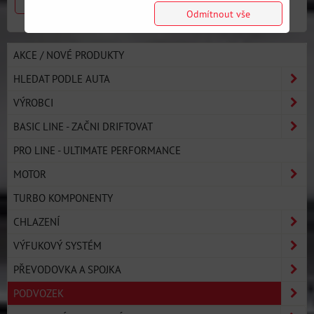
Předchozí produkt
Odmítnout vše
AKCE / NOVÉ PRODUKTY
HLEDAT PODLE AUTA
VÝROBCI
BASIC LINE - ZAČNI DRIFTOVAT
PRO LINE - ULTIMATE PERFORMANCE
MOTOR
TURBO KOMPONENTY
CHLAZENÍ
VÝFUKOVÝ SYSTÉM
PŘEVODOVKA A SPOJKA
PODVOZEK