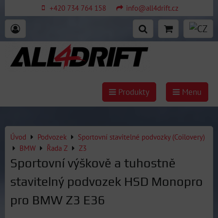
+420 734 764 158
info@all4drift.cz
Produkty
Menu
Úvod
Podvozek
Sportovní stavitelné podvozky (Coilovery)
BMW
Řada Z
Z3
Sportovní výškově a tuhostně
stavitelný podvozek HSD Monopro
pro BMW Z3 E36