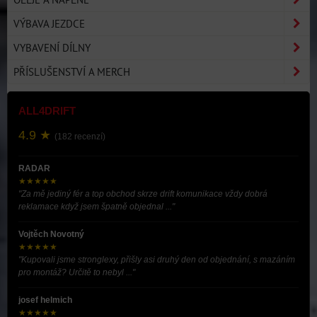
VÝBAVA JEZDCE
VYBAVENÍ DÍLNY
PŘÍSLUŠENSTVÍ A MERCH
ALL4DRIFT
4.9 ★
(182 recenzí)
RADAR
★★★★★
"Za mě jediný fér a top obchod skrze drift komunikace vždy dobrá
reklamace když jsem špatně objednal ..."
Vojtěch Novotný
★★★★★
"Kupovali jsme stronglexy, přišly asi druhý den od objednání, s mazáním
pro montáž? Určitě to nebyl ..."
josef helmich
★★★★★