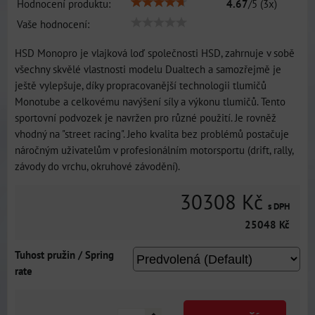
Hodnocení produktu:
4.67
/
5
(
3
x)
Vaše hodnocení:
HSD Monopro je vlajková loď společnosti HSD, zahrnuje v sobě
všechny skvělé vlastnosti modelu Dualtech a samozřejmě je
ještě vylepšuje, díky propracovanější technologii tlumičů
Monotube a celkovému navýšení síly a výkonu tlumičů. Tento
sportovní podvozek je navržen pro různé použití. Je rovněž
vhodný na "street racing". Jeho kvalita bez problémů postačuje
náročným uživatelům v profesionálním motorsportu (drift, rally,
závody do vrchu, okruhové závodění).
30308 Kč
s DPH
25048 Kč
Tuhost pružin / Spring
rate