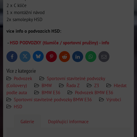
2 x C klíče
1 x montážní návod
2x samolepky HSD
více info o podvozcích HSD:
-
HSD PODVOZKY (tlumiče / sportovní pružiny) - info
Bluesky
Twitter
Facebook
Pinterest
Reddit
LinkedIn
WhatsApp
E-
mail
Více z kategorie
Podvozek
Sportovní stavitelné podvozky
(Coilovery)
BMW
Řada Z
Z3
Hledat
podle auta
BMW E36
Podvozek BMW E36
Sportovní stavitelné podvozky BMW E36
Výrobci
HSD
Galerie
Doplňující informace