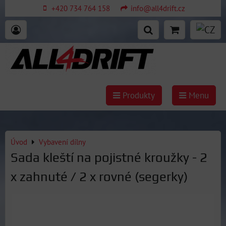
+420 734 764 158
info@all4drift.cz
Produkty
Menu
Úvod
Vybavení dílny
Sada kleští na pojistné kroužky - 2
x zahnuté / 2 x rovné (segerky)