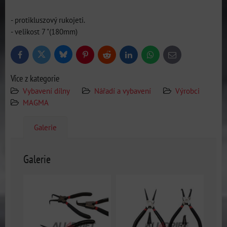
- protikluszový rukojeti.
- velikost 7 "(180mm)
Bluesky
Twitter
Facebook
Pinterest
Reddit
LinkedIn
WhatsApp
E-
mail
Více z kategorie
Vybavení dílny
Nářadí a vybavení
Výrobci
MAGMA
Galerie
Galerie