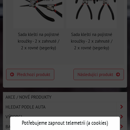
Sada kleští na pojistné
Sada kleští na pojistné
kroužky - 2 x zahnuté /
kroužky - 2 x zahnuté /
2 x rovné (segerky)
2 x rovné (segerky)
Předchozí produkt
Následující produkt
AKCE / NOVÉ PRODUKTY
HLEDAT PODLE AUTA
VÝROBCI
Potřebujeme zapnout telemetrii (a cookies)
BASIC LINE - ZAČNI DRIFTOVAT