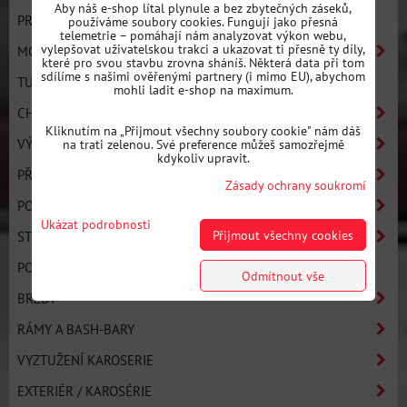
Aby náš e-shop lítal plynule a bez zbytečných záseků,
PRO LINE - ULTIMATE PERFORMANCE
používáme soubory cookies. Fungují jako přesná
telemetrie – pomáhají nám analyzovat výkon webu,
vylepšovat uživatelskou trakci a ukazovat ti přesně ty díly,
MOTOR
které pro svou stavbu zrovna sháníš. Některá data při tom
sdílíme s našimi ověřenými partnery (i mimo EU), abychom
TURBO KOMPONENTY
mohli ladit e-shop na maximum.
CHLAZENÍ
Kliknutím na „Přijmout všechny soubory cookie" nám dáš
VÝFUKOVÝ SYSTÉM
na trati zelenou. Své preference můžeš samozřejmě
kdykoliv upravit.
PŘEVODOVKA A SPOJKA
Zásady ochrany soukromí
PODVOZEK
Ukázat podrobnosti
Přijmout všechny cookies
STRONGFLEX
POLYURETANOVÉ SILENTBLOKY - OSTATNÍ
Odmítnout vše
BRZDY
RÁMY A BASH-BARY
VYZTUŽENÍ KAROSERIE
EXTERIÉR / KAROSÉRIE