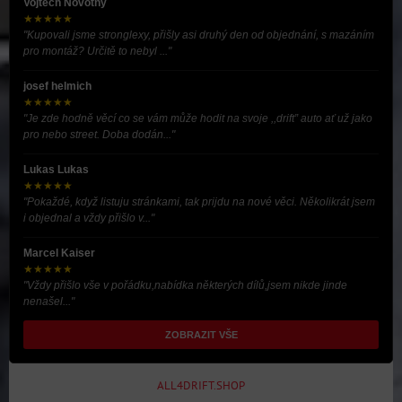
Vojtěch Novotný
★★★★★
"Kupovali jsme stronglexy, přišly asi druhý den od objednání, s mazáním
pro montáž? Určitě to nebyl ..."
josef helmich
★★★★★
"Je zde hodně věcí co se vám může hodit na svoje ,,drift” auto ať už jako
pro nebo street. Doba dodán..."
Lukas Lukas
★★★★★
"Pokaždé, když listuju stránkami, tak prijdu na nové věci. Několikrát jsem
i objednal a vždy přišlo v..."
Marcel Kaiser
★★★★★
"Vždy přišlo vše v pořádku,nabídka některých dílů,jsem nikde jinde
nenašel..."
ZOBRAZIT VŠE
ALL4DRIFT.SHOP