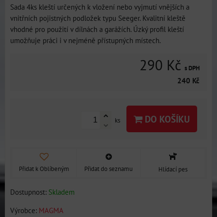
Sada 4ks kleští určených k vložení nebo vyjmutí vnějších a
vnitřních pojistných podložek typu Seeger. Kvalitní kleště
vhodné pro použití v dílnách a garážích. Úzký profil kleští
umožňuje práci i v nejméně přístupných místech.
290 Kč
s DPH
240 Kč
DO KOŠÍKU
ks
Přidat k Oblíbeným
Přidat do seznamu
Hlídací pes
Dostupnost:
Skladem
Výrobce:
MAGMA