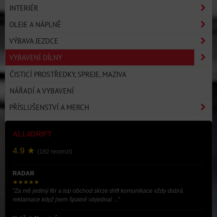
INTERIÉR
OLEJE A NÁPLNĚ
VÝBAVA JEZDCE
VYBAVENÍ DÍLNY
ČISTICÍ PROSTŘEDKY, SPREJE, MAZIVA
NÁŘADÍ A VYBAVENÍ
PŘÍSLUŠENSTVÍ A MERCH
ALL4DRIFT
4.9 ★
(182 recenzí)
RADAR
★★★★★
"Za mě jediný fér a top obchod skrze drift komunikace vždy dobrá
reklamace když jsem špatně objednal ..."