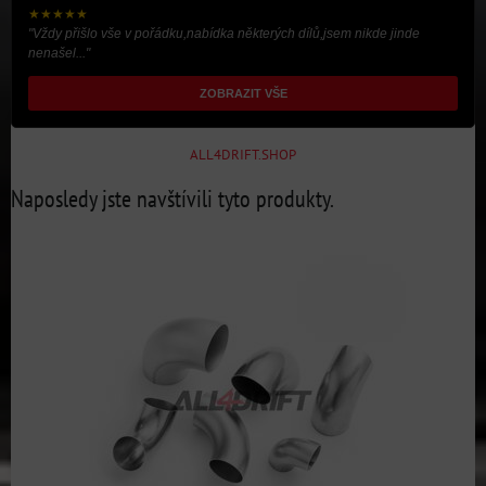
★★★★★
"Vždy přišlo vše v pořádku,nabídka některých dílů,jsem nikde jinde
nenašel..."
ZOBRAZIT VŠE
ALL4DRIFT.SHOP
Naposledy jste navštívili tyto produkty.