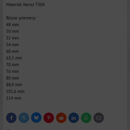
Materiál: Nerez T304
Rôzne priemery:
48 mm
50 mm
52 mm
54 mm
60 mm
63,5 mm
70 mm
76 mm
80 mm
88,9 mm
101,6 mm
114 mm
Bluesky
Twitter
Facebook
Pinterest
Reddit
LinkedIn
WhatsApp
E-
mail