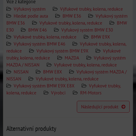
Více z kategorie
Výfukový systém
Výfukové trubky, kolena, redukce
Hledat podle auta
BMW E36
Vyfukový systém
BMW E36
Vyfukové trubky, kolena, redukce
BMW
E30
BMW E46
Vyfukový systém BMW E30
Vyfukové trubky, kolena, redukce
BMW E9X
Vyfukový systém BMW E46
Vyfukové trubky, kolena,
redukce
Vyfukový systém BMW E9X
Vyfukové
trubky, kolena, redukce
MAZDA
Vyfukový systém
MAZDA / NISSAN
Vyfukové trubky, kolena, redukce
NISSAN
BMW E8X
Vyfukový systém MAZDA /
NISSAN
Vyfukové trubky, kolena, redukce
Vyfukový systém BMW E9X E8X
Vyfukové trubky,
kolena, redukce
Výrobci
RM-Motors
Následující produkt
Alternativní produkty