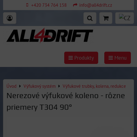
+420 734 764 158
info@all4drift.cz
Produkty
Menu
Úvod
Výfukový systém
Výfukové trubky, kolena, redukce
Nerezové výfukové koleno - rôzne
priemery T304 90°