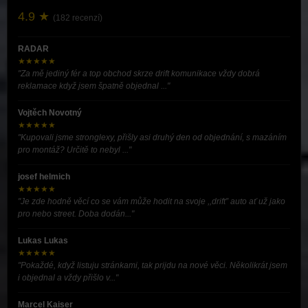
4.9 ★
(182 recenzí)
RADAR
★★★★★
"Za mě jediný fér a top obchod skrze drift komunikace vždy dobrá
reklamace když jsem špatně objednal ..."
Vojtěch Novotný
★★★★★
"Kupovali jsme stronglexy, přišly asi druhý den od objednání, s mazáním
pro montáž? Určitě to nebyl ..."
josef helmich
★★★★★
"Je zde hodně věcí co se vám může hodit na svoje ,,drift” auto ať už jako
pro nebo street. Doba dodán..."
Lukas Lukas
★★★★★
"Pokaždé, když listuju stránkami, tak prijdu na nové věci. Několikrát jsem
i objednal a vždy přišlo v..."
Marcel Kaiser