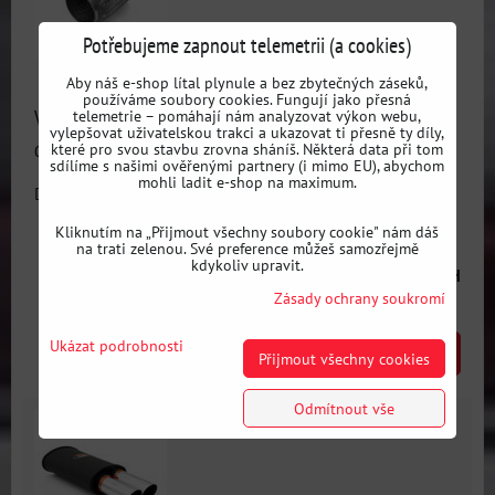
Potřebujeme zapnout telemetrii (a cookies)
Aby náš e-shop lítal plynule a bez zbytečných záseků,
používáme soubory cookies. Fungují jako přesná
Vlnovec, pružná spojka vyfukového systému - 90 mm, rôzne
telemetrie – pomáhají nám analyzovat výkon webu,
vylepšovat uživatelskou trakci a ukazovat ti přesně ty díly,
dlžky
které pro svou stavbu zrovna sháníš. Některá data při tom
sdílíme s našimi ověřenými partnery (i mimo EU), abychom
mohli ladit e-shop na maximum.
Dostupnost:
Skladem
Kliknutím na „Přijmout všechny soubory cookie" nám dáš
na trati zelenou. Své preference můžeš samozřejmě
kdykoliv upravit.
od 626 Kč
s DPH
Zásady ochrany soukromí
Ukázat podrobnosti
ZVOLTE VARIANTU
Přijmout všechny cookies
Odmítnout vše