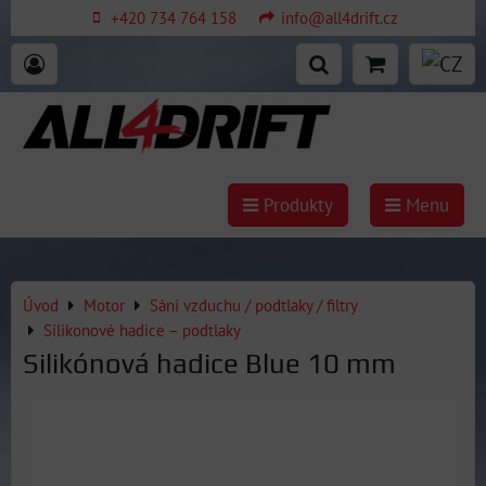
+420 734 764 158
info@all4drift.cz
Produkty
Menu
Úvod
Motor
Sání vzduchu / podtlaky / filtry
Silikonové hadice – podtlaky
Silikónová hadice Blue 10 mm