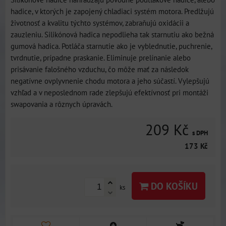
hadice, v ktorých je zapojený chladiaci systém motora. Predlžujú
životnosť a kvalitu týchto systémov, zabraňujú oxidácii a
zauzleniu. Silikónová hadica nepodlieha tak starnutiu ako bežná
gumová hadica. Potláča starnutie ako je vyblednutie, puchrenie,
tvrdnutie, prípadne praskanie. Eliminuje prelínanie alebo
prisávanie falošného vzduchu, čo môže mať za následok
negatívne ovplyvnenie chodu motora a jeho súčastí. Vylepšujú
vzhľad a v neposlednom rade zlepšujú efektívnosť pri montáži
swapovania a rôznych úpravách.
209 Kč
s DPH
173 Kč
DO KOŠÍKU
ks