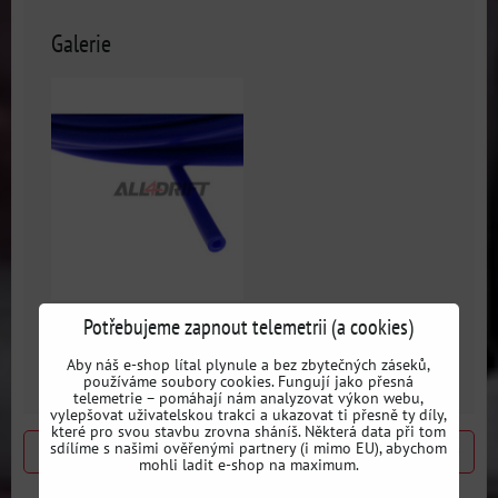
Galerie
Potřebujeme zapnout telemetrii (a cookies)
Silikónová hadice Blue
10 mm
Aby náš e-shop lítal plynule a bez zbytečných záseků,
používáme soubory cookies. Fungují jako přesná
telemetrie – pomáhají nám analyzovat výkon webu,
vylepšovat uživatelskou trakci a ukazovat ti přesně ty díly,
které pro svou stavbu zrovna sháníš. Některá data při tom
sdílíme s našimi ověřenými partnery (i mimo EU), abychom
Předchozí produkt
Následující produkt
mohli ladit e-shop na maximum.