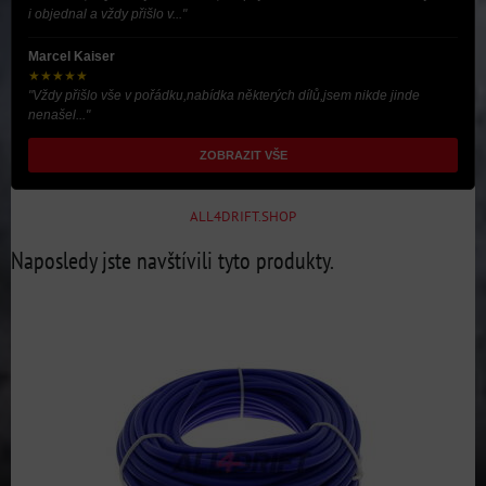
i objednal a vždy přišlo v..."
Marcel Kaiser
★★★★★
"Vždy přišlo vše v pořádku,nabídka některých dílů,jsem nikde jinde
nenašel..."
ZOBRAZIT VŠE
ALL4DRIFT.SHOP
Naposledy jste navštívili tyto produkty.