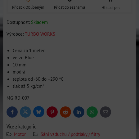
Přidat k Oblíbeným
Přidat do seznamu
Hlídací pes
Dostupnost:
Skladem
Výrobce:
TURBO WORKS
Cena za 1 meter
verze Blue
10 mm
modrá
teplota od -60 do +290 °C
tlak až 5 kg/cm²
MG-RD-007
Bluesky
Twitter
Facebook
Pinterest
Reddit
LinkedIn
WhatsApp
E-
mail
Více z kategorie
Motor
Sání vzduchu / podtlaky / filtry