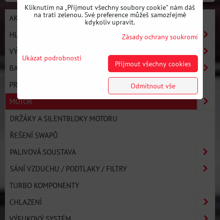
Kliknutím na „Přijmout všechny soubory cookie" nám dáš
na trati zelenou. Své preference můžeš samozřejmě
AKCE / NOVÉ PRODUKTY
kdykoliv upravit.
HLEDAT PODLE AUTA
Zásady ochrany soukromí
VÝROBCI
Ukázat podrobnosti
Přijmout všechny cookies
BASIC LINE - ZAČNI DRIFTOVAT
PRO LINE - ULTIMATE PERFORMANCE
Odmítnout vše
MOTOR
DRŽÁKY A SILENTBLOKY MOTORU
ŘEŠENÍ SWAPŮ
PALIVOVÁ SOUSTAVA
SÁNÍ VZDUCHU / PODTLAKY / FILTRY
TURBO KOMPONENTY
CHLAZENÍ
VÝFUKOVÝ SYSTÉM