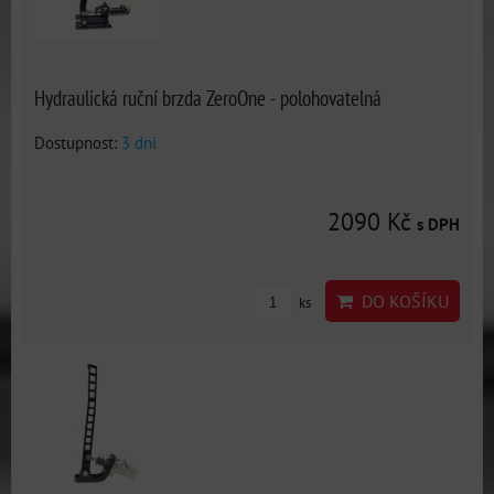
Hydraulická ruční brzda ZeroOne - polohovatelná
Dostupnost:
3 dni
2090 Kč
s DPH
DO KOŠÍKU
ks