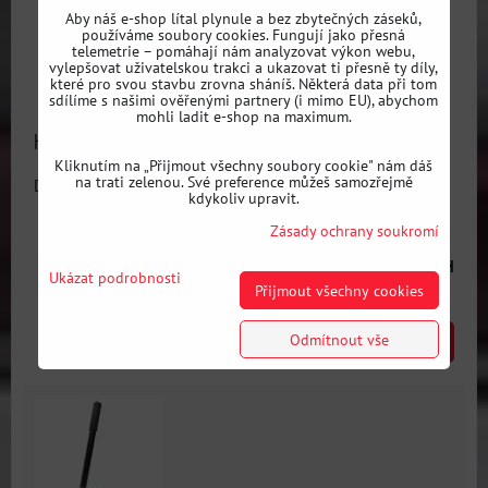
Aby náš e-shop lítal plynule a bez zbytečných záseků,
používáme soubory cookies. Fungují jako přesná
telemetrie – pomáhají nám analyzovat výkon webu,
vylepšovat uživatelskou trakci a ukazovat ti přesně ty díly,
které pro svou stavbu zrovna sháníš. Některá data při tom
sdílíme s našimi ověřenými partnery (i mimo EU), abychom
mohli ladit e-shop na maximum.
Hydraulická ruční brzda 2.0 s aretací
Kliknutím na „Přijmout všechny soubory cookie" nám dáš
na trati zelenou. Své preference můžeš samozřejmě
Dostupnost:
Skladem
kdykoliv upravit.
Zásady ochrany soukromí
2791 Kč
s DPH
Ukázat podrobnosti
Přijmout všechny cookies
Odmítnout vše
DO KOŠÍKU
ks