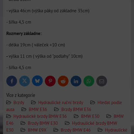
- výška 46cm (výška páky od základne 35cm)
- šířka 4,5 cm
Rozmery základne:
- délka 19cm ( váleček +10 cm)
-
výška 11 cm ( výška od "podlahy" 10cm)
- šířka 4,5 cm
Bluesky
Twitter
Facebook
Pinterest
Reddit
LinkedIn
WhatsApp
E-
mail
Více z kategorie
Brzdy
Hydraulické ruční brzdy
Hledat podle
auta
BMW E36
Brzdy BMW E36
Hydraulické brzdy BMW E36
BMW E30
BMW
E46
Brzdy BMW E30
Hydraulické brzdy BMW
E30
BMW E9X
Brzdy BMW E46
Hydraulické