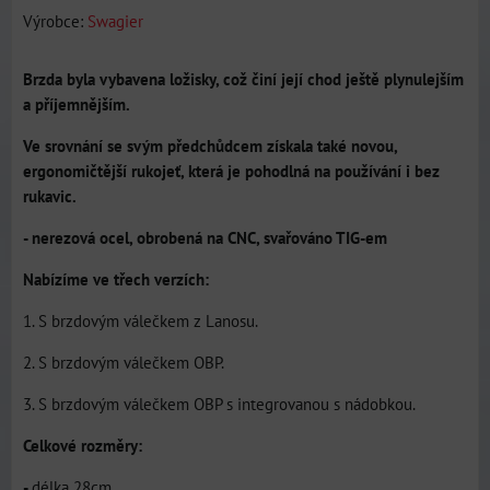
Výrobce:
Swagier
Brzda byla vybavena ložisky, což činí její chod ještě plynulejším
a příjemnějším.
Ve srovnání se svým předchůdcem získala také novou,
ergonomičtější rukojeť, která je pohodlná na používání i bez
rukavic.
- nerezová ocel, obrobená na CNC, svařováno TIG-em
Nabízíme ve třech verzích:
1. S brzdovým válečkem z Lanosu.
2. S brzdovým válečkem OBP.
3. S brzdovým válečkem OBP s integrovanou s nádobkou.
Celkové rozměry:
-
délka 28cm