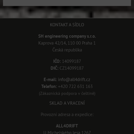
KONTAKT A SÍDLO
SH engineering company s.r.o.
Kaprova 42/14, 110 00 Praha 1
Česká republika
IČO:
14099187
DIČ:
CZ14099187
E-mail:
info@all4drift.cz
Telefon:
+420 722 631 163
(Zákaznická podpora v češtině)
SKLAD A VRACENÍ
Provozní adresa a expedice:
ALL4DRIFT
U Michelského lesa 1267