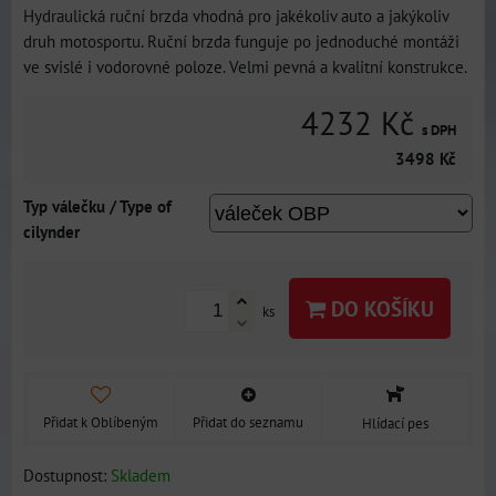
Hydraulická ruční brzda vhodná pro jakékoliv auto a jakýkoliv
druh motosportu. Ruční brzda funguje po jednoduché montáži
ve svislé i vodorovné poloze. Velmi pevná a kvalitní konstrukce.
4232 Kč
s DPH
3498 Kč
Typ válečku / Type of
cilynder
DO KOŠÍKU
ks
Přidat k Oblíbeným
Přidat do seznamu
Hlídací pes
Dostupnost:
Skladem