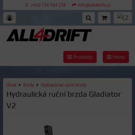
+420 734 764 158
info@all4drift.cz
Produkty
Menu
Úvod
Brzdy
Hydraulické ruční brzdy
Hydraulická ruční brzda Gladiator
V2