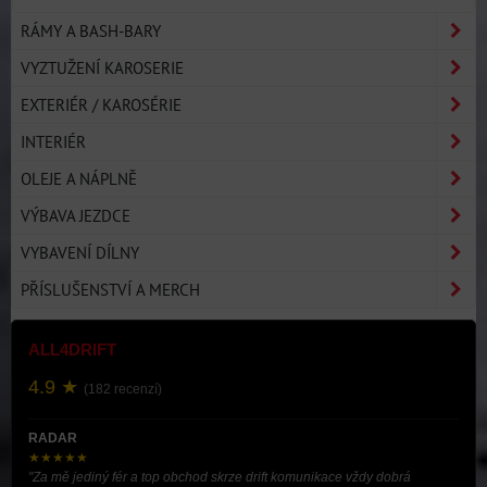
RÁMY A BASH-BARY
VYZTUŽENÍ KAROSERIE
EXTERIÉR / KAROSÉRIE
INTERIÉR
OLEJE A NÁPLNĚ
VÝBAVA JEZDCE
VYBAVENÍ DÍLNY
PŘÍSLUŠENSTVÍ A MERCH
ALL4DRIFT
4.9 ★
(182 recenzí)
RADAR
★★★★★
"Za mě jediný fér a top obchod skrze drift komunikace vždy dobrá