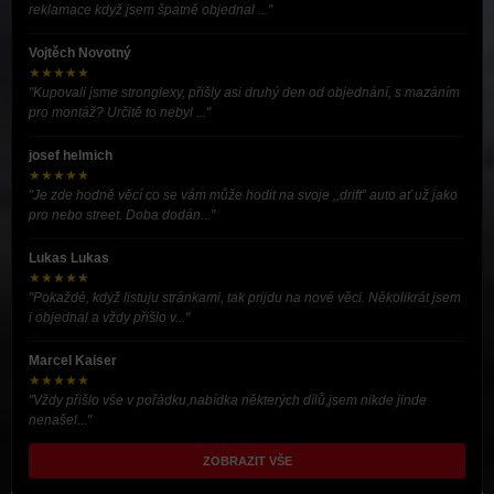
reklamace když jsem špatně objednal ..."
Vojtěch Novotný
★★★★★
"Kupovali jsme stronglexy, přišly asi druhý den od objednání, s mazáním
pro montáž? Určitě to nebyl ..."
josef helmich
★★★★★
"Je zde hodně věcí co se vám může hodit na svoje ,,drift” auto ať už jako
pro nebo street. Doba dodán..."
Lukas Lukas
★★★★★
"Pokaždé, když listuju stránkami, tak prijdu na nové věci. Několikrát jsem
i objednal a vždy přišlo v..."
Marcel Kaiser
★★★★★
"Vždy přišlo vše v pořádku,nabídka některých dílů,jsem nikde jinde
nenašel..."
ZOBRAZIT VŠE