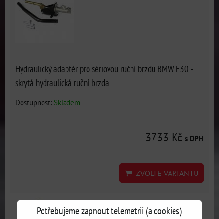
Hydraulický adaptér pro sériovou ruční brzdu BMW E30 -
skrytá hydraulická ruční brzda
Dostupnost:
Skladem
3733 Kč
s DPH
ZVOLTE VARIANTU
Potřebujeme zapnout telemetrii (a cookies)