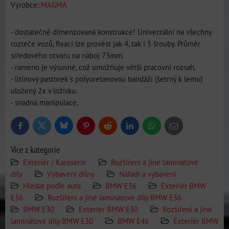
Výrobce:
MAGMA
- dostatečně dimenzovaná konstrukce! Univerzální na všechny
rozteče vozů, fixaci lze provést jak 4, tak i 5 šrouby. Průměr
srředového otvoru na náboj 73mm.
- rameno je výsuvné, což umožňuje větší pracovní rozsah.
- litinový pastorek s polyuretanovou bandáží (šetrný k lemu)
uložený 2x v ložisku.
- snadná manipulace.
Bluesky
Twitter
Facebook
Pinterest
Reddit
LinkedIn
WhatsApp
E-
mail
Více z kategorie
Exteriér / Karosérie
Rozšíření a jiné laminátové
díly
Vybavení dílny
Nářadí a vybavení
Hledat podle auta
BMW E36
Exteriér BMW
E36
Rozšíření a jiné laminátové díly BMW E36
BMW E30
Exteriér BMW E30
Rozšíření a jiné
laminátové díly BMW E30
BMW E46
Exteriér BMW