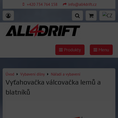
+420 734 764 158
info@all4drift.cz
Produkty
Menu
Úvod
Vybavení dílny
Nářadí a vybavení
Vyťahovačka válcovačka lemů a
blatníků