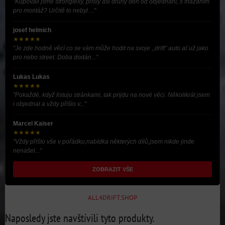
"Kupovali jsme stronglexy, přišly asi druhý den od objednání, s mazáním
pro montáž? Určitě to nebyl ..."
josef helmich
★★★★★
"Je zde hodně věcí co se vám může hodit na svoje ,,drift” auto ať už jako
pro nebo street. Doba dodán..."
Lukas Lukas
★★★★★
"Pokaždé, když listuju stránkami, tak prijdu na nové věci. Několikrát jsem
i objednal a vždy přišlo v..."
Marcel Kaiser
★★★★★
"Vždy přišlo vše v pořádku,nabídka některých dílů,jsem nikde jinde
nenašel..."
ZOBRAZIT VŠE
ALL4DRIFT.SHOP
Naposledy jste navštívili tyto produkty.