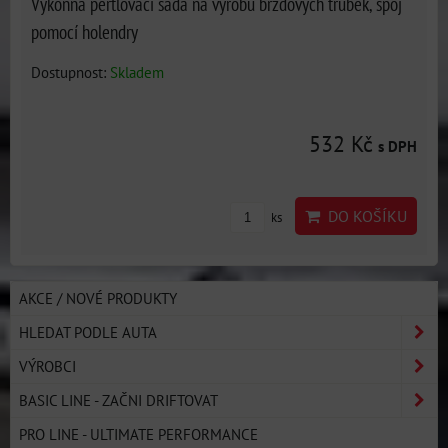
Výkonná pertlovací sada na výrobu brzdových trubek, spoj
pomocí holendry
Dostupnost:
Skladem
532 Kč
s DPH
DO KOŠÍKU
ks
AKCE / NOVÉ PRODUKTY
HLEDAT PODLE AUTA
VÝROBCI
BASIC LINE - ZAČNI DRIFTOVAT
PRO LINE - ULTIMATE PERFORMANCE