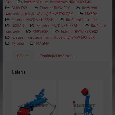
E46
Rozšíření a jiné laminátové díly BMW E46
BMW E9X
Exterier BMW E9X
Rozšírení
karosérie (laminátové díly) BMW E9X E8X
MAZDA
Exterier MAZDA / NISSAN
Rozšíření karoserie
NISSAN
Exterier MAZDA / NISSAN
Rozšíření
karoserie
BMW E8X
Exterier BMW E9X E8X
Rozšírení karosérie (laminátové díly) BMW E9X E8X
Výrobci
MAGMA
Galerie
Doplňující informace
Galerie