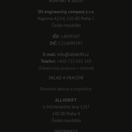
KONTAKT A SÍDLO
SH engineering company s.r.o.
Kaprova 42/14, 110 00 Praha 1
Česká republika
IČO:
14099187
DIČ:
CZ14099187
E-mail:
info@all4drift.cz
Telefon:
+420 722 631 163
(Zákaznická podpora v češtině)
SKLAD A VRACENÍ
Provozní adresa a expedice:
ALL4DRIFT
U Michelského lesa 1267
140 00 Praha 4
Česká republika
INFORMACE