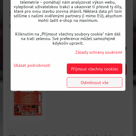
telemetrie – pomáhají nám analyzovat výkon webu,
vylepšovat uživatelskou trakci a ukazovat ti přesně ty díly,
které pro svou stavbu zrovna sháníš. Některá data při tom
Sada nástrčných klíčů pro přezouvání kol 17/19/21
sdílíme s našimi ověřenými partnery (i mimo EU), abychom
mohli ladit e-shop na maximum.
Dostupnost:
Skladem
Kliknutím na „Přijmout všechny soubory cookie" nám dáš
na trati zelenou. Své preference můžeš samozřejmě
kdykoliv upravit.
315 Kč
s DPH
Zásady ochrany soukromí
Ukázat podrobnosti
Přijmout všechny cookies
DO KOŠÍKU
ks
Odmítnout vše