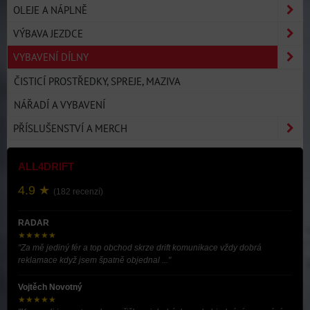
OLEJE A NÁPLNĚ
VÝBAVA JEZDCE
VYBAVENÍ DÍLNY
ČISTICÍ PROSTŘEDKY, SPREJE, MAZIVA
NÁŘADÍ A VYBAVENÍ
PŘÍSLUŠENSTVÍ A MERCH
ALL4DRIFT
4.9 ★
(182 recenzí)
RADAR
★★★★★
"Za mě jediný fér a top obchod skrze drift komunikace vždy dobrá
reklamace když jsem špatně objednal ..."
Vojtěch Novotný
★★★★★