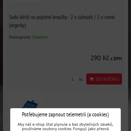
Sada kleští na pojistné kroužky - 2 x zahnuté / 2 x rovné
(segerky)
Dostupnost:
Skladem
290 Kč
s DPH
DO KOŠÍKU
ks
Potřebujeme zapnout telemetrii (a cookies)
Aby náš e-shop lítal plynule a bez zbytečných záseků,
používáme soubory cookies. Fungují jako přesná