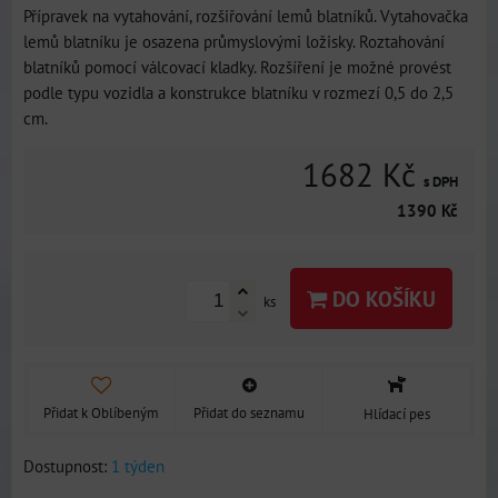
Přípravek na vytahování, rozšiřování lemů blatníků. Vytahovačka
lemů blatníku je osazena průmyslovými ložisky. Roztahování
blatníků pomocí válcovací kladky. Rozšíření je možné provést
podle typu vozidla a konstrukce blatníku v rozmezí 0,5 do 2,5
cm.
1682 Kč
s DPH
1390 Kč
DO KOŠÍKU
ks
Přidat k Oblíbeným
Přidat do seznamu
Hlídací pes
Dostupnost:
1 týden