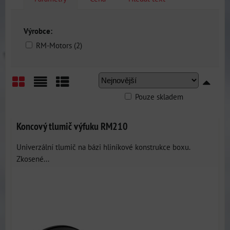
Výrobce:
RM-Motors (2)
Pouze skladem
Mřížka
Seznam
Tabulka
Koncový tlumič výfuku RM210
Univerzální tlumič na bázi hliníkové konstrukce boxu.
Zkosené...