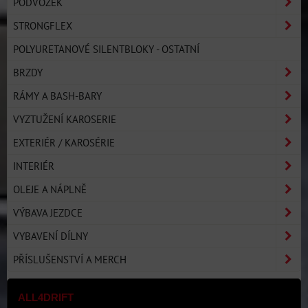
PODVOZEK
STRONGFLEX
POLYURETANOVÉ SILENTBLOKY - OSTATNÍ
BRZDY
RÁMY A BASH-BARY
VYZTUŽENÍ KAROSERIE
EXTERIÉR / KAROSÉRIE
INTERIÉR
OLEJE A NÁPLNĚ
VÝBAVA JEZDCE
VYBAVENÍ DÍLNY
PŘÍSLUŠENSTVÍ A MERCH
ALL4DRIFT