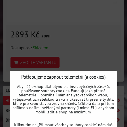
2893 Kč
s DPH
Dostupnost:
Skladem
ZVOLTE VARIANTU
Potřebujeme zapnout telemetrii (a cookies)
Aby náš e-shop lítal plynule a bez zbytečných záseků,
používáme soubory cookies. Fungují jako přesná
AKCE / NOVÉ PRODUKTY
telemetrie – pomáhají nám analyzovat výkon webu,
vylepšovat uživatelskou trakci a ukazovat ti přesně ty díly,
HLEDAT PODLE AUTA
které pro svou stavbu zrovna sháníš. Některá data při tom
sdílíme s našimi ověřenými partnery (i mimo EU), abychom
BMW E30
mohli ladit e-shop na maximum.
BMW E36
Kliknutím na „Přijmout všechny soubory cookie" nám dáš