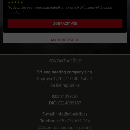
★★★★★
"Vždy přišlo vše v pořádku,nabídka některých dílů,jsem nikde jinde
nenašel..."
ZOBRAZIT VŠE
ALL4DRIFT.SHOP
KONTAKT A SÍDLO
SH engineering company s.r.o.
Kaprova 42/14, 110 00 Praha 1
Česká republika
IČO:
14099187
DIČ:
CZ14099187
E-mail:
info@all4drift.cz
Telefon:
+420 722 631 163
(Zákaznická podpora v češtině)