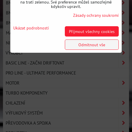
na trati zelenou. Své preference můžeš samozřejmě
BMW E46
kdykoliv upravit.
BMW E9X
Zásady ochrany soukromí
BMW E8X
Ukázat podrobnosti
Přijmout všechny cookies
MAZDA
NISSAN
Odmítnout vše
VÝROBCI
BASIC LINE - ZAČNI DRIFTOVAT
PRO LINE - ULTIMATE PERFORMANCE
MOTOR
TURBO KOMPONENTY
CHLAZENÍ
VÝFUKOVÝ SYSTÉM
PŘEVODOVKA A SPOJKA