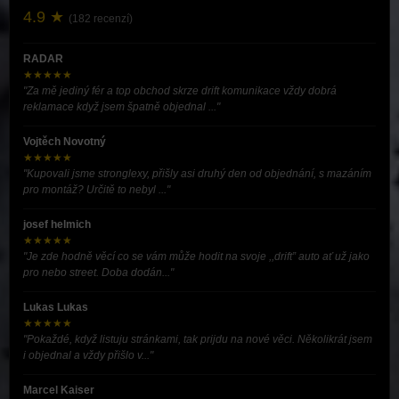
4.9 ★
(182 recenzí)
RADAR
★★★★★
"Za mě jediný fér a top obchod skrze drift komunikace vždy dobrá
reklamace když jsem špatně objednal ..."
Vojtěch Novotný
★★★★★
"Kupovali jsme stronglexy, přišly asi druhý den od objednání, s mazáním
pro montáž? Určitě to nebyl ..."
josef helmich
★★★★★
"Je zde hodně věcí co se vám může hodit na svoje ,,drift” auto ať už jako
pro nebo street. Doba dodán..."
Lukas Lukas
★★★★★
"Pokaždé, když listuju stránkami, tak prijdu na nové věci. Několikrát jsem
i objednal a vždy přišlo v..."
Marcel Kaiser