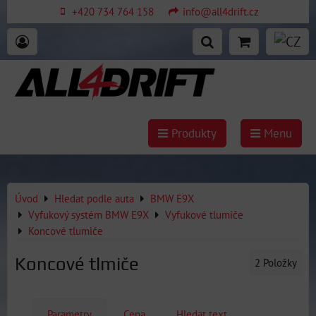
+420 734 764 158
info@all4drift.cz
Produkty
Menu
Úvod
Hledat podle auta
BMW E9X
Vyfukový systém BMW E9X
Vyfukové tlumiče
Koncové tlumiče
Koncové tlmiče
2
Položky
Parametry
Cena
Hledat text