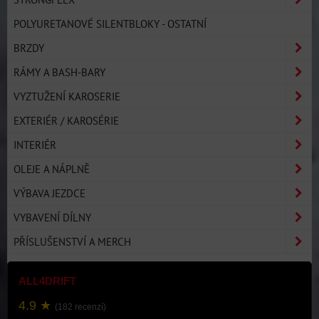
POLYURETANOVÉ SILENTBLOKY - OSTATNÍ
BRZDY
RÁMY A BASH-BARY
VYZTUŽENÍ KAROSERIE
EXTERIÉR / KAROSÉRIE
INTERIÉR
OLEJE A NÁPLNĚ
VÝBAVA JEZDCE
VYBAVENÍ DÍLNY
PŘÍSLUŠENSTVÍ A MERCH
ALL4DRIFT
4.9 ★
(182 recenzí)