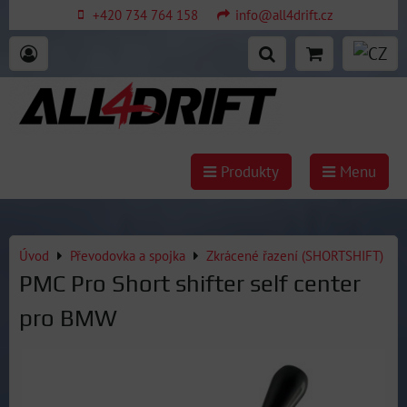
+420 734 764 158
info@all4drift.cz
Produkty
Menu
Úvod
Převodovka a spojka
Zkrácené řazení (SHORTSHIFT)
PMC Pro Short shifter self center
pro BMW