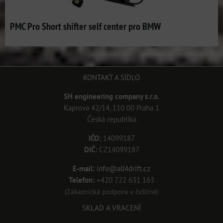
PMC Pro Short shifter self center pro BMW
KONTAKT A SÍDLO
SH engineering company s.r.o.
Kaprova 42/14, 110 00 Praha 1
Česká republika
IČO:
14099187
DIČ:
CZ14099187
E-mail:
info@all4drift.cz
Telefon:
+420 722 631 163
(Zákaznická podpora v češtině)
SKLAD A VRACENÍ