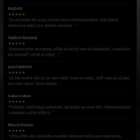
RADAR
★★★★★
"Za mě jediný fér a top obchod skrze drift komunikace vždy dobrá
reklamace když jsem špatně objednal ..."
Vojtěch Novotný
★★★★★
"Kupovali jsme stronglexy, přišly asi druhý den od objednání, s mazáním
pro montáž? Určitě to nebyl ..."
josef helmich
★★★★★
"Je zde hodně věcí co se vám může hodit na svoje ,,drift” auto ať už jako
pro nebo street. Doba dodán..."
Lukas Lukas
★★★★★
"Pokaždé, když listuju stránkami, tak prijdu na nové věci. Několikrát jsem
i objednal a vždy přišlo v..."
Marcel Kaiser
★★★★★
"Vždy přišlo vše v pořádku,nabídka některých dílů,jsem nikde jinde