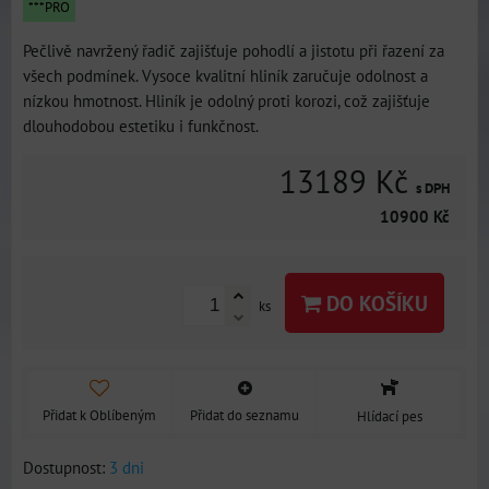
***PRO
Pečlivě navržený řadič zajišťuje pohodlí a jistotu při řazení za
všech podmínek. Vysoce kvalitní hliník zaručuje odolnost a
nízkou hmotnost. Hliník je odolný proti korozi, což zajišťuje
dlouhodobou estetiku i funkčnost.
13189 Kč
s DPH
10900 Kč
DO KOŠÍKU
ks
Přidat k Oblíbeným
Přidat do seznamu
Hlídací pes
Dostupnost:
3 dni