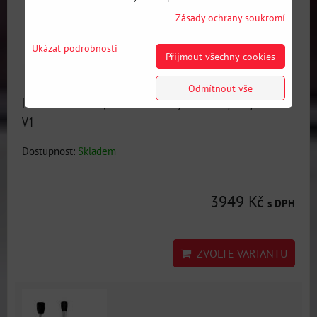
Zásady ochrany soukromí
Ukázat podrobnosti
Přijmout všechny cookies
Odmítnout vše
PMC short shifter (zkrácené řazení) BMW E30/E34/E46 -
V1
Dostupnost:
Skladem
3949 Kč
s DPH
ZVOLTE VARIANTU