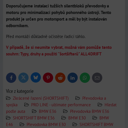
Doporučujeme instalaci tužších silentbloků převodovky a
motoru pro minimalizaci pohybů pohonného ústrojí. Tento
produkt je určen pro motorsport a měl by být instalován
odborníkem.
Před montáží důkladně očistěte řadicí táhlo.
V případě, že si neumíte vybrat, možná vám pomůže tento
souhrn: Typy, druhy a použití "šortšifterů" ALL4DRIFT
Bluesky
Twitter
Facebook
Pinterest
Reddit
LinkedIn
WhatsApp
E-
mail
Více z kategorie
Zkrácené řazení (SHORTSHIFT)
Převodovka a
spojka
PRO LINE - ultimate performance
Hledat
podle auta
BMW E36
Převodovka BMW E36
SHORTSHIFT BMW E36
BMW E30
BMW
E46
Převodovka BMW E30
SHORTSHIFT BMW