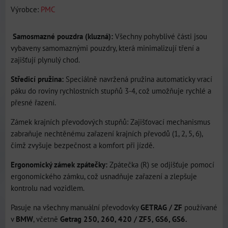
Výrobce:
PMC
Samosmazné pouzdra (kluzná):
Všechny pohyblivé části jsou
vybaveny samomaznými pouzdry, která minimalizují tření a
zajišťují plynulý chod.
Středicí pružina:
Speciálně navržená pružina automaticky vrací
páku do roviny rychlostních stupňů 3-4, což umožňuje rychlé a
přesné řazení.
Zámek krajních převodových stupňů: Zajišťovací mechanismus
zabraňuje nechtěnému zařazení krajních převodů (1, 2, 5, 6),
čímž zvyšuje bezpečnost a komfort při jízdě.
Ergonomický zámek zpátečky:
Zpátečka (R) se odjišťuje pomocí
ergonomického zámku, což usnadňuje zařazení a zlepšuje
kontrolu nad vozidlem.
Pasuje na všechny manuální převodovky
GETRAG / ZF
používané
v
BMW
, včetně
Getrag 250, 260, 420 / ZF5, GS6, GS6.