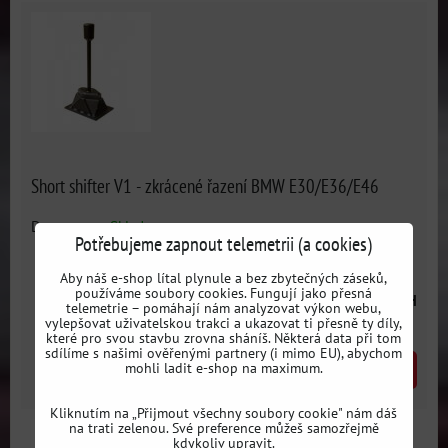
Short shifter V1 - zkrácené řazení BMW E30/E36/E46
Dostupnost:
Skladem
Potřebujeme zapnout telemetrii (a cookies)
Aby náš e-shop lítal plynule a bez zbytečných záseků,
používáme soubory cookies. Fungují jako přesná
3141 Kč
s DPH
telemetrie – pomáhají nám analyzovat výkon webu,
vylepšovat uživatelskou trakci a ukazovat ti přesně ty díly,
které pro svou stavbu zrovna sháníš. Některá data při tom
sdílíme s našimi ověřenými partnery (i mimo EU), abychom
mohli ladit e-shop na maximum.
DO KOŠÍKU
ks
Kliknutím na „Přijmout všechny soubory cookie" nám dáš
na trati zelenou. Své preference můžeš samozřejmě
kdykoliv upravit.