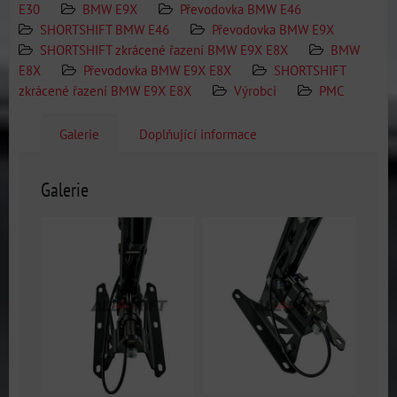
E30
BMW E9X
Převodovka BMW E46
SHORTSHIFT BMW E46
Převodovka BMW E9X
SHORTSHIFT zkrácené řazení BMW E9X E8X
BMW
E8X
Převodovka BMW E9X E8X
SHORTSHIFT
zkrácené řazení BMW E9X E8X
Výrobci
PMC
Galerie
Doplňující informace
Galerie