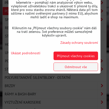
telemetrie – pomáhají nám analyzovat výkon webu,
PŘEVODOVKA A SPOJKA
vylepšovat uživatelskou trakci a ukazovat ti přesně ty díly,
které pro svou stavbu zrovna sháníš. Některá data při tom
PODVOZEK
sdílíme s našimi ověřenými partnery (i mimo EU), abychom
mohli ladit e-shop na maximum.
SPORTOVNÍ STAVITELNÉ PODVOZKY (COILOVERY)
REJDOVÁ ŘEŠENÍ (LOCK KITY)
Kliknutím na „Přijmout všechny soubory cookie" nám dáš
na trati zelenou. Své preference můžeš samozřejmě
kdykoliv upravit.
STAVITELNÁ RAMENA
Zásady ochrany soukromí
HORNÍ ULOŽENÍ + STABILIZÁTOR (CAMBER PLATES)
UNIBALY A DURALOVÉ SILENTBLOKY
Ukázat podrobnosti
Přijmout všechny cookies
POLYURETANOVÉ SILENTBLOKY
Odmítnout vše
STRONGFLEX
POLYURETANOVÉ SILENTBLOKY - OSTATNÍ
BRZDY
RÁMY A BASH-BARY
VYZTUŽENÍ KAROSERIE