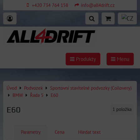
+420 734 764 158
info@all4drift.cz
Produkty
Menu
Úvod
Podvozek
Sportovní stavitelné podvozky (Coilovery)
BMW
Řada 5
E60
E60
1
položka
Parametry
Cena
Hledat text