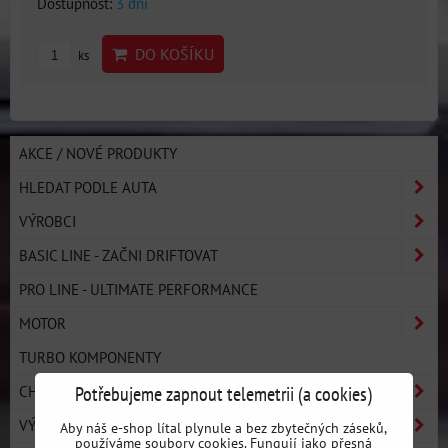
Dostupnost:
3 dni
DO KOŠÍKU
ks
AKCE / NOVÉ PRODUKTY
HLEDAT PODLE AUTA
VÝROBCI
BASIC LINE - ZAČNI DRIFTOVAT
PRO LINE - ULTIMATE PERFORMANCE
MOTOR
TURBO KOMPONENTY
Potřebujeme zapnout telemetrii (a cookies)
CHLAZENÍ
VÝFUKOVÝ SYSTÉM
Aby náš e-shop lítal plynule a bez zbytečných záseků,
používáme soubory cookies. Fungují jako přesná