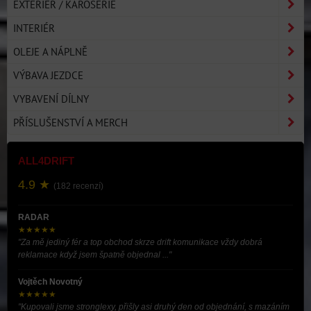
EXTERIÉR / KAROSÉRIE
INTERIÉR
OLEJE A NÁPLNĚ
VÝBAVA JEZDCE
VYBAVENÍ DÍLNY
PŘÍSLUŠENSTVÍ A MERCH
ALL4DRIFT
4.9 ★
(182 recenzí)
RADAR
★★★★★
"Za mě jediný fér a top obchod skrze drift komunikace vždy dobrá
reklamace když jsem špatně objednal ..."
Vojtěch Novotný
★★★★★
"Kupovali jsme stronglexy, přišly asi druhý den od objednání, s mazáním