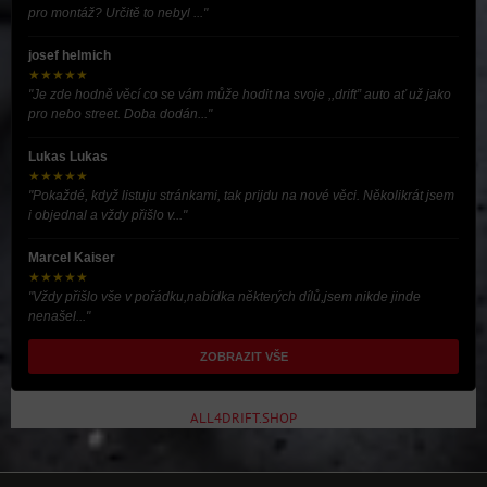
pro montáž? Určitě to nebyl ..."
josef helmich
★★★★★
"Je zde hodně věcí co se vám může hodit na svoje ,,drift” auto ať už jako
pro nebo street. Doba dodán..."
Lukas Lukas
★★★★★
"Pokaždé, když listuju stránkami, tak prijdu na nové věci. Několikrát jsem
i objednal a vždy přišlo v..."
Marcel Kaiser
★★★★★
"Vždy přišlo vše v pořádku,nabídka některých dílů,jsem nikde jinde
nenašel..."
ZOBRAZIT VŠE
ALL4DRIFT.SHOP