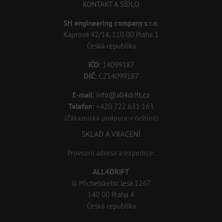
KONTAKT A SÍDLO
SH engineering company s.r.o.
Kaprova 42/14, 110 00 Praha 1
Česká republika
IČO:
14099187
DIČ:
CZ14099187
E-mail:
info@all4drift.cz
Telefon:
+420 722 631 163
(Zákaznická podpora v češtině)
SKLAD A VRACENÍ
Provozní adresa a expedice:
ALL4DRIFT
U Michelského lesa 1267
140 00 Praha 4
Česká republika