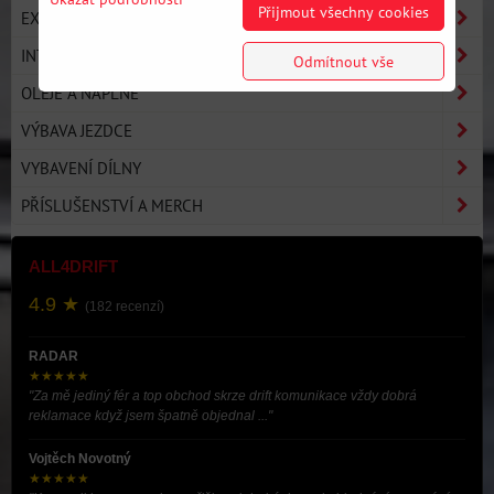
Přijmout všechny cookies
EXTERIÉR / KAROSÉRIE
INTERIÉR
Odmítnout vše
OLEJE A NÁPLNĚ
VÝBAVA JEZDCE
VYBAVENÍ DÍLNY
PŘÍSLUŠENSTVÍ A MERCH
ALL4DRIFT
4.9 ★
(182 recenzí)
RADAR
★★★★★
"Za mě jediný fér a top obchod skrze drift komunikace vždy dobrá
reklamace když jsem špatně objednal ..."
Vojtěch Novotný
★★★★★