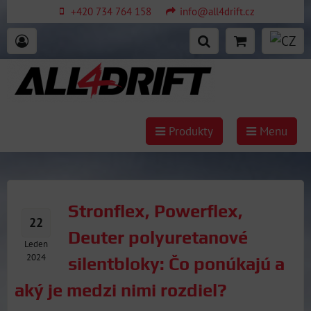
+420 734 764 158
info@all4drift.cz
Produkty
Menu
Stronflex, Powerflex,
22
Deuter polyuretanové
Leden
2024
silentbloky: Čo ponúkajú a
aký je medzi nimi rozdiel?