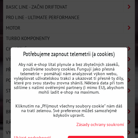
BASIC LINE - ZAČNI DRIFTOVAT
PRO LINE - ULTIMATE PERFORMANCE
MOTOR
TURBO KOMPONENTY
CHLAZENÍ
Potřebujeme zapnout telemetrii (a cookies)
VÝFUKOVÝ SYSTÉM
Aby náš e-shop lítal plynule a bez zbytečných záseků,
používáme soubory cookies. Fungují jako přesná
PŘEVODOVKA A SPOJKA
telemetrie – pomáhají nám analyzovat výkon webu,
vylepšovat uživatelskou trakci a ukazovat ti přesně ty díly,
PODVOZEK
které pro svou stavbu zrovna sháníš. Některá data při tom
sdílíme s našimi ověřenými partnery (i mimo EU), abychom
STRONGFLEX
mohli ladit e-shop na maximum.
POLYURETANOVÉ SILENTBLOKY - OSTATNÍ
Kliknutím na „Přijmout všechny soubory cookie" nám dáš
na trati zelenou. Své preference můžeš samozřejmě
BRZDY
kdykoliv upravit.
RÁMY A BASH-BARY
Zásady ochrany soukromí
VYZTUŽENÍ KAROSERIE
Ukázat podrobnosti