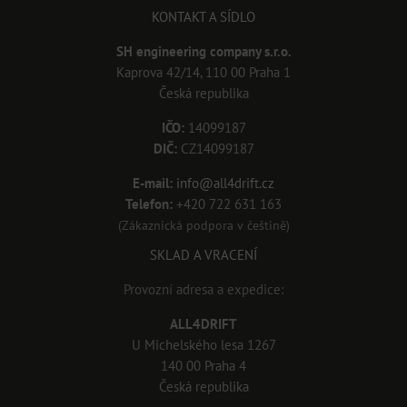
KONTAKT A SÍDLO
SH engineering company s.r.o.
Kaprova 42/14, 110 00 Praha 1
Česká republika
IČO:
14099187
DIČ:
CZ14099187
E-mail:
info@all4drift.cz
Telefon:
+420 722 631 163
(Zákaznická podpora v češtině)
SKLAD A VRACENÍ
Provozní adresa a expedice:
ALL4DRIFT
U Michelského lesa 1267
140 00 Praha 4
Česká republika