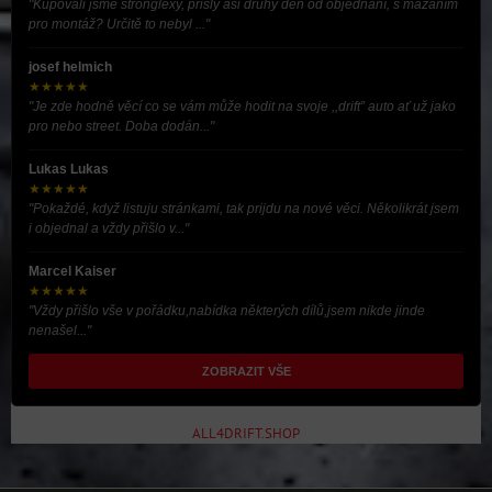
"Kupovali jsme stronglexy, přišly asi druhý den od objednání, s mazáním
pro montáž? Určitě to nebyl ..."
josef helmich
★★★★★
"Je zde hodně věcí co se vám může hodit na svoje ,,drift” auto ať už jako
pro nebo street. Doba dodán..."
Lukas Lukas
★★★★★
"Pokaždé, když listuju stránkami, tak prijdu na nové věci. Několikrát jsem
i objednal a vždy přišlo v..."
Marcel Kaiser
★★★★★
"Vždy přišlo vše v pořádku,nabídka některých dílů,jsem nikde jinde
nenašel..."
ZOBRAZIT VŠE
ALL4DRIFT.SHOP