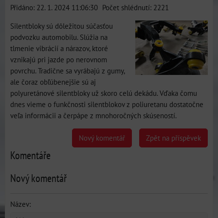
Přidáno: 22. 1. 2024 11:06:30
Počet shlédnutí: 2221
Silentbloky sú dôležitou súčasťou
podvozku automobilu. Slúžia na
tlmenie vibrácií a nárazov, ktoré
vznikajú pri jazde po nerovnom
povrchu. Tradične sa vyrábajú z gumy,
ale čoraz obľúbenejšie sú aj
polyuretánové silentbloky už skoro celú dekádu. Vďaka čomu
dnes vieme o funkčnosti silentblokov z poliuretanu dostatočne
veľa informácii a čerpápe z mnohoročných skúseností.
Nový komentář
Zpět na příspěvek
Komentáře
Nový komentář
Název: