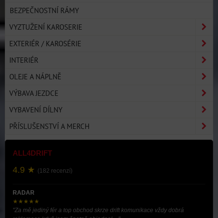
BEZPEČNOSTNÍ RÁMY
VYZTUŽENÍ KAROSERIE
EXTERIÉR / KAROSÉRIE
INTERIÉR
OLEJE A NÁPLNĚ
VÝBAVA JEZDCE
VYBAVENÍ DÍLNY
PŘÍSLUŠENSTVÍ A MERCH
ALL4DRIFT
4.9 ★
(182 recenzí)
RADAR
★★★★★
"Za mě jediný fér a top obchod skrze drift komunikace vždy dobrá