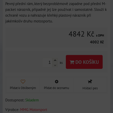
Pevný přední rám, který bezproblémově zapadne pod přední M-
packet nárazník, případně jej lze používat i samostatně. Slouží k
ochraně vozu a nahrazuje křehký plastový nárazník při
jakémkoliv druhu motosportu.
4842 Kč
s DPH
4002 Kč
DO KOŠÍKU
ks
Přidat k Oblíbeným
Přidat do seznamu
Hlídací pes
Dostupnost:
Skladem
Výrobce:
MMG Motorsport