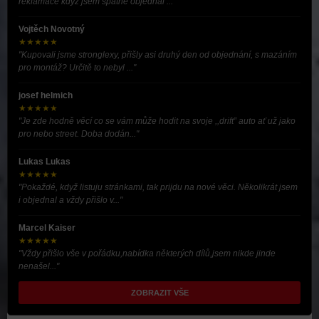
reklamace když jsem špatně objednal ..."
Vojtěch Novotný
★★★★★
"Kupovali jsme stronglexy, přišly asi druhý den od objednání, s mazáním
pro montáž? Určitě to nebyl ..."
josef helmich
★★★★★
"Je zde hodně věcí co se vám může hodit na svoje ,,drift” auto ať už jako
pro nebo street. Doba dodán..."
Lukas Lukas
★★★★★
"Pokaždé, když listuju stránkami, tak prijdu na nové věci. Několikrát jsem
i objednal a vždy přišlo v..."
Marcel Kaiser
★★★★★
"Vždy přišlo vše v pořádku,nabídka některých dílů,jsem nikde jinde
nenašel..."
ZOBRAZIT VŠE