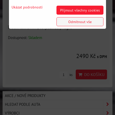
Ukázat podrobnosti
Přijmout všechny cookies
Odmítnout vše
Přední rám BMW E46 (bash bar) - light
Dostupnost:
Skladem
2490 Kč
s DPH
DO KOŠÍKU
ks
AKCE / NOVÉ PRODUKTY
HLEDAT PODLE AUTA
VÝROBCI