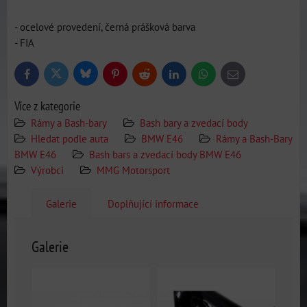
- ocelové provedení, černá prášková barva
- FIA
Bluesky
Twitter
Facebook
Pinterest
Reddit
LinkedIn
WhatsApp
E-
mail
Více z kategorie
Rámy a Bash-bary
Bash bary a zvedací body
Hledat podle auta
BMW E46
Rámy a Bash-Bary
BMW E46
Bash bars a zvedací body BMW E46
Výrobci
MMG Motorsport
Galerie
Doplňující informace
Galerie