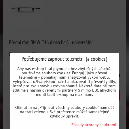
Přední rám BMW E46 (bash bar) - univerzální
Dostupnost:
Skladem
Potřebujeme zapnout telemetrii (a cookies)
Aby náš e-shop lítal plynule a bez zbytečných záseků,
používáme soubory cookies. Fungují jako přesná
3755 Kč
s DPH
telemetrie – pomáhají nám analyzovat výkon webu,
vylepšovat uživatelskou trakci a ukazovat ti přesně ty díly,
které pro svou stavbu zrovna sháníš. Některá data při tom
sdílíme s našimi ověřenými partnery (i mimo EU), abychom
mohli ladit e-shop na maximum.
DO KOŠÍKU
ks
Kliknutím na „Přijmout všechny soubory cookie" nám dáš
na trati zelenou. Své preference můžeš samozřejmě
kdykoliv upravit.
Zásady ochrany soukromí