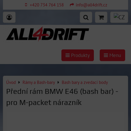
+420 734 764 158
info@all4drift.cz
Produkty
Menu
Úvod
Rámy a Bash-bary
Bash bary a zvedací body
Přední rám BMW E46 (bash bar) -
pro M-packet nárazník