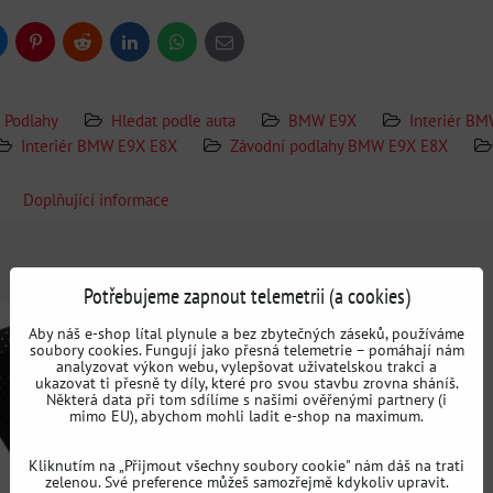
uesky
Pinterest
Reddit
LinkedIn
WhatsApp
E-
mail
Podlahy
Hledat podle auta
BMW E9X
Interiér B
Interiér BMW E9X E8X
Závodní podlahy BMW E9X E8X
Doplňující informace
Potřebujeme zapnout telemetrii (a cookies)
Aby náš e-shop lítal plynule a bez zbytečných záseků, používáme
soubory cookies. Fungují jako přesná telemetrie – pomáhají nám
analyzovat výkon webu, vylepšovat uživatelskou trakci a
ukazovat ti přesně ty díly, které pro svou stavbu zrovna sháníš.
Některá data při tom sdílíme s našimi ověřenými partnery (i
mimo EU), abychom mohli ladit e-shop na maximum.
Kliknutím na „Přijmout všechny soubory cookie" nám dáš na trati
zelenou. Své preference můžeš samozřejmě kdykoliv upravit.