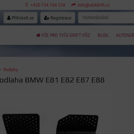
+420 734 764 158
info@all4drift.cz
Přihlásit se
Registrace
VŠE PRO TVŮJ DRIFT VŮZ
BLOG
AUTOSER
Podlahy
podlaha BMW E81 E82 E87 E88