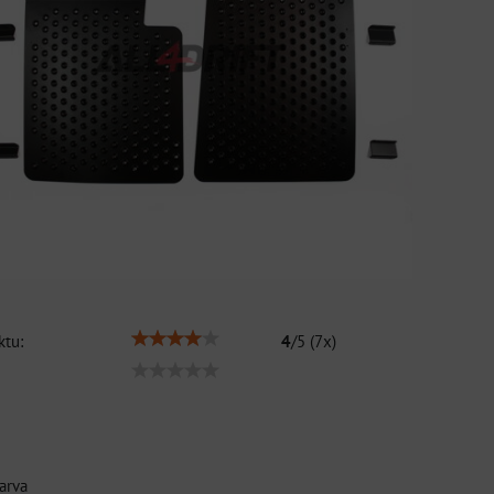
tu:
4
/
5
(
7
x)
arva