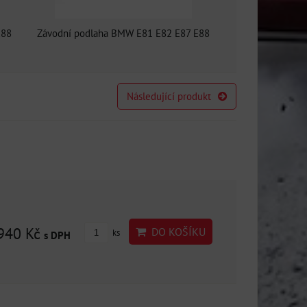
E88
Závodní podlaha BMW E81 E82 E87 E88
Následující produkt
940 Kč
DO KOŠÍKU
ks
s DPH