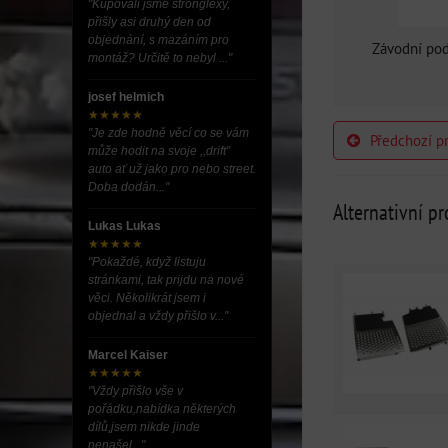
"Kupovali jsme stronglexy,
přišly asi druhý den od
objednání, s mazáním pro
Závodní po
montáž? Určitě to nebyl ..."
josef helmich
★★★★★
"Je zde hodně věcí co se vám
Předchozí p
může hodit na svoje ,,drift”
auto ať už jako pro nebo street.
Doba dodán..."
Alternativní p
Lukas Lukas
★★★★★
"Pokaždé, když listuju
stránkami, tak prijdu na nové
věci. Několikrát jsem i
objednal a vždy přišlo v..."
Marcel Kaiser
★★★★★
"Vždy přišlo vše v
pořádku,nabídka některých
dílů,jsem nikde jinde
nenašel..."