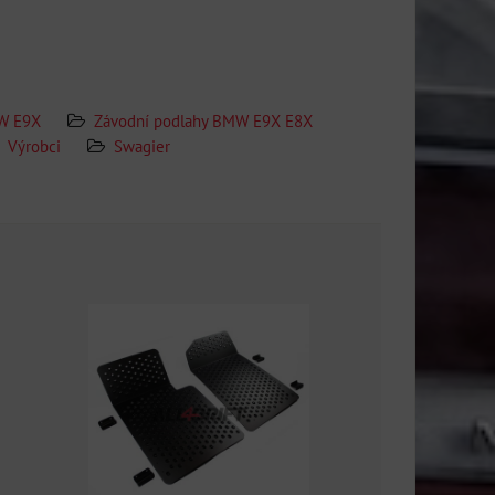
MW E9X
Závodní podlahy BMW E9X E8X
Výrobci
Swagier