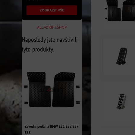
ZOBRAZIT VŠE
ALL4DRIFT.SHOP
Naposledy jste navštívili
tyto produkty.
Závodní podlaha BMW E81 E82 E87
E88