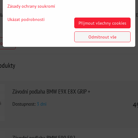
Zásady ochrany soukromí
dlaha BMW E81 E82 E87 E88
Závodní podlaha BMW E81 E82 E87 
Ukázat podrobnosti
Přijmout všechny cookies
Odmítnout vše
rodukt
rodukty
Závodní podlaha BMW E9X E8X GRIP +
Dostupnost:
3 dni
4
Závodní podlaha BMW E90 E92