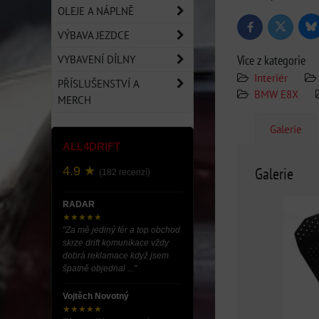
OLEJE A NÁPLNĚ
Bl
Twitter
Facebook
VÝBAVA JEZDCE
VYBAVENÍ DÍLNY
Více z kategorie
Interiér
PŘÍSLUŠENSTVÍ A
BMW E8X
MERCH
Galerie
ALL4DRIFT
4.9 ★
Galerie
(182 recenzí)
RADAR
★★★★★
"Za mě jediný fér a top obchod
skrze drift komunikace vždy
dobrá reklamace když jsem
špatně objednal ..."
Vojtěch Novotný
★★★★★