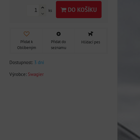
DO KOŠÍKU
ks
Přidat k
Přidat do
Hlídací pes
Oblíbeným
seznamu
Dostupnost:
3 dni
Výrobce:
Swagier