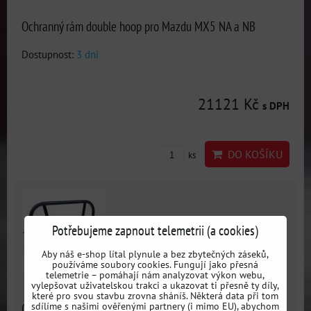
Ochranný rám double hoop pro Mazdu MX5 NA a NB
Dostupnost:
3 dni
21121 Kč
s DPH
DO KOŠÍKU
ks
Potřebujeme zapnout telemetrii (a cookies)
Aby náš e-shop lítal plynule a bez zbytečných záseků,
používáme soubory cookies. Fungují jako přesná
telemetrie – pomáhají nám analyzovat výkon webu,
vylepšovat uživatelskou trakci a ukazovat ti přesně ty díly,
které pro svou stavbu zrovna sháníš. Některá data při tom
sdílíme s našimi ověřenými partnery (i mimo EU), abychom
Ochranný rám pro Mazdu MX5 NC- soft top verze