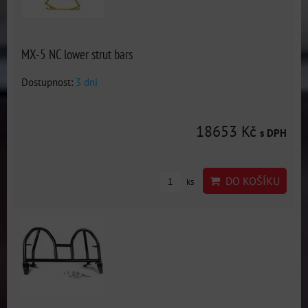
MX-5 NC lower strut bars
Dostupnost:
3 dni
18653 Kč
s DPH
DO KOŠÍKU
ks