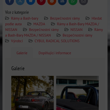
Bluesky
Twitter
Facebook
Pinterest
Reddit
LinkedIn
WhatsApp
E-
mail
Více z kategorie
Rámy a Bash-bary
Bezpečnostní rámy
Hledat
podle auta
MAZDA
Rámy a Bash-Bary MAZDA /
NISSAN
Bezpečnostní rámy
NISSAN
Rámy
a Bash-Bary MAZDA / NISSAN
Bezpečnostní rámy
Výrobci
CYBUL RADICAL SOLUTIONS
Galerie
Doplňující informace
Galerie