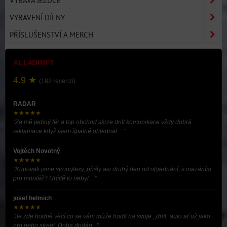
VÝBAVA JEZDCE
VYBAVENÍ DÍLNY
PŘÍSLUŠENSTVÍ A MERCH
ALL4DRIFT
4.9 ★
(182 recenzí)
RADAR
★★★★★
"Za mě jediný fér a top obchod skrze drift komunikace vždy dobrá
reklamace když jsem špatně objednal ..."
Vojtěch Novotný
★★★★★
"Kupovali jsme stronglexy, přišly asi druhý den od objednání, s mazáním
pro montáž? Určitě to nebyl ..."
josef helmich
★★★★★
"Je zde hodně věcí co se vám může hodit na svoje ,,drift” auto ať už jako
pro nebo street. Doba dodán..."