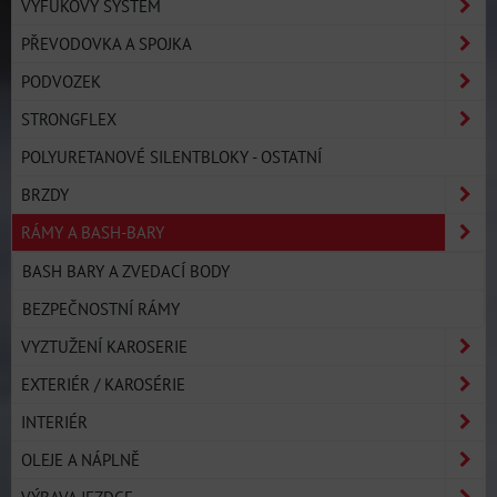
VÝFUKOVÝ SYSTÉM
PŘEVODOVKA A SPOJKA
PODVOZEK
STRONGFLEX
POLYURETANOVÉ SILENTBLOKY - OSTATNÍ
BRZDY
RÁMY A BASH-BARY
BASH BARY A ZVEDACÍ BODY
BEZPEČNOSTNÍ RÁMY
VYZTUŽENÍ KAROSERIE
EXTERIÉR / KAROSÉRIE
INTERIÉR
OLEJE A NÁPLNĚ