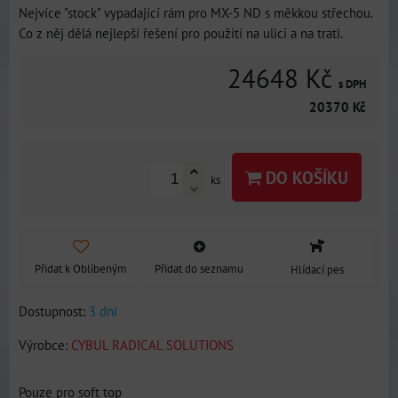
Nejvíce "stock" vypadající rám pro MX-5 ND s měkkou střechou.
Co z něj dělá nejlepší řešení pro použití na ulici a na trati.
24648 Kč
s DPH
20370 Kč
DO KOŠÍKU
ks
Přidat k Oblíbeným
Přidat do seznamu
Hlídací pes
Dostupnost:
3 dni
Výrobce:
CYBUL RADICAL SOLUTIONS
Pouze pro soft top