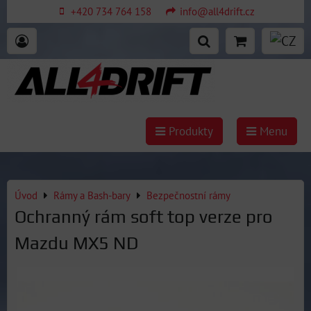
+420 734 764 158
info@all4drift.cz
Produkty
Menu
Úvod
Rámy a Bash-bary
Bezpečnostní rámy
Ochranný rám soft top verze pro
Mazdu MX5 ND