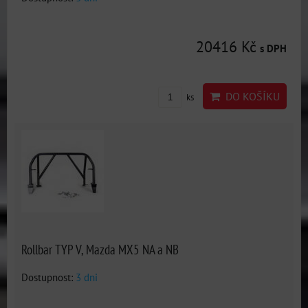
20416 Kč
s DPH
DO KOŠÍKU
ks
Rollbar TYP V, Mazda MX5 NA a NB
Dostupnost:
3 dni