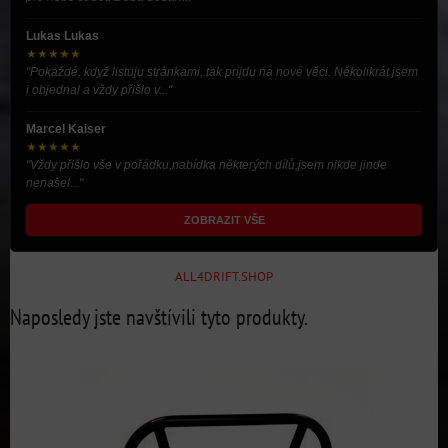
Lukas Lukas
★★★★★
"Pokaždé, když listuju stránkami, tak prijdu na nové věci. Několikrát jsem
i objednal a vždy přišlo v..."
Marcel Kaiser
★★★★★
"Vždy přišlo vše v pořádku,nabídka některých dílů,jsem nikde jinde
nenašel..."
ZOBRAZIT VŠE
ALL4DRIFT.SHOP
Naposledy jste navštívili tyto produkty.