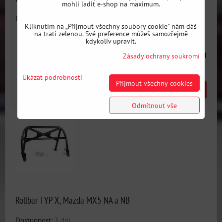
mohli ladit e-shop na maximum.
Dostupnost:
3 dni
Kliknutím na „Přijmout všechny soubory cookie" nám dáš
na trati zelenou. Své preference můžeš samozřejmě
kdykoliv upravit.
20769 Kč
s DPH
Zásady ochrany soukromí
Ukázat podrobnosti
Přijmout všechny cookies
DO KOŠÍKU
ks
Odmítnout vše
Rollbar TYP X, Mazda MX5 NA a NB
Dostupnost:
3 dni