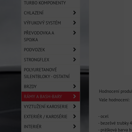
TURBO KOMPONENTY
CHLAZENÍ
VÝFUKOVÝ SYSTÉM
PŘEVODOVKA A
SPOJKA
PODVOZEK
STRONGFLEX
POLYURETANOVÉ
SILENTBLOKY - OSTATNÍ
BRZDY
Hodnocení produk
RÁMY A BASH-BARY
Vaše hodnocení:
VYZTUŽENÍ KAROSERIE
- ocel
EXTERIÉR / KAROSÉRIE
- bezešvé trubky 
INTERIÉR
- prášková barva b