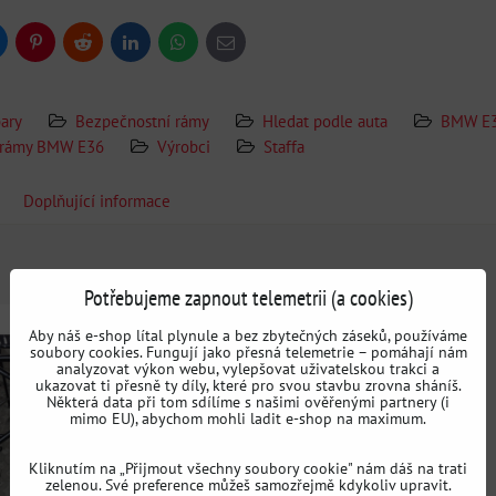
uesky
Pinterest
Reddit
LinkedIn
WhatsApp
E-
mail
ary
Bezpečnostní rámy
Hledat podle auta
BMW E
 rámy BMW E36
Výrobci
Staffa
Doplňující informace
Potřebujeme zapnout telemetrii (a cookies)
Aby náš e-shop lítal plynule a bez zbytečných záseků, používáme
soubory cookies. Fungují jako přesná telemetrie – pomáhají nám
analyzovat výkon webu, vylepšovat uživatelskou trakci a
ukazovat ti přesně ty díly, které pro svou stavbu zrovna sháníš.
Některá data při tom sdílíme s našimi ověřenými partnery (i
mimo EU), abychom mohli ladit e-shop na maximum.
Kliknutím na „Přijmout všechny soubory cookie" nám dáš na trati
zelenou. Své preference můžeš samozřejmě kdykoliv upravit.