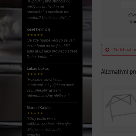
"Kupovali jsme stronglexy,
přišly asi druhý den od
objednání, s mazáním pro
Záv
montáž? Určitě to nebyl ..."
šro
josef helmich
★★★★★
"Je zde hodně věcí co se vám
může hodit na svoje ,,drift”
Předchozí p
auto ať už jako pro nebo street.
Doba dodán..."
Lukas Lukas
Alternativní p
★★★★★
"Pokaždé, když listuju
stránkami, tak prijdu na nové
věci. Několikrát jsem i
objednal a vždy přišlo v..."
Marcel Kaiser
★★★★★
"Vždy přišlo vše v
pořádku,nabídka některých
dílů,jsem nikde jinde
nenašel..."