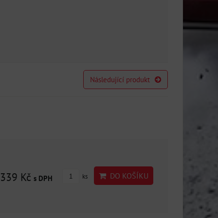
Následující produkt
339 Kč
DO KOŠÍKU
ks
s DPH