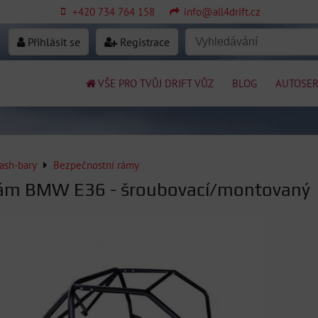
+420 734 764 158
info@all4drift.cz
Přihlásit se
Registrace
VŠE PRO TVŮJ DRIFT VŮZ
BLOG
AUTOSER
ash-bary
Bezpečnostní rámy
rám BMW E36 - šroubovací/montovaný