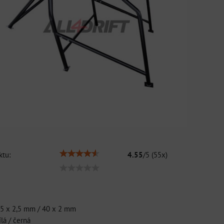
tu:
4.55
/
5
(
55
x)
45 x 2,5 mm / 40 x 2 mm
ílá / černá