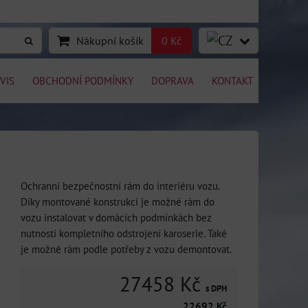
Nákupní košík
0 Kč
VIS
OBCHODNÍ PODMÍNKY
DOPRAVA
KONTAKT
Ochranní bezpečnostní rám do interiéru vozu.
Díky montované konstrukci je možné rám do
vozu instalovat v domácích podmínkách bez
nutnosti kompletního odstrojení karoserie. Také
je možné rám podle potřeby z vozu demontovat.
27458 Kč
s DPH
22692 Kč