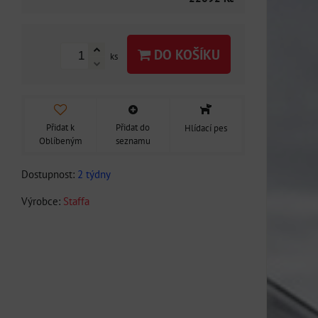
DO KOŠÍKU
ks
Přidat k
Přidat do
Hlídací pes
Oblíbeným
seznamu
Dostupnost:
2 týdny
Výrobce:
Staffa