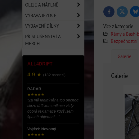
OLEJE A NÁPLNĚ
Bl
Twitter
Facebook
VÝBAVA JEZDCE
VYBAVENÍ DÍLNY
Více z kategorie
Rámy a Bash-b
PŘÍSLUŠENSTVÍ A
Bezpečnostní
MERCH
Galerie
ALL4DRIFT
4.9 ★
Galerie
(182 recenzí)
RADAR
★★★★★
"Za mě jediný fér a top obchod
skrze drift komunikace vždy
dobrá reklamace když jsem
špatně objednal ..."
Vojtěch Novotný
★★★★★