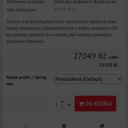
Hodnocení produktu:
Zatím bez hodnocení. Buďte první!
Vaše hodnocení:
Tlumiče a pružiny Dualtech jsou navrženy pro nadšence, kteří
hledají fantastickou přizpůsobitelnost a kvalitu podvozku HSD
bez potřeby zacházet do extrémů, jaké nabízejí podvozky s
označením Monopro.
27049 Kč
s DPH
22355 Kč
Tuhost pružin / Spring
rate
DO KOŠÍKU
ks