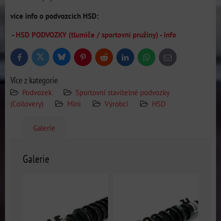
více info o podvozcích HSD:
-
HSD PODVOZKY (tlumiče / sportovní pružiny) - info
Bluesky
Twitter
Facebook
Pinterest
Reddit
LinkedIn
WhatsApp
E-
mail
Více z kategorie
Podvozek
Sportovní stavitelné podvozky
(Coilovery)
Mini
Výrobci
HSD
Galerie
Galerie