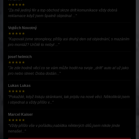
★★★★★
"Za mě jediný fér a top obchod skrze drift komunikace vždy dobrá
reklamace když jsem špatně objednal ..."
Vojtěch Novotný
★★★★★
"Kupovali jsme stronglexy, přišly asi druhý den od objednání, s mazáním
pro montáž? Určitě to nebyl ..."
josef helmich
★★★★★
"Je zde hodně věcí co se vám může hodit na svoje ,,drift” auto ať už jako
pro nebo street. Doba dodán..."
Lukas Lukas
★★★★★
"Pokaždé, když listuju stránkami, tak prijdu na nové věci. Několikrát jsem
i objednal a vždy přišlo v..."
Marcel Kaiser
★★★★★
"Vždy přišlo vše v pořádku,nabídka některých dílů,jsem nikde jinde
nenašel..."