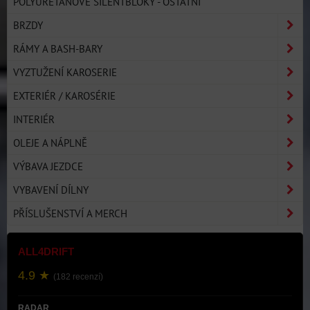
POLYURETANOVÉ SILENTBLOKY - OSTATNÍ
BRZDY
RÁMY A BASH-BARY
VYZTUŽENÍ KAROSERIE
EXTERIÉR / KAROSÉRIE
INTERIÉR
OLEJE A NÁPLNĚ
VÝBAVA JEZDCE
VYBAVENÍ DÍLNY
PŘÍSLUŠENSTVÍ A MERCH
ALL4DRIFT
4.9 ★
(182 recenzí)
RADAR