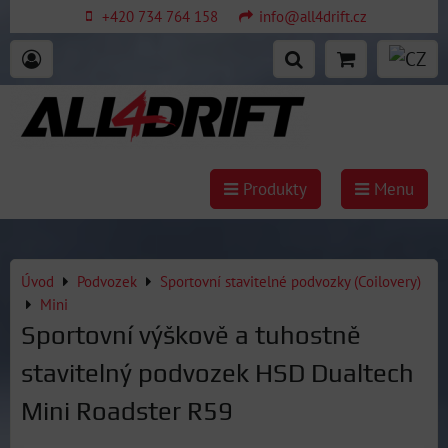
+420 734 764 158
info@all4drift.cz
Produkty
Menu
Úvod
Podvozek
Sportovní stavitelné podvozky (Coilovery)
Mini
Sportovní výškově a tuhostně
stavitelný podvozek HSD Dualtech
Mini Roadster R59