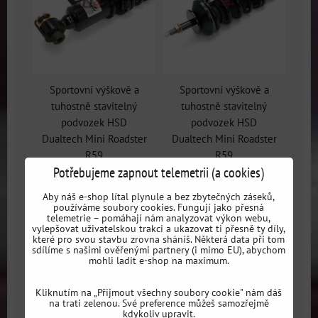
Sportovní výškově a
Sportovní výškově a
tuhostně stavitelný
tuhostně stavitelný
podvozek HSD
podvozek HSD
Dualtech Mini Roadster
Dualtech Mini Roadster
R59
R59
Potřebujeme zapnout telemetrii (a cookies)
Aby náš e-shop lítal plynule a bez zbytečných záseků,
používáme soubory cookies. Fungují jako přesná
telemetrie – pomáhají nám analyzovat výkon webu,
vylepšovat uživatelskou trakci a ukazovat ti přesně ty díly,
které pro svou stavbu zrovna sháníš. Některá data při tom
sdílíme s našimi ověřenými partnery (i mimo EU), abychom
mohli ladit e-shop na maximum.
Kliknutím na „Přijmout všechny soubory cookie" nám dáš
na trati zelenou. Své preference můžeš samozřejmě
kdykoliv upravit.