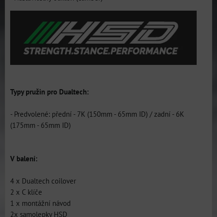
Typy pružin pro Dualtech:
- Predvolené: přední - 7K (150mm - 65mm ID) / zadní - 6K
(175mm - 65mm ID)
V balení:
4 x Dualtech coilover
2 x C klíče
1 x montážní návod
2x samolepky HSD