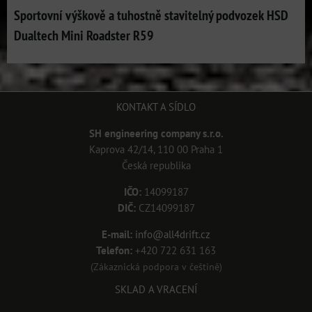
Sportovní výškově a tuhostně stavitelný podvozek HSD
Dualtech Mini Roadster R59
KONTAKT A SÍDLO
SH engineering company s.r.o.
Kaprova 42/14, 110 00 Praha 1
Česká republika
IČO:
14099187
DIČ:
CZ14099187
E-mail:
info@all4drift.cz
Telefon:
+420 722 631 163
(Zákaznická podpora v češtině)
SKLAD A VRACENÍ